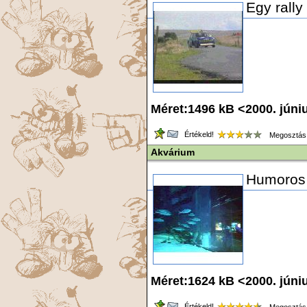
Egy rally
Méret:1496 kB <2000. júni
Értékeld!
Megosztás
Akvárium
Humoros 
Méret:1624 kB <2000. júni
Értékeld!