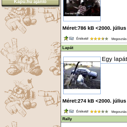
Kapu.hu ajánló
Méret:786 kB <2000. júliu
Értékeld!
Megosztás
Lapát
Egy lapá
Méret:274 kB <2000. júliu
Értékeld!
Megosztás
Rally