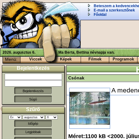
Beteszem a kedvencekh
E-mail a szerkesztőnek
Főoldal
2026. augusztus 6.
Ma Berta, Bettina névnapja van.
Menü:
Viccek
Képek
Filmek
Programok
Bejelentkezés
Csónak
A medenc
Súgó
Szűrő
Időgép
Legjobbak
Méret:1100 kB <2000. júli