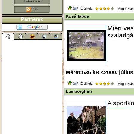
Küldök én is!
Értékeld!
Megosztás
RSS
Kosárlabda
Partnerek
Miért ve
szaladgál
Méret:536 kB <2000. júliu
Értékeld!
Megosztás
Lamborghini
A sportko