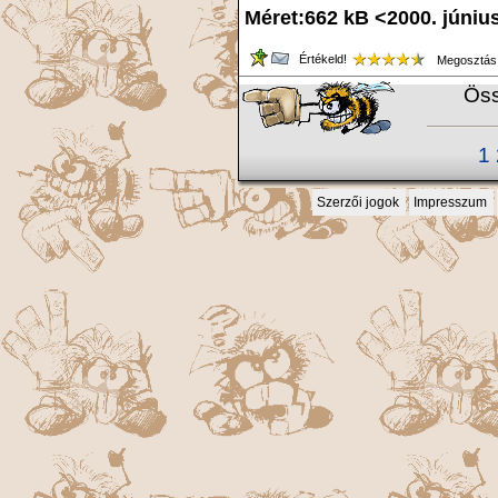
Méret:662 kB <2000. júniu
Értékeld!
Megosztás
Öss
1
Szerzői jogok
Impresszum