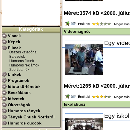
Méret:3574 kB <2000. júli
Értékeld!
Megosztás
Kategóriák
Videomagnó.
Viccek
Képek
Egy vide
Filmek
Összes kategória
Balesetek
Humoros filmek
Humoros reklámok
Sport balhék
Linkek
Programok
Méret:1265 kB <2000. júli
Idióta történetek
Beszólások
Értékeld!
Megosztás
Idézetek
Iskolabusz
Okosságok
Humoros tények
Egy isko
Tények Chuck Norrisról
Humoros cuccok