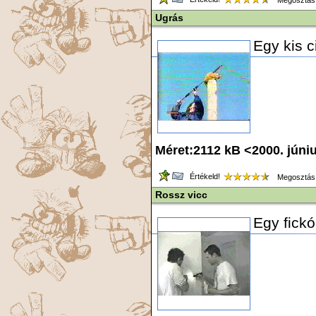
Megosztás
Ugrás
Egy kis c
Méret:2112 kB <2000. júni
Értékeld!
Megosztás
Rossz vicc
Egy fickó