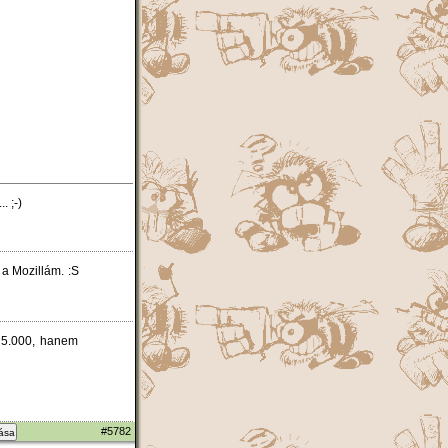
. ;-)
 a Mozillám. :S
m 5.000, hanem
#5782
zása