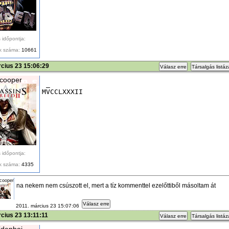
 időpontja:
k száma:
10661
cius 23 15:06:29
Válasz erre
Társalgás listá
cooper
 _
MVCCLXXXII
 időpontja:
k száma:
4335
cooper
na nekem nem csúszott el, mert a tíz kommenttel ezelőttiből másoltam át
Válasz erre
2011. március 23 15:07:06
cius 23 13:11:11
Válasz erre
Társalgás listá
denboj