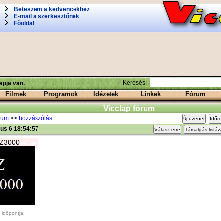
Beteszem a kedvencekhez
E-mail a szerkesztőnek
Főoldal
Keresés:
apja van.
Filmek
Programok
Idézetek
Linkek
Fórum
Vicclap fórum
órum
>>
hozzászólás
Új üzenet
Időr
us 6 18:54:57
Válasz erre
Társalgás listá
Z3000
 időpontja: