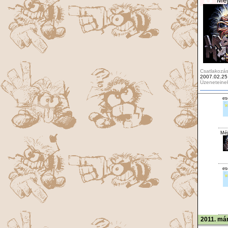
Csatlakozás
2007.02.25
Üzeneteine
es
Méj
es
2011. már