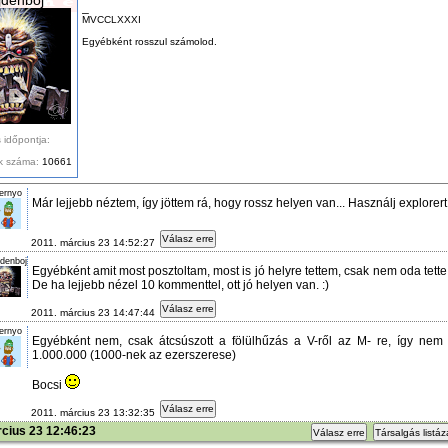
_
MVCCLXXXI
Egyébként rosszul számolod.
 időpontja:
k száma:
10661
ernyo
Már lejjebb néztem, így jöttem rá, hogy rossz helyen van... Használj explorert..
Válasz erre
2011. március 23 14:52:27
denboj
Egyébként amit most posztoltam, most is jó helyre tettem, csak nem oda tette
De ha lejjebb nézel 10 kommenttel, ott jó helyen van. :)
Válasz erre
2011. március 23 14:47:44
ernyo
Egyébként nem, csak átcsúszott a fölülhűzás a V-ről az M- re, így ne
1.000.000 (1000-nek az ezerszerese)
Bocsi
Válasz erre
2011. március 23 13:32:35
cius 23 12:46:23
Válasz erre
Társalgás listá