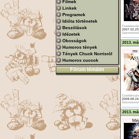
Filmek
Linkek
Programok
Idióta történetek
Csatlakozás
Beszólások
2007.02.25
Üzeneteine
Idézetek
Okosságok
2013. már
Humoros tények
mr.
Tények Chuck Norrisról
Humoros cuccok
Fórum témáim
Csatlakozás
2009.08.24
Üzeneteine
2013. már
Méj