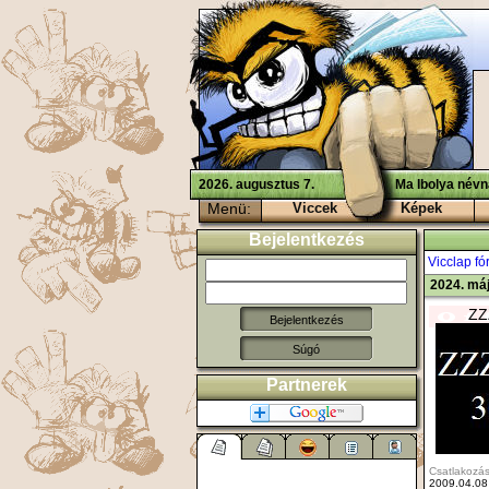
2026. augusztus 7.
Ma Ibolya névn
Menü:
Viccek
Képek
Bejelentkezés
Vicclap f
2024. máj
ZZ
Súgó
Partnerek
Csatlakozás
2009.04.08