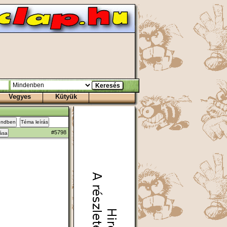
Vegyes
Kütyük
endben
Téma leírás
#5798
zása