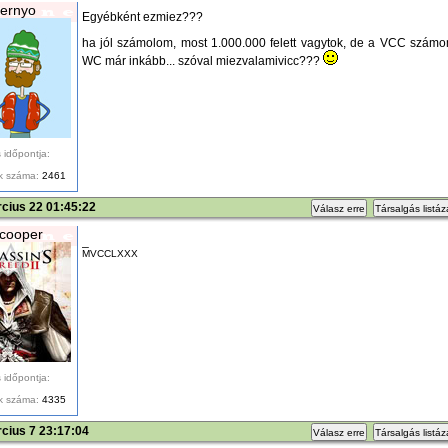
ernyo
Egyébként ezmiez???
ha jól számolom, most 1.000.000 felett vagytok, de a VCC számo
WC már inkább... szóval miezvalamivicc???
 időpontja:
k száma:
2461
cius 22 01:45:22
Válasz erre
Társalgás listá
cooper
_
MVCCLXXX
 időpontja:
k száma:
4335
cius 7 23:17:04
Válasz erre
Társalgás listá