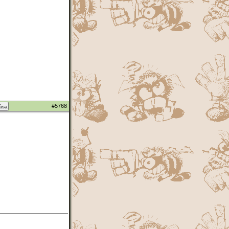
#5768
zása