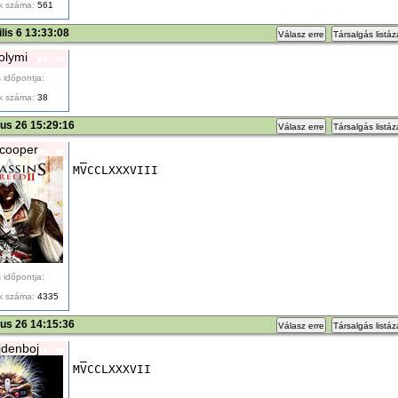
k száma:
561
ilis 6 13:33:08
Válasz erre
Társalgás listá
olymi
 időpontja:
k száma:
38
ius 26 15:29:16
Válasz erre
Társalgás listá
cooper
 _
MVCCLXXXVIII
 időpontja:
k száma:
4335
ius 26 14:15:36
Válasz erre
Társalgás listá
denboj
 _
MVCCLXXXVII