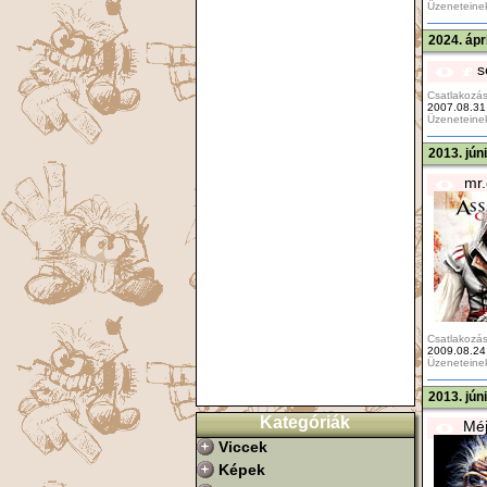
Üzeneteine
2024. ápr
s
Csatlakozás
2007.08.31
Üzeneteine
2013. jún
mr.
Csatlakozás
2009.08.24
Üzeneteine
2013. jún
Kategóriák
Méj
Viccek
Képek