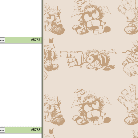
#5787
zása
#5783
zása