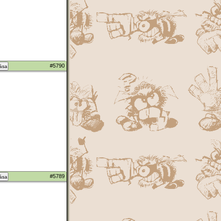
#5790
zása
#5789
zása