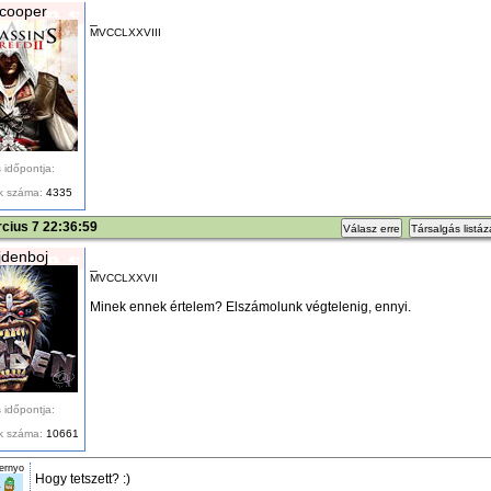
cooper
_
MVCCLXXVIII
 időpontja:
k száma:
4335
cius 7 22:36:59
Válasz erre
Társalgás listá
denboj
_
MVCCLXXVII
Minek ennek értelem? Elszámolunk végtelenig, ennyi.
 időpontja:
k száma:
10661
ernyo
Hogy tetszett? :)