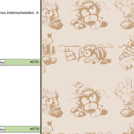
mra értelmezhetetlen. A
#5781
zása
#5770
zása