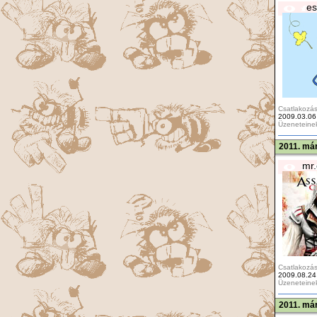
es
Csatlakozás
2009.03.06
Üzeneteine
2011. már
mr.
Csatlakozás
2009.08.24
Üzeneteine
2011. már