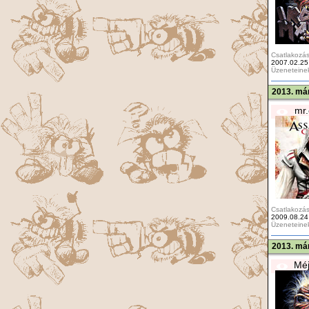
Csatlakozás
2007.02.25
Üzeneteine
2013. már
mr.
Csatlakozás
2009.08.24
Üzeneteine
2013. már
Méj