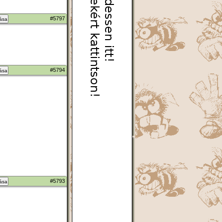
#5797
zása
#5794
zása
#5793
zása