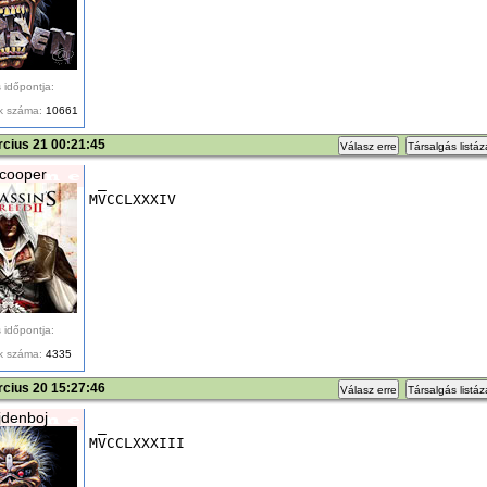
 időpontja:
k száma:
10661
cius 21 00:21:45
Válasz erre
Társalgás listá
cooper
 _
MVCCLXXXIV
 időpontja:
k száma:
4335
cius 20 15:27:46
Válasz erre
Társalgás listá
denboj
 _
MVCCLXXXIII