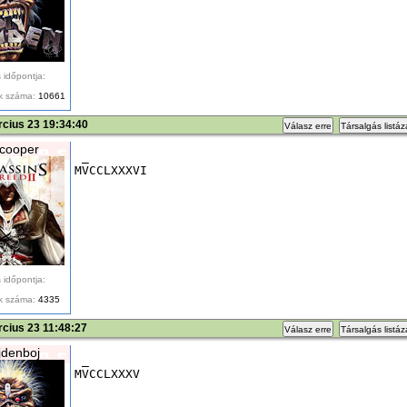
 időpontja:
k száma:
10661
cius 23 19:34:40
Válasz erre
Társalgás listá
cooper
 _
MVCCLXXXVI
 időpontja:
k száma:
4335
cius 23 11:48:27
Válasz erre
Társalgás listá
denboj
 _
MVCCLXXXV