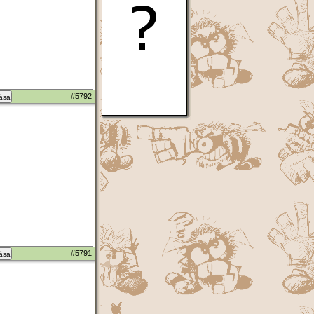
#5792
zása
#5791
zása