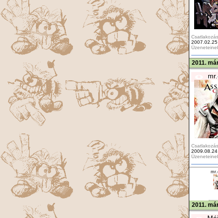
Csatlakozás
2007.02.25
Üzeneteine
2011. már
mr.
Csatlakozás
2009.08.24
Üzeneteine
mr.
2011. már
Méj