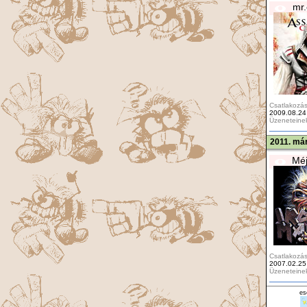
mr.
Csatlakozás
2009.08.24
Üzeneteine
2011. már
Méj
Csatlakozás
2007.02.25
Üzeneteine
es