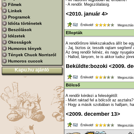
Filmek
- A rendőr. Megszólalásig.
Linkek
<2010. január 4>
Programok
Idióta történetek
Értékeld!
Megosztás
Beszólások
Ellopták
Idézetek
Okosságok
A rendőrőrsre lélekszakadva állít be eg
- Jaj, biztos úr, tessék rajtam segíteni! 
Humoros tények
Az öreg rendőr felnéz, és nagy nyugal
Tények Chuck Norrisról
- Hallod, lányom, te is akkor tudsz jön
Humoros cuccok
Beküldte:bozoki <2009. d
Kapu.hu ajánló
Értékeld!
Megosztás
Bölcső
A rendőr kérdezi a feleségétől:
- Miért raktad fel a bölcsőt az asztalra?
- Hogy a másik szobában is halljam, ha 
<2009. december 13>
Értékeld!
Megosztás