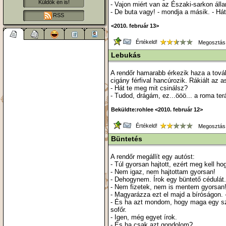
Küldök én is!
- Vajon miért van az Északi-sarkon álla
- De buta vagy! - mondja a másik. - Há
RSS
<2010. február 13>
Értékeld!
Megosztás
Lebukás
A rendőr hamarabb érkezik haza a továb
cigány férfival hancúrozik. Rákiált az 
- Hát te meg mit csinálsz?
- Tudod, drágám, ez...ööö... a roma ter
Beküldte:rohlee <2010. február 12>
Értékeld!
Megosztás
Büntetés
A rendőr megállít egy autóst:
- Túl gyorsan hajtott, ezért meg kell ho
- Nem igaz, nem hajtottam gyorsan!
- Dehogynem. Írok egy büntető cédulát.
- Nem fizetek, nem is mentem gyorsan
- Magyarázza ezt el majd a bíróságon. -
- És ha azt mondom, hogy maga egy sz
sofőr.
- Igen, még egyet írok.
- És ha csak azt gondolom?