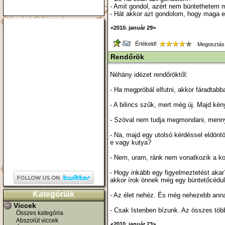
- Amit gondol, azért nem büntethetem 
- Hát akkor azt gondolom, hogy maga 
<2010. január 29>
Értékeld!
Megosztás
Rendőrök
Néhány idézet rendőröktől:
- Ha megpróbál elfutni, akkor fáradtab
- A bilincs szűk, mert még új. Majd ké
- Szóval nem tudja megmondani, mennyi
- Na, majd egy utolsó kérdéssel eldönt
e vagy kutya?
- Nem, uram, ránk nem vonatkozik a kor
- Hogy inkább egy figyelmeztetést aka
akkor írok önnek még egy büntetőcédul
Kategóriák
- Az élet nehéz. És még nehezebb annak
Viccek
- Csak Istenben bízunk. Az összes több
Összes kategória
Abszolút viccek
<2010. január 23>