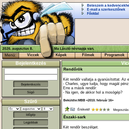
Beteszem a kedvencekh
E-mail a szerkesztőnek
Főoldal
2026. augusztus 8.
Ma László névnapja van.
Menü:
Viccek
Képek
Filmek
Programok
Bejelentkezés
Vic
Rendőrök
Két rendőr vallatja a gyanúsítottat. Az 
- Charles, ugye tudja, hogy magát pén
Erre a másik rendőr:
- Na igen, de akkor hol a mosógép?
Súgó
Beküldte:MBB <2010. február 16>
Szűrő
Értékeld!
Megosztás
Időgép
Északi-sark
Legjobbak
Két rendőr beszélget.