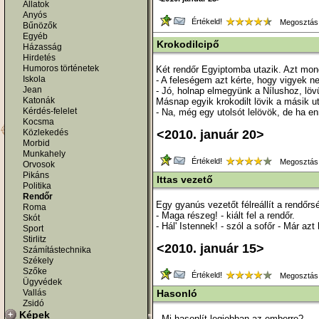
Állatok
Anyós
Értékeld!
Megosztás
Bűnözők
Egyéb
Krokodilcipő
Házasság
Hirdetés
Humoros történetek
Két rendőr Egyiptomba utazik. Azt mon
Iskola
- A feleségem azt kérte, hogy vigyek nek
Jean
- Jó, holnap elmegyünk a Nílushoz, lövü
Katonák
Másnap egyik krokodilt lövik a másik u
Kérdés-felelet
- Na, még egy utolsót lelövök, de ha e
Kocsma
Közlekedés
<2010. január 20>
Morbid
Munkahely
Értékeld!
Megosztás
Orvosok
Pikáns
Ittas vezető
Politika
Rendőr
Egy gyanús vezetőt félreállít a rendőrség
Roma
- Maga részeg! - kiált fel a rendőr.
Skót
- Hál' Istennek! - szól a sofőr - Már az
Sport
Stirlitz
<2010. január 15>
Számítástechnika
Székely
Szőke
Értékeld!
Megosztás
Ügyvédek
Vallás
Hasonló
Zsidó
Képek
- Mi hasonlít legjobban az emberre?