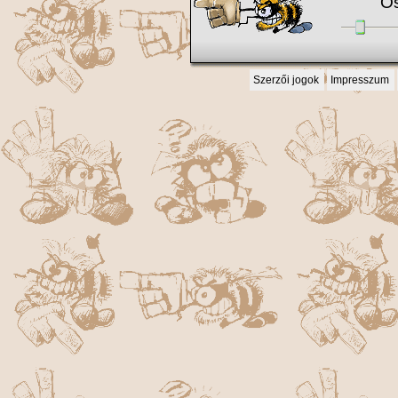
Ös
Szerzői jogok
Impresszum