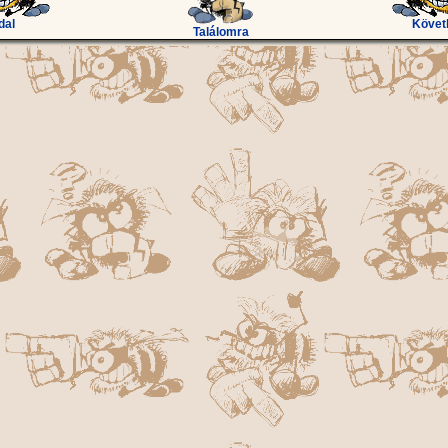
dal
Követ
Találomra