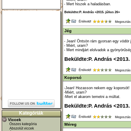
- Mert hiszek a haladásban.
Beküldte:P. András <2015. július 26>
Értékeld!
Megosztás
Jég
- Jean! Öntsön rám gyorsan egy vödör j
- Miért, uram?
- Mert mindjárt elolvadok a gyönyörűség
Beküldte:P. András <2013
Értékeld!
Megosztás
Koporsó
-Jean! Hozasson nekem egy koporsót!
-Miért, uram?
-Mert el akarom temetni a múltat.
Beküldte:P. András <2013.
Kategóriák
Értékeld!
Megosztás
Viccek
Összes kategória
Méreg
Abszolút viccek