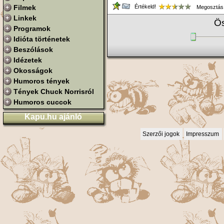
Filmek
Értékeld!
Megosztás
Linkek
Ös
Programok
Idióta történetek
Beszólások
Idézetek
Okosságok
Humoros tények
Tények Chuck Norrisról
Humoros cuccok
Kapu.hu ajánló
Szerzői jogok
Impresszum