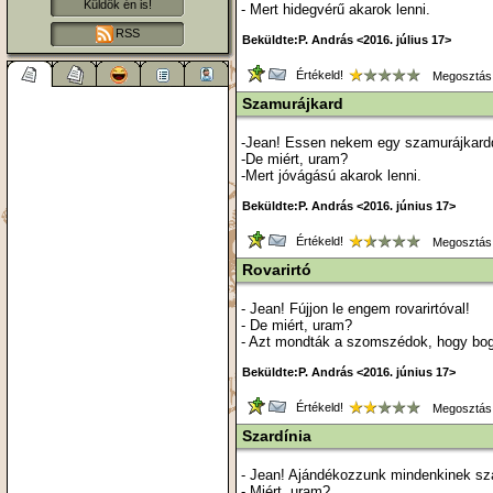
Küldök én is!
- Mert hidegvérű akarok lenni.
RSS
Beküldte:P. András <2016. július 17>
Értékeld!
Megosztás
Szamurájkard
-Jean! Essen nekem egy szamurájkardd
-De miért, uram?
-Mert jóvágású akarok lenni.
Beküldte:P. András <2016. június 17>
Értékeld!
Megosztás
Rovarirtó
- Jean! Fújjon le engem rovarirtóval!
- De miért, uram?
- Azt mondták a szomszédok, hogy bo
Beküldte:P. András <2016. június 17>
Értékeld!
Megosztás
Szardínia
- Jean! Ajándékozzunk mindenkinek sza
- Miért, uram?