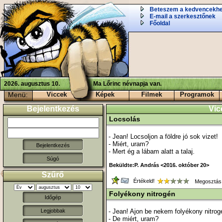
Beteszem a kedvencekh
E-mail a szerkesztőnek
Főoldal
2026. augusztus 10.
Ma Lőrinc névnapja van.
Menü:
Viccek
Képek
Filmek
Programok
Bejelentkezés
Vic
Locsolás
- Jean! Locsoljon a földre jó sok vizet!
- Miért, uram?
- Mert ég a lábam alatt a talaj.
Súgó
Beküldte:P. András <2016. október 20>
Szűrő
Értékeld!
Megosztás
Folyékony nitrogén
Időgép
- Jean! Ajon be nekem folyékony nitrog
Legjobbak
- De miért, uram?