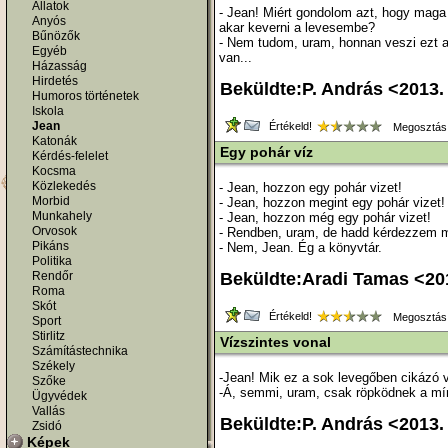
Állatok
- Jean! Miért gondolom azt, hogy maga
Anyós
akar keverni a levesembe?
Bűnözők
- Nem tudom, uram, honnan veszi ezt a
Egyéb
van...
Házasság
Hirdetés
Beküldte:P. András <2013. 
Humoros történetek
Iskola
Jean
Értékeld!
Megosztás
Katonák
Egy pohár víz
Kérdés-felelet
Kocsma
Közlekedés
- Jean, hozzon egy pohár vizet!
Morbid
- Jean, hozzon megint egy pohár vizet!
Munkahely
- Jean, hozzon még egy pohár vizet!
Orvosok
- Rendben, uram, de hadd kérdezzem 
Pikáns
- Nem, Jean. Ég a könyvtár.
Politika
Rendőr
Beküldte:Aradi Tamas <201
Roma
Skót
Értékeld!
Megosztás
Sport
Stirlitz
Vízszintes vonal
Számítástechnika
Székely
-Jean! Mik ez a sok levegőben cikázó 
Szőke
-Á, semmi, uram, csak röpködnek a mí
Ügyvédek
Vallás
Beküldte:P. András <2013.
Zsidó
Képek