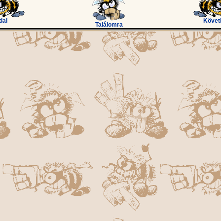
dal
Követ
Találomra