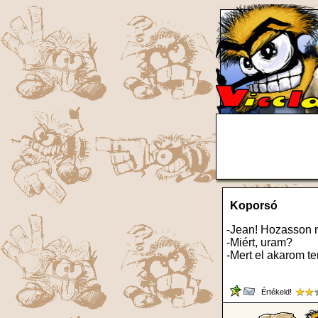
Koporsó
-Jean! Hozasson 
-Miért, uram?
-Mert el akarom te
Értékeld!