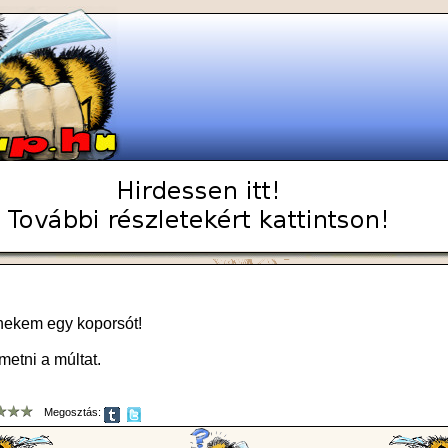
nekem egy koporsót!
metni a múltat.
Megosztás: