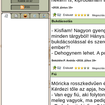
Küldök én is!
RSS
<2018. június 15>
Értékeld!
Megosztás
Bukdácsolás
- Kisfiam! Nagyon gyen
minden tárgyból! Hány
bukdácsolással és szer
ember?!
- Dehogynem lehet. A por
Beküldte:P. András <2016. július 19>
Értékeld!
Megosztás
Fiú
Móricka rosszkedvűen é
Kérdezi tőle az apja, ho
- Van egy fiú, aki folyto
meleg vagyok, ma pedig