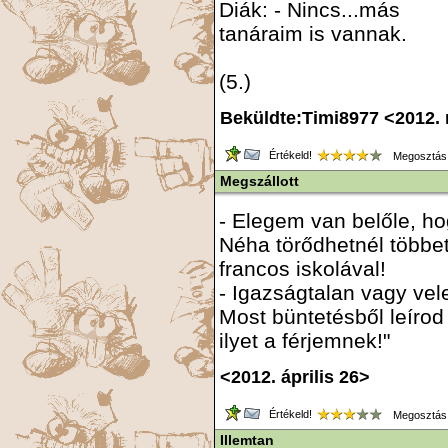
Diák: - Nincs...más
tanáraim is vannak.
(5.)
Beküldte:Timi8977 <2012.
Értékeld!
Megosztás
Megszállott
- Elegem van belőle, ho
Néha törődhetnél többet
francos iskolával!
- Igazságtalan vagy ve
Most büntetésből leíro
ilyet a férjemnek!"
<2012. április 26>
Értékeld!
Megosztás
Illemtan