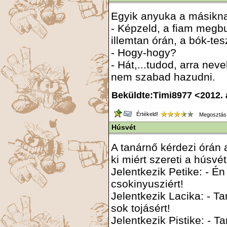
Egyik anyuka a másikn
- Képzeld, a fiam megb
illemtan órán, a bók-tes
- Hogy-hogy?
- Hát,...tudod, arra neve
nem szabad hazudni.
Beküldte:Timi8977 <2012. á
Értékeld!
Megosztás
Húsvét
A tanárnő kérdezi órán a
ki miért szereti a húsvét
Jelentkezik Petike: - Én
csokinyusziért!
Jelentkezik Lacika: - Ta
sok tojásért!
Jelentkezik Pistike: - T