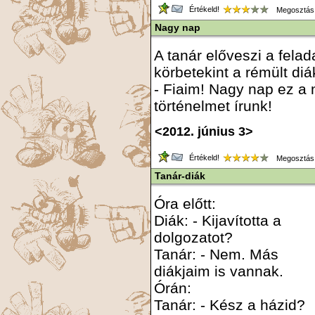
Értékeld!
Megosztás
Nagy nap
A tanár előveszi a felad
körbetekint a rémült di
- Fiaim! Nagy nap ez a
történelmet írunk!
<2012. június 3>
Értékeld!
Megosztás
Tanár-diák
Óra előtt:
Diák: - Kijavította a
dolgozatot?
Tanár: - Nem. Más
diákjaim is vannak.
Órán:
Tanár: - Kész a házid?