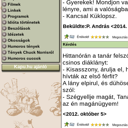
- Gyerekek! Mondjon va
Filmek
lényre, ami a valóságba
Linkek
- Kancsal Küklopsz.
Programok
Idióta történetek
Beküldte:P. András <2014.
Beszólások
Idézetek
Értékeld!
Megosztás
Okosságok
Kérdés
Humoros tények
Tények Chuck Norrisról
Hittanórán a tanár felszó
Humoros cuccok
csinos diáklányt:
Kapu.hu ajánló
- Kisasszony, árulja el,
hívták az első férfit?
A lány elpirul, és dühös
szól:
- Szégyellje magát, Tan
az én magánügyem!
<2012. október 5>
Értékeld!
Megosztás