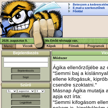
Beteszem a kedvencekh
E-mail a szerkesztőnek
Főoldal
2026. augusztus 9.
Ma Emőd névnapja van.
Menü:
Viccek
Képek
Filmek
Programok
Bejelentkezés
Vic
Módszer
Ágika ellenőrzőjébe az o
"Semmi baj a kislánnyal
Súgó
ellene kifogásuk, kipró
csendre szoktatni."
Szűrő
Másnap Ágika mutatja a
apja ezt írta:
Időgép
"Semmi kifogásom ellen
Legjobbak
nekem is, kipróbálnám 