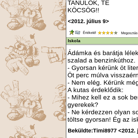
TANULOK, TE
KÖCSÖG!!
<2012. július 9>
Értékeld!
Megosztás
Iskola
Ádámka és barátja lél
szalad a benzinkúthoz.
- Gyorsan kérünk öt lite
Öt perc múlva visszaér
- Nem elég. Kérünk még 
A kutas érdeklődik:
- Mihez kell ez a sok be
gyerekek?
- Ne kérdezzen olyan s
töltse gyorsan! Ég az is
Beküldte:Timi8977 <2012. 