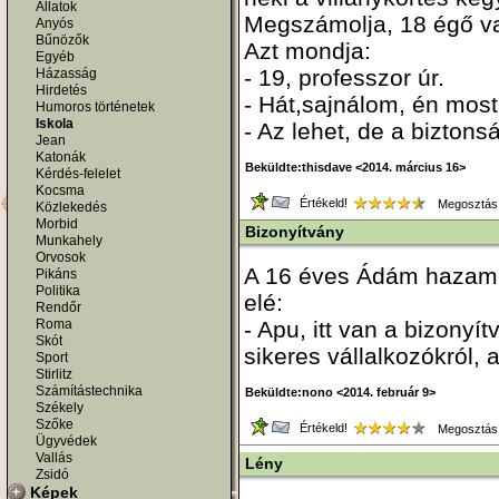
Állatok
Megszámolja, 18 égő v
Anyós
Bűnözők
Azt mondja:
Egyéb
- 19, professzor úr.
Házasság
Hirdetés
- Hát,sajnálom, én mo
Humoros történetek
Iskola
- Az lehet, de a biztons
Jean
Katonák
Beküldte:thisdave <2014. március 16>
Kérdés-felelet
Kocsma
Értékeld!
Megosztás
Közlekedés
Morbid
Bizonyítvány
Munkahely
Orvosok
A 16 éves Ádám hazameg
Pikáns
Politika
elé:
Rendőr
Roma
- Apu, itt van a bizonyí
Skót
sikeres vállalkozókról, 
Sport
Stirlitz
Számítástechnika
Beküldte:nono <2014. február 9>
Székely
Szőke
Értékeld!
Megosztás
Ügyvédek
Vallás
Lény
Zsidó
Képek