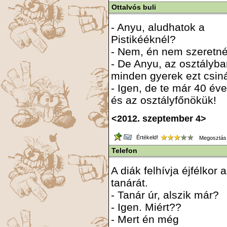
Ottalvós buli
- Anyu, aludhatok a
Pistikééknél?
- Nem, én nem szeretn
- De Anyu, az osztályb
minden gyerek ezt csiná
- Igen, de te már 40 év
és az osztályfőnökük!
<2012. szeptember 4>
Értékeld!
Megosztás
Telefon
A diák felhívja éjfélkor a
tanárát.
- Tanár úr, alszik már?
- Igen. Miért??
- Mert én még