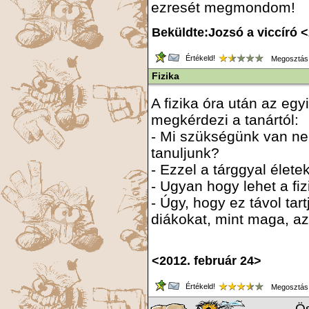
ezresét megmondom!
Beküldte:Jozsó a viccíró <
Értékeld!
Megosztás
Fizika
A fizika óra után az eg
megkérdezi a tanártól:
- Mi szükségünk van nek
tanuljunk?
- Ezzel a tárggyal élete
- Ugyan hogy lehet a fiz
- Úgy, hogy ez távol tar
diákokat, mint maga, az
<2012. február 24>
Értékeld!
Megosztás
Ös