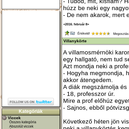
- Tudod, mit, kisfiam? H
húzz be neki egy nagyo
- De nem akarok, mert 
<2016. február 8>
Értékeld!
Megosztás
Villanykörte
A villamosmérnöki karo
egy hallgató, nem tud 
Azt mondja neki a profe
- Hogyha megmondja, há
akkor átengedem.
A diák megszámolja és 
- 18, professzor úr.
Mire a prof előhúz egye
- Sajnos, ebből pótvizsg
Kategóriák
Viccek
Következő héten jön vis
Összes kategória
Abszolút viccek
neki a villanykörtés keg