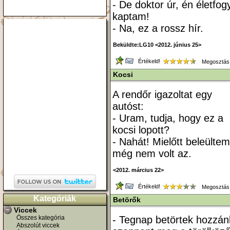
- De doktor úr, én életfogy
kaptam!
- Na, ez a rossz hír.
Beküldte:LG10 <2012. június 25>
Értékeld!
Megosztás
Kocsi
A rendőr igazoltat egy
autóst:
- Uram, tudja, hogy ez a
kocsi lopott?
- Nahát! Mielőtt beleültem
még nem volt az.
<2012. március 22>
Értékeld!
Megosztás
Kategóriák
Betörők
Viccek
Összes kategória
- Tegnap betörtek hozzánk
Abszolút viccek