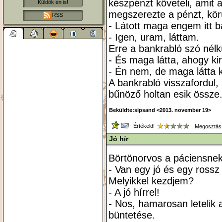
készpénzt követeli, amit 
Küldök én is!
megszerezte a pénzt, körü
RSS
- Látott maga engem itt b
- Igen, uram, láttam.
Erre a bankrabló szó nélkü
- És maga látta, ahogy ki
- Én nem, de maga látta ki
A bankrabló visszafordul, 
bűnöző holtan esik össze
Beküldte:sipsand <2013. november 19>
Értékeld!
Megosztás
Jó hír
Börtönorvos a páciensnek
- Van egy jó és egy rossz
Melyikkel kezdjem?
- A jó hírrel!
- Nos, hamarosan letelik 
büntetése.