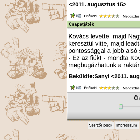
<2011. augusztus 15>
Értékeld!
Megosztás
Csapatjáték
Kovács levette, majd Nag
keresztül vitte, majd lea
pontossággal a jobb alsó 
- Ez az fiúk! - mondta K
megbugázhatunk a raktárb
Beküldte:Sanyi <2011. aug
Értékeld!
Megosztás
Ös
Szerzői jogok
Impresszum