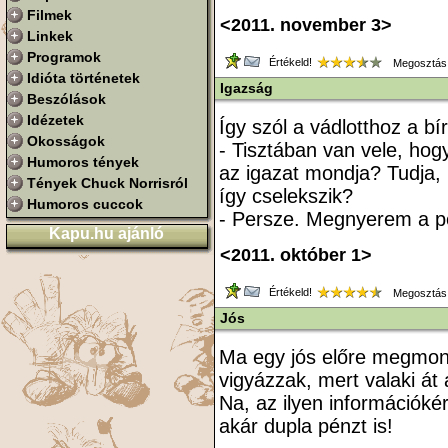
Filmek
<2011. november 3>
Linkek
Programok
Értékeld!
Megosztás
Idióta történetek
Igazság
Beszólások
Idézetek
Így szól a vádlotthoz a bí
Okosságok
- Tisztában van vele, ho
Humoros tények
az igazat mondja? Tudja,
Tények Chuck Norrisról
így cselekszik?
Humoros cuccok
- Persze. Megnyerem a pe
Kapu.hu ajánló
<2011. október 1>
Értékeld!
Megosztás
Jós
Ma egy jós előre megmo
vigyázzak, mert valaki át 
Na, az ilyen információkér
akár dupla pénzt is!