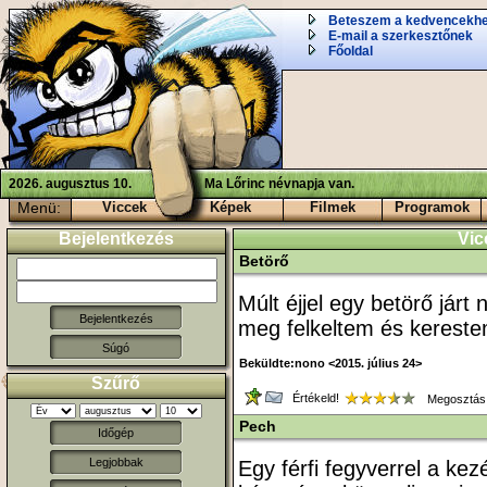
Beteszem a kedvencekh
E-mail a szerkesztőnek
Főoldal
2026. augusztus 10.
Ma Lőrinc névnapja van.
Menü:
Viccek
Képek
Filmek
Programok
Bejelentkezés
Vic
Betörő
Múlt éjjel egy betörő járt
meg felkeltem és kereste
Súgó
Beküldte:nono <2015. július 24>
Szűrő
Értékeld!
Megosztás
Pech
Időgép
Legjobbak
Egy férfi fegyverrel a k