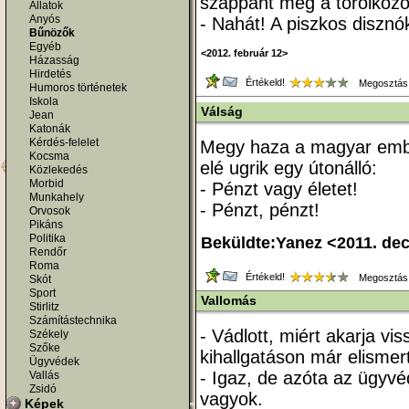
szappant meg a törölköző
Állatok
Anyós
- Nahát! A piszkos disznó
Bűnözők
Egyéb
<2012. február 12>
Házasság
Hirdetés
Értékeld!
Megosztás
Humoros történetek
Iskola
Válság
Jean
Katonák
Kérdés-felelet
Megy haza a magyar emb
Kocsma
elé ugrik egy útonálló:
Közlekedés
Morbid
- Pénzt vagy életet!
Munkahely
- Pénzt, pénzt!
Orvosok
Pikáns
Politika
Beküldte:Yanez <2011. de
Rendőr
Roma
Értékeld!
Megosztás
Skót
Sport
Vallomás
Stirlitz
Számítástechnika
- Vádlott, miért akarja v
Székely
Szőke
kihallgatáson már elismert
Ügyvédek
- Igaz, de azóta az ügyv
Vallás
Zsidó
vagyok.
Képek