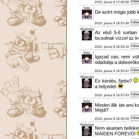
Válas
2010. június 9 17:02:56
Nebo
De azért mégis jobb le
Válas
2010. június 9 16:57:48
Méjdenboj
Az első 5-6 sorban 
locsolnak vízzel az i
Válas
2010. június 9 16:53:16
Nebo
Igazad van, nem vo
odadobja a dobverők
Válas
2010. június 9 16:50:47
Méjdenboj
Ez kérdés, Nebo?
a helyedet.
Válas
2010. június 9 16:37:43
Nebo
Minden illik ide ami 
Méjdi?
Válas
2010. június 9 16:20:59
Méjdenboj
Nem akartam belinkeln
MAIDEN FOREVÖ!