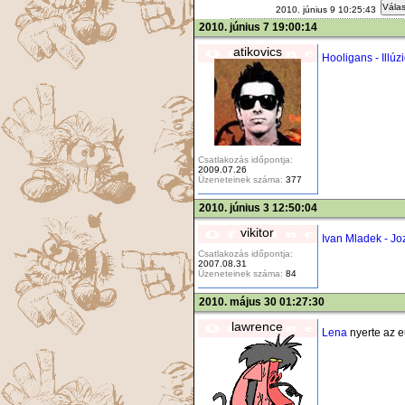
Válas
2010. június 9 10:25:43
2010. június 7 19:00:14
atikovics
Hooligans - Illúz
Csatlakozás időpontja:
2009.07.26
Üzeneteinek száma:
377
2010. június 3 12:50:04
vikitor
Ivan Mladek - Jo
Csatlakozás időpontja:
2007.08.31
Üzeneteinek száma:
84
2010. május 30 01:27:30
lawrence
Lena
nyerte az eu