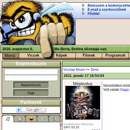
Beteszem a kedvencekh
E-mail a szerkesztőnek
Főoldal
2026. augusztus 6.
Ma Berta, Bettina névnapja van.
Menü:
Viccek
Képek
Filmek
Programok
Bejelentkezés
Vicclap fórum
>>
Zene
2011. január 17 16:54:04
Méjdenboj
Nézelődtem körb
Volt valaki
Gaga
Súgó
Partnerek
Csatlakozás időpontja:
2007.02.25