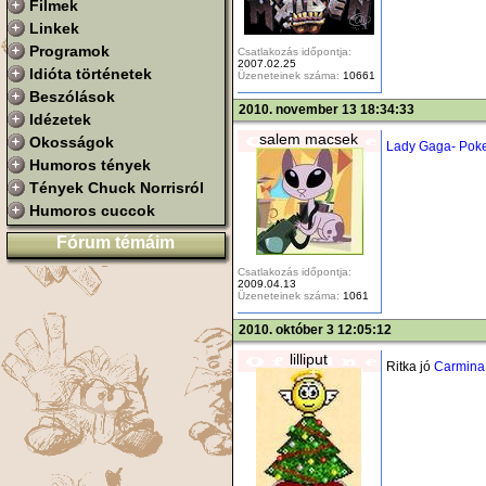
Filmek
Linkek
Programok
Csatlakozás időpontja:
2007.02.25
Idióta történetek
Üzeneteinek száma:
10661
Beszólások
2010. november 13 18:34:33
Idézetek
salem macsek
Okosságok
Lady Gaga- Poke
Humoros tények
Tények Chuck Norrisról
Humoros cuccok
Fórum témáim
Csatlakozás időpontja:
2009.04.13
Üzeneteinek száma:
1061
2010. október 3 12:05:12
lilliput
Ritka jó
Carmina