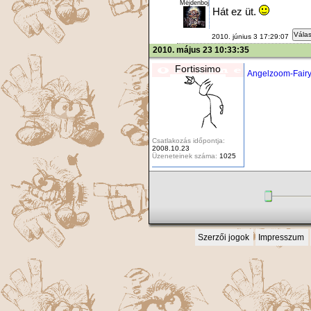
Méjdenboj
Hát ez üt.
Válas
2010. június 3 17:29:07
2010. május 23 10:33:35
Fortissimo
Angelzoom-Fair
Csatlakozás időpontja:
2008.10.23
Üzeneteinek száma:
1025
Szerzői jogok
Impresszum