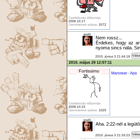
Csatlakozás időpontja:
2006.10.17
Üzeneteinek száma:
2072
gradU
Nem rossz...
Érdekes, hogy az an
nyoma sincs nála. Si
Válas
2010. június 3 21:44:19
2010. május 29 12:07:11
Fortissimo
Manowar - Apa
Csatlakozás időpontja:
2008.10.23
Üzeneteinek száma:
1025
gradU
Aha. 2:22-nél a legüt
Válas
2010. június 3 21:33:23