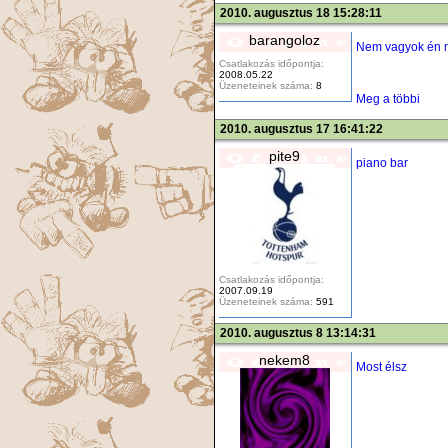
2010. augusztus 18 15:28:11
barangoloz
Nem vagyok én m
Csatlakozás időpontja:
2008.05.22
Üzeneteinek száma:
8
Meg a többi
2010. augusztus 17 16:41:22
pite9
piano bar
Csatlakozás időpontja:
2007.09.19
Üzeneteinek száma:
591
2010. augusztus 8 13:14:31
nekem8
Most élsz