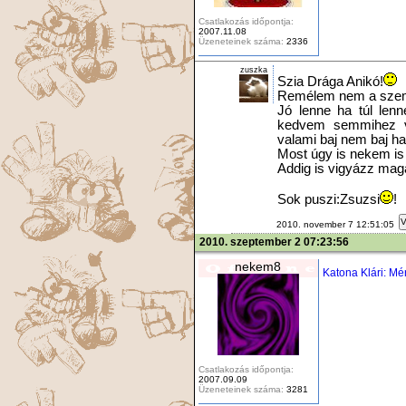
Csatlakozás időpontja:
2007.11.08
Üzeneteinek száma:
2336
zuszka
Szia Drága Anikó!
Remélem nem a szemé
Jó lenne ha túl len
kedvem semmihez va
valami baj nem baj ha
Most úgy is nekem is
Addig is vigyázz maga
Sok puszi:Zsuzsi
!
V
2010. november 7 12:51:05
2010. szeptember 2 07:23:56
nekem8
Katona Klári: Mé
Csatlakozás időpontja:
2007.09.09
Üzeneteinek száma:
3281