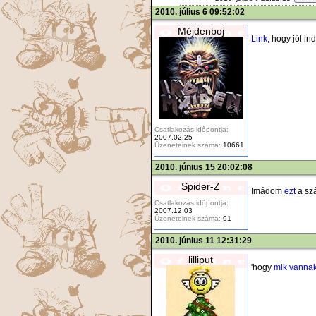
2010. július 6 09:52:02
Méjdenboj
Link,
hogy jól in
Csatlakozás időpontja:
2007.02.25
Üzeneteinek száma:
10661
2010. június 15 20:02:08
Spider-Z
Imádom
ezt
a szá
Csatlakozás időpontja:
2007.12.03
Üzeneteinek száma:
91
2010. június 11 12:31:29
lilliput
'hogy
mik vannak