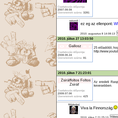
Csatlakozás időpontja:
2007.09.09
Üzeneteinek száma:
3281
nekem8
ez eg az ellenpont:
Wh
2010. augusztus 8 14:08:13
2010. július 27 13:03:50
Gallosz
25 előadótól, ho
http://www.you
Csatlakozás időpontja:
2008.06.24
Üzeneteinek száma:
91
2010. július 7 21:23:01
Zsiráffoltos Foltos
Az eredeti Rasp
Zsiráf
kevesebben.
Csatlakozás időpontja:
2009.07.06
Üzeneteinek száma:
425
Méjdenboj
Viva la Finnország.
Válasz
2010. július 7 21:25:13