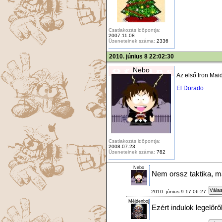
Csatlakozás időpontja:
2007.11.08
Üzeneteinek száma:
2336
2010. június 8 22:02:30
Nebo
Az első Iron Mai
El Dorado
Csatlakozás időpontja:
2008.07.23
Üzeneteinek száma:
782
Nebo
Nem orssz taktika, m
Válas
2010. június 9 17:06:27
Méjdenboj
Ezért indulok legelőrő