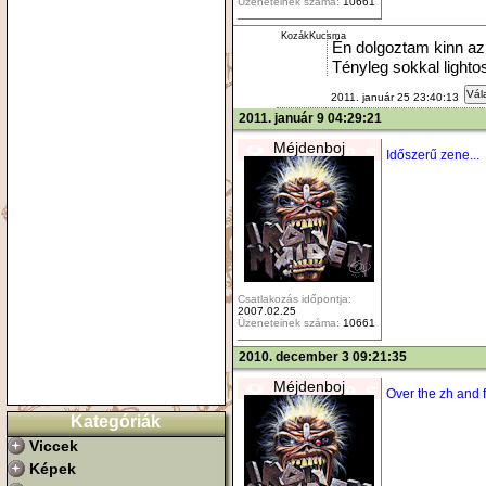
Üzeneteinek száma:
10661
KozákKucsma
Én dolgoztam kinn az
Tényleg sokkal lighto
Vál
2011. január 25 23:40:13
2011. január 9 04:29:21
Méjdenboj
Időszerű zene...
Csatlakozás időpontja:
2007.02.25
Üzeneteinek száma:
10661
2010. december 3 09:21:35
Méjdenboj
Over the zh and 
Kategóriák
Viccek
Képek