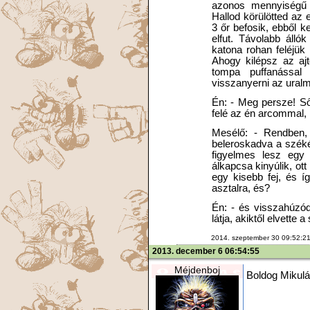
azonos mennyiségű 
Hallod körülötted az
3 őr befosik, ebből k
elfut. Távolabb álló
katona rohan feléjük 
Ahogy kilépsz az aj
tompa puffanással 
visszanyerni az uralm
Én: - Meg persze! Ső
felé az én arcommal, 
Mesélő: - Rendben, 
beleroskadva a székéb
figyelmes lesz egy 
álkapcsa kinyúlik, ot
egy kisebb fej, és í
asztalra, és?
Én: - és visszahúzó
látja, akiktől elvette 
2014. szeptember 30 09:52:2
2013. december 6 06:54:55
Méjdenboj
Boldog Mikulás