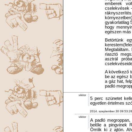
emberek vol
cselekvések -
ráknyszeríté
környezetbe
gyakorlatilag 
hogy mennyire
egészen más t
Betörtünk eg
kerestem(fe
Megtaláltam. 
riasztó megsz
asztrál pró
cselekvéseide
A következő tö
be az egész b
a gáz hat, fe
padló megropp
vikitor
5 perc szünetet kel
egyetlen értelmes szó
2014. szeptember 30 09:53:2
vikitor
A padló megroppan, 
belőle a pingvinek R
Ömlik ki z ajtón. A