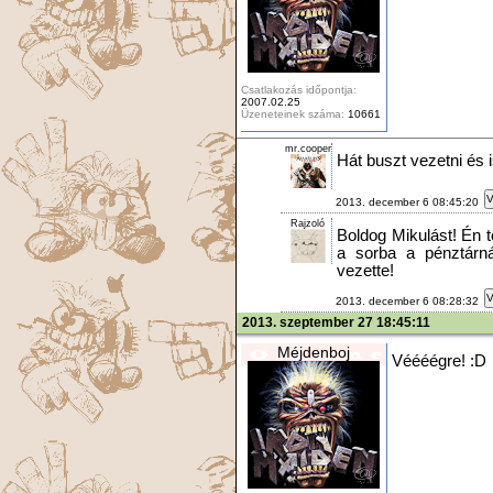
Csatlakozás időpontja:
2007.02.25
Üzeneteinek száma:
10661
mr.cooper
Hát buszt vezetni és 
V
2013. december 6 08:45:20
Rajzoló
Boldog Mikulást! Én te
a sorba a pénztárná
vezette!
V
2013. december 6 08:28:32
2013. szeptember 27 18:45:11
Méjdenboj
Véééégre! :D