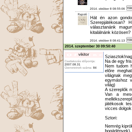
Vál
2014. október 8 08:55:06
Rajzoló
Hát én azon gondol
Szerepjátékosan? H
választanánk magun
kitalálnánk közösen? 
Vál
2014. október 8 08:41:13
2014. szeptember 30 09:50:40
vikitor
Sziasztok!nagy
Na de egy fris
Csatlakozás időpontja:
2007.08.31
Nem tudom há
Üzeneteinek száma:
84
előre meghat
világnak megv
egymáshoz va
világ)
A szereplők 
Van a mesél
mellékszerep
játékosok te
vicces dolgok 
Sztori:
Nemrég kiprób
bogárlények),