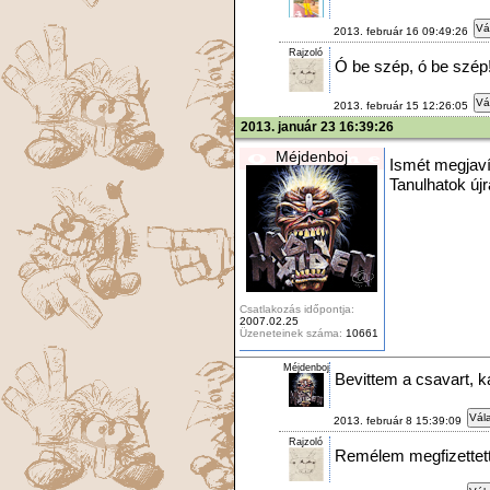
Vá
2013. február 16 09:49:26
Rajzoló
Ó be szép, ó be szép
Vá
2013. február 15 12:26:05
2013. január 23 16:39:26
Méjdenboj
Ismét megjaví
Tanulhatok újr
Csatlakozás időpontja:
2007.02.25
Üzeneteinek száma:
10661
Méjdenboj
Bevittem a csavart, k
Vála
2013. február 8 15:39:09
Rajzoló
Remélem megfizettett