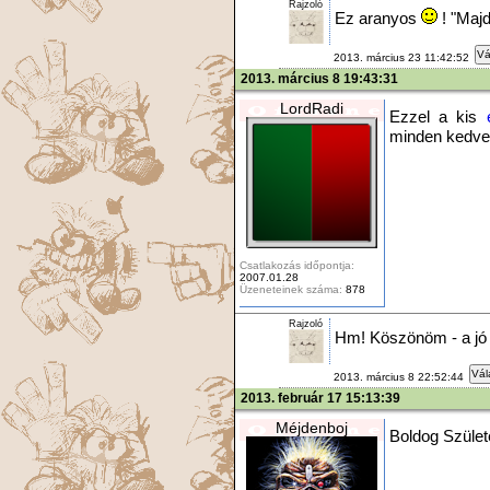
Rajzoló
Ez aranyos
! "Majd
Vá
2013. március 23 11:42:52
2013. március 8 19:43:31
LordRadi
Ezzel a kis
minden kedve
Csatlakozás időpontja:
2007.01.28
Üzeneteinek száma:
878
Rajzoló
Hm! Köszönöm - a jó
Vál
2013. március 8 22:52:44
2013. február 17 15:13:39
Méjdenboj
Boldog Szület