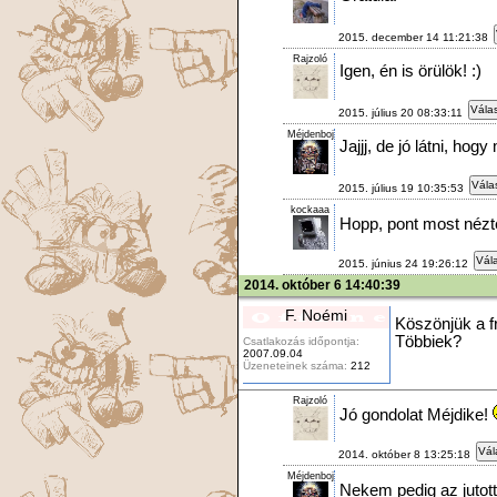
2015. december 14 11:21:38
Rajzoló
Igen, én is örülök! :)
Válas
2015. július 20 08:33:11
Méjdenboj
Jajjj, de jó látni, hog
Vála
2015. július 19 10:35:53
kockaaa
Hopp, pont most nézt
Vála
2015. június 24 19:26:12
2014. október 6 14:40:39
F. Noémi
Köszönjük a fri
Többiek?
Csatlakozás időpontja:
2007.09.04
Üzeneteinek száma:
212
Rajzoló
Jó gondolat Méjdike!
Vál
2014. október 8 13:25:18
Méjdenboj
Nekem pedig az juto