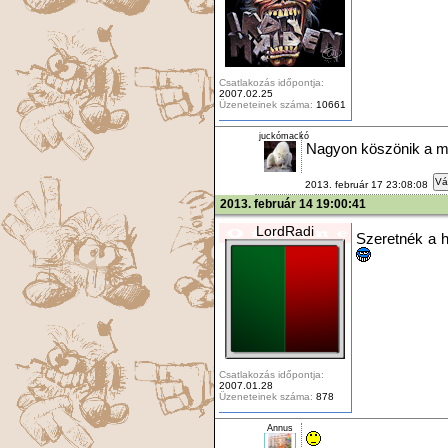
Csatlakozás időpontja:
2007.02.25
Üzeneteinek száma:
10661
juckómackó
Nagyon köszönik a ma
Vá
2013. február 17 23:08:08
2013. február 14 19:00:41
LordRadi
Szeretnék a h
Csatlakozás időpontja:
2007.01.28
Üzeneteinek száma:
878
Annus