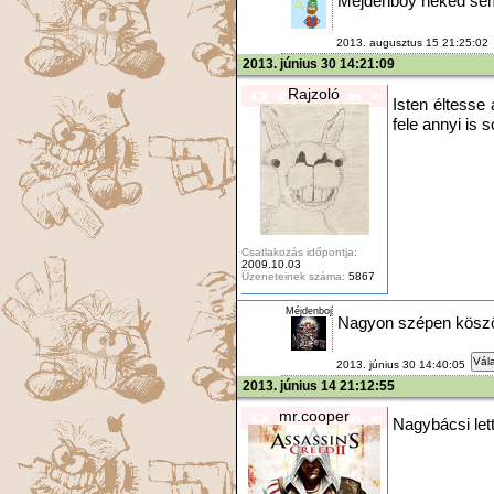
Méjdenboy neked se
2013. augusztus 15 21:25:02
2013. június 30 14:21:09
Rajzoló
Isten éltesse a
fele annyi is 
Csatlakozás időpontja:
2009.10.03
Üzeneteinek száma:
5867
Méjdenboj
Nagyon szépen köszöni 
Vála
2013. június 30 14:40:05
2013. június 14 21:12:55
mr.cooper
Nagybácsi let