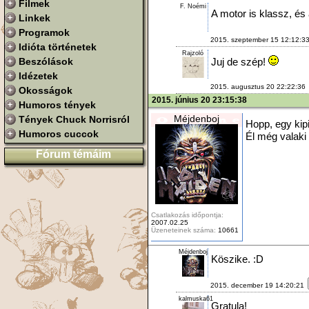
Filmek
F. Noémi
A motor is klassz, és 
Linkek
Programok
2015. szeptember 15 12:12:3
Idióta történetek
Rajzoló
Beszólások
Juj de szép!
Idézetek
2015. augusztus 20 22:22:36
Okosságok
2015. június 20 23:15:38
Humoros tények
Méjdenboj
Tények Chuck Norrisról
Hopp, egy kipi
Humoros cuccok
Él még valak
Fórum témáim
Csatlakozás időpontja:
2007.02.25
Üzeneteinek száma:
10661
Méjdenboj
Köszike. :D
2015. december 19 14:20:21
kalmuska61
Gratula!