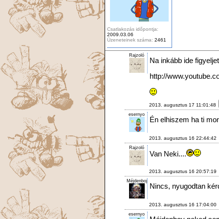
Csatlakozás időpontja:
2009.03.06
Üzeneteinek száma:
2461
Rajzoló
Na inkább ide figyelj
http://www.youtube
2013. augusztus 17 11:01:48
esernyo
Én elhiszem ha ti mondj
2013. augusztus 16 22:44:42
Rajzoló
Van Neki....
2013. augusztus 16 20:57:19
Méjdenboj
Nincs, nyugodtan kér
2013. augusztus 16 17:04:00
esernyo