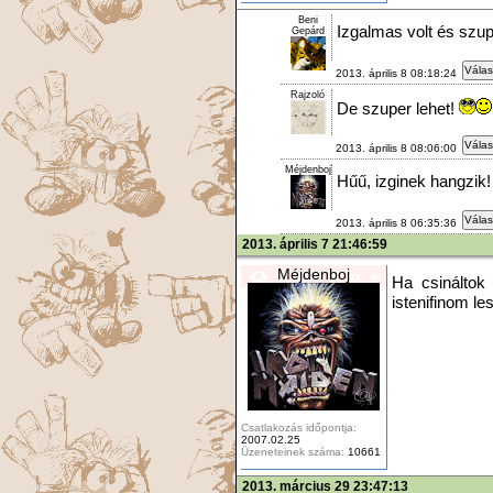
Beni
Izgalmas volt és szup
Gepárd
Válas
2013. április 8 08:18:24
Rajzoló
De szuper lehet!
Válas
2013. április 8 08:06:00
Méjdenboj
Hűű, izginek hangzik! 
Válas
2013. április 8 06:35:36
2013. április 7 21:46:59
Méjdenboj
Ha csináltok 
istenifinom le
Csatlakozás időpontja:
2007.02.25
Üzeneteinek száma:
10661
2013. március 29 23:47:13