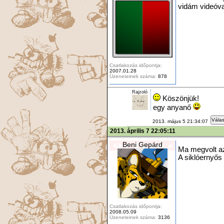
vidám videóv
Csatlakozás időpontja:
2007.01.28
Üzeneteinek száma:
878
Rajzoló
Köszönjük!
egy anyanő
Válas
2013. május 5 21:34:07
2013. április 7 22:05:11
Beni Gepárd
Ma megvolt az
A siklóernyős 
Csatlakozás időpontja:
2008.05.09
Üzeneteinek száma:
3136