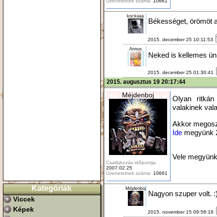
Üzeneteinek száma:
10661
kockaaa
Békességet, örömöt a
2015. december 25 10:11:53
Annus
Neked is kellemes ün
2015. december 25 01:30:41
2015. augusztus 19 20:17:44
Méjdenboj
Olyan ritkán
valakinek val
Akkor megosz
Ide
megyünk 
Vele megyünk 
Csatlakozás időpontja:
2007.02.25
Üzeneteinek száma:
10661
Kategóriák
Méjdenboj
Nagyon szuper volt. :
Viccek
Képek
2015. november 15 09:56:16