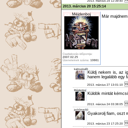
2013. március 24 12:39:40
2013. március 20 15:25:14
Méjdenboj
Már majdnem fe
Csatlakozás időpontja:
2007.02.25
Üzeneteinek száma:
10661
kalmuska61
Küldj nekem is, az 
hanem legalább egy fa
Vá
2013. március 27 13:01:10
Méjdenboj
Küldök mintát kémcs
Vá
2013. március 24 03:38:05
juckómackó
Gyakorolj fiam, oszt
Vá
2013. március 23 17:25:20