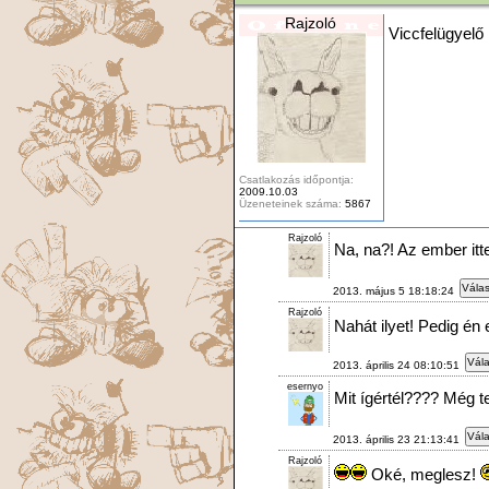
Rajzoló
Viccfelügyelő
Csatlakozás időpontja:
2009.10.03
Üzeneteinek száma:
5867
Rajzoló
Na, na?! Az ember itten
Válas
2013. május 5 18:18:24
Rajzoló
Nahát ilyet! Pedig én 
Vála
2013. április 24 08:10:51
esernyo
Mit ígértél???? Még teg
Vála
2013. április 23 21:13:41
Rajzoló
Oké, meglesz!