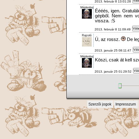
Vála
2013. február 8 13:01:28
Méjdenboj
Éééés, igen. Gratulá
gépből. Nem nem vol
vissza. :S
Vála
2013. február 8 11:09:49
Rajzoló
Ú, az rossz.
De leg
Vál
2013. január 25 08:11:47
Méjdenboj
Köszi, csak át kell s
Vál
2013. január 25 01:29:52
Szerzői jogok
Impresszum