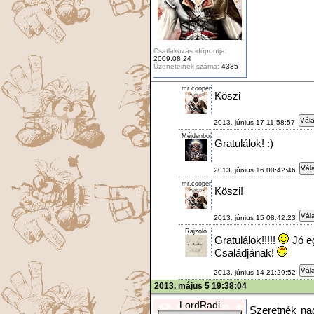
Csatlakozás időpontja:
2009.08.24
Üzeneteinek száma:
4335
mr.cooper
Köszi
Vála
2013. június 17 11:58:57
Méjdenboj
Gratulálok! :)
Vála
2013. június 16 00:42:46
mr.cooper
Köszi!
Vála
2013. június 15 08:42:23
Rajzoló
Gratulálok!!!!!
Jó e
Családjának!
Vála
2013. június 14 21:29:52
2013. május 5 19:38:04
LordRadi
Szeretnék na