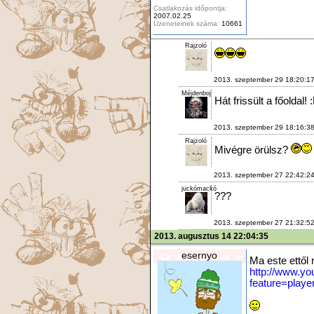
Csatlakozás időpontja:
2007.02.25
Üzeneteinek száma:
10661
Rajzoló
2013. szeptember 29 18:20:1
Méjdenboj
Hát frissült a főoldal! 
2013. szeptember 29 18:16:3
Rajzoló
Mivégre örülsz?
2013. szeptember 27 22:42:2
juckómackó
???
2013. szeptember 27 21:32:5
2013. augusztus 14 22:04:35
esernyo
Ma este ettől
http://www.y
feature=pla