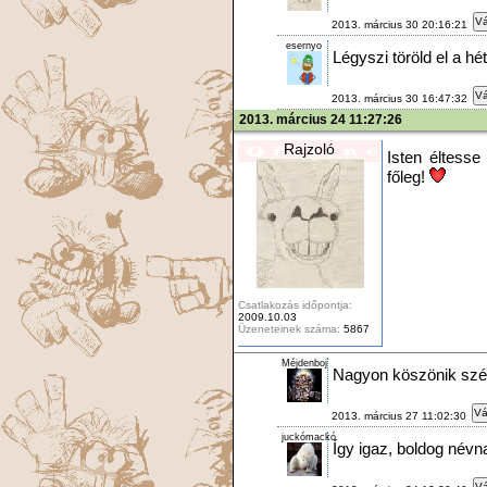
Vá
2013. március 30 20:16:21
esernyo
Légyszi töröld el a hétf
Vá
2013. március 30 16:47:32
2013. március 24 11:27:26
Rajzoló
Isten éltess
főleg!
Csatlakozás időpontja:
2009.10.03
Üzeneteinek száma:
5867
Méjdenboj
Nagyon köszönik szé
Vá
2013. március 27 11:02:30
juckómackó
Így igaz, boldog névna
Vá