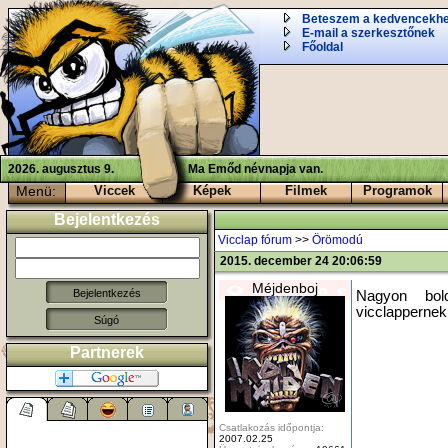
Beteszem a kedvencekh
E-mail a szerkesztőnek
Főoldal
2026. augusztus 9.
Ma Emőd névnapja van.
Menü:
Viccek
Képek
Filmek
Programok
Bejelentkezés
Vicclap fórum
>>
Örömodú
2015. december 24 20:06:59
Méjdenboj
Nagyon bol
vicclappernek.
Súgó
Partnerek
Csatlakozás időpontja:
2007.02.25