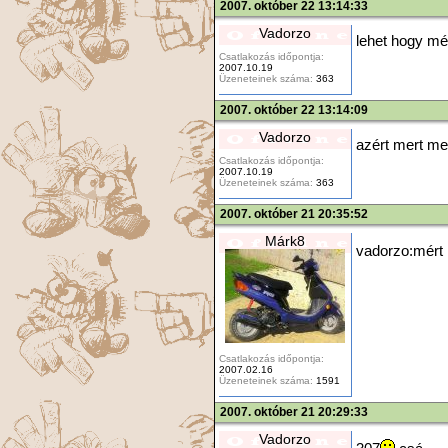
2007. október 22 13:14:33
Vadorzo
lehet hogy mé
Csatlakozás időpontja:
2007.10.19
Üzeneteinek száma:
363
2007. október 22 13:14:09
Vadorzo
azért mert me
Csatlakozás időpontja:
2007.10.19
Üzeneteinek száma:
363
2007. október 21 20:35:52
Márk8
vadorzo:mért 
Csatlakozás időpontja:
2007.02.16
Üzeneteinek száma:
1591
2007. október 21 20:29:33
Vadorzo