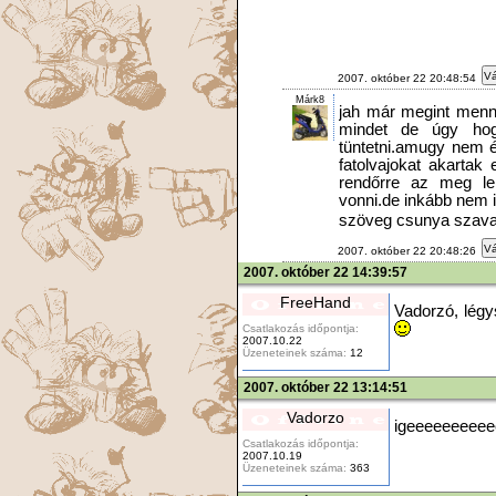
Vá
2007. október 22 20:48:54
Márk8
jah már megint menny
mindet de úgy ho
tüntetni.amugy nem é
fatolvajokat akartak
rendőrre az meg lel
vonni.de inkább nem 
szöveg csunya szava
Vá
2007. október 22 20:48:26
2007. október 22 14:39:57
FreeHand
Vadorzó, légy
Csatlakozás időpontja:
2007.10.22
Üzeneteinek száma:
12
2007. október 22 13:14:51
Vadorzo
igeeeeeeeee
Csatlakozás időpontja:
2007.10.19
Üzeneteinek száma:
363