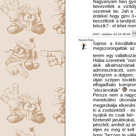
Nagyanyám havi gyógy
bevezették a vizitdí
vezetnek be. Jah a 18
érdekel hogy gimi 3
beszéltünk a tandíjr
tetszik? - el lehet menn
Vá
2007. október 24 10:39:40
NevemTeve
Sajnos a kisvállal
megszorongatták az 
terem egy vállalkozá
Hiába szeretnék "nor
akik alkalmaznán
adminisztrációt, se
elvégzem a dolgom, 
útján szépen tovább
elfogadható kompro
"elszámolták"
magu
Persze nem a nagyok
menekülési útvonal
megpróbálja elkerülni
ki a zsebünkből - és
nyújtok és csak bér-
fizetendő járulékokat
pénzből, amiből az e
éljen és még el kell
hogy "bezzeg te válla