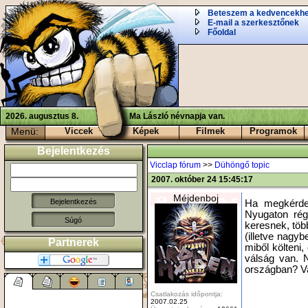
Beteszem a kedvencekh
E-mail a szerkesztőnek
Főoldal
2026. augusztus 8.
Ma László névnapja van.
Menü:
Viccek
Képek
Filmek
Programok
Bejelentkezés
Vicclap fórum
>>
Dühöngő topic
2007. október 24 15:45:17
Méjdenboj
Ha megkérdez
Nyugaton rég
Súgó
keresnek, töb
(illetve nagyb
Partnerek
miből költeni
válság van. 
országban? Va
Csatlakozás időpontja:
2007.02.25