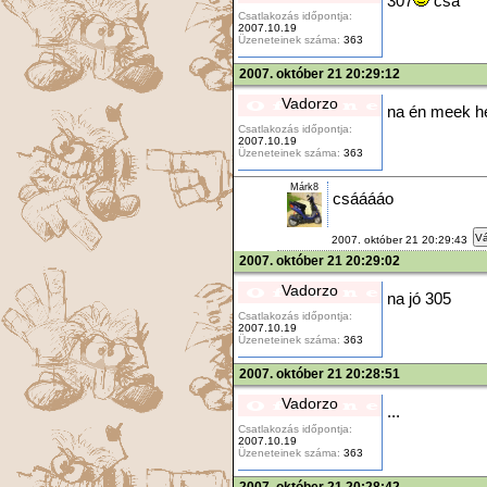
307
csá
Csatlakozás időpontja:
2007.10.19
Üzeneteinek száma:
363
2007. október 21 20:29:12
Vadorzo
na én meek he
Csatlakozás időpontja:
2007.10.19
Üzeneteinek száma:
363
Márk8
csááááo
Vá
2007. október 21 20:29:43
2007. október 21 20:29:02
Vadorzo
na jó 305
Csatlakozás időpontja:
2007.10.19
Üzeneteinek száma:
363
2007. október 21 20:28:51
Vadorzo
...
Csatlakozás időpontja:
2007.10.19
Üzeneteinek száma:
363