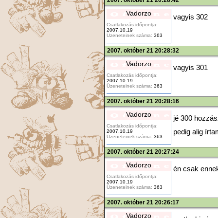
2007. október 21 20:28:42
Vadorzo
vagyis 302
Csatlakozás időpontja:
2007.10.19
Üzeneteinek száma:
363
2007. október 21 20:28:32
Vadorzo
vagyis 301
Csatlakozás időpontja:
2007.10.19
Üzeneteinek száma:
363
2007. október 21 20:28:16
Vadorzo
jé 300 hozzá
Csatlakozás időpontja:
pedig alig írt
2007.10.19
Üzeneteinek száma:
363
2007. október 21 20:27:24
Vadorzo
én csak enne
Csatlakozás időpontja:
2007.10.19
Üzeneteinek száma:
363
2007. október 21 20:26:17
Vadorzo