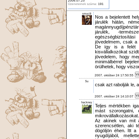
2006.07.25
Üzeneteinek száma:
191
smucili
Nos a bejelentett he
járulék hátán, néme
magánnyugdíjpénztári
járulék, -termész
egészségbiztosítás
jövedelmem, csak a 
De így is a felét
kisvállalkozókat szí
jövedelem, hogy megé
minimálbérrel bejele
örülhetek, hogy visz
Vá
2007. október 24 17:50:55
Su
csak azt rabolják le, 
Vá
2007. október 24 14:10:07
hackney
Teljes mértékben i
mást szorongatni, c
mikrovállalkozásokat.
Az akinek van mit a
szerencsétlen, aki 
dögöljön éhen. Itt a
nyugdíjából, melle