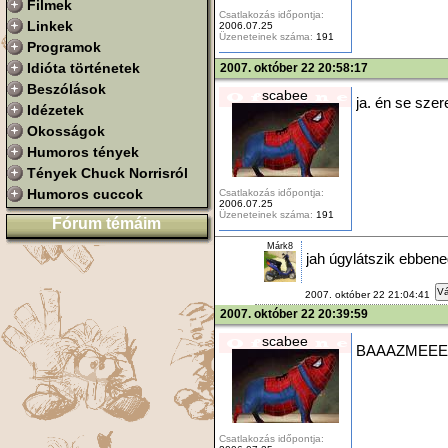
Filmek
Csatlakozás időpontja:
Linkek
2006.07.25
Üzeneteinek száma:
191
Programok
Idióta történetek
2007. október 22 20:58:17
Beszólások
scabee
ja. én se sze
Idézetek
Okosságok
Humoros tények
Tények Chuck Norrisról
Humoros cuccok
Csatlakozás időpontja:
2006.07.25
Üzeneteinek száma:
191
Fórum témáim
Márk8
jah úgylátszik ebben
Vá
2007. október 22 21:04:41
2007. október 22 20:39:59
scabee
BAAAZMEEEE
Csatlakozás időpontja: