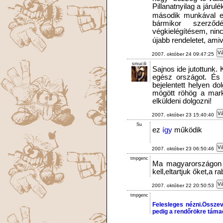
Pillanatnyilag a járu
második munkával el
bármikor szerződ
végkielégítésem, nin
újabb rendeletet, am
Vá
2007. október 24 09:47:25
smucili
Sajnos ide jutottunk. 
egész országot. És 
bejelentett helyen d
mögött röhög a mark
elküldeni dolgozni!
Vá
2007. október 23 15:40:40
Su
ez
így
működik
Vá
2007. október 23 06:50:46
tmpgenc
Ma magyarországon 
kell,eltartjuk őket,a 
Vá
2007. október 22 20:50:53
tmpgenc
Felesleges nézni.Összev
pedig a rendőrökre táma