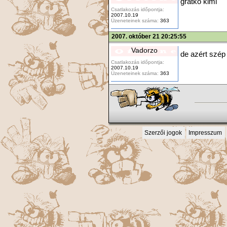
gratko kimi
Csatlakozás időpontja:
2007.10.19
Üzeneteinek száma:
363
2007. október 21 20:25:55
Vadorzo
de azért szép 
Csatlakozás időpontja:
2007.10.19
Üzeneteinek száma:
363
Szerzői jogok
Impresszum