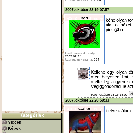
Üzeneteinek száma:
10661
2007. október 23 19:07:57
nerr
kéne olyan tö
alat a nöket(
pics@ba
Csatlakozás időpontja:
2007.07.22
Üzeneteinek száma:
554
Harimata
Kellene egy olyan t
meg helyesen írni, 
mellesleg a gyerekek
Végiggondoltad Te azt 
Vá
2007. október 23 19:18:55
2007. október 22 20:58:33
scabee
illetve utálom.
Kategóriák
Viccek
Képek