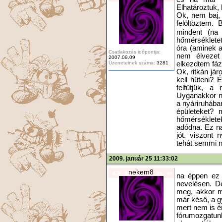
Elhatároztuk,
Ok, nem baj, 
felöltöztem.
mindent (na
hőmérséklete
óra (aminek a
Csatlakozás időpontja:
nem élvezet
2007.09.09
Üzeneteinek száma:
3281
elkezdtem fáz
Ok, ritkán já
kell hűteni?
felfűtjük, a
Uyganakkor n
a nyáriruhában
épületeket?
hőmérséklete
adódna. Ez n
jót. viszont 
tehát semmi n
2009. január 25 11:33:02
nekem8
na éppen ez
nevelésen. D
meg, akkor mi
már késő, a g
mert nem is ér
fórumozgatun