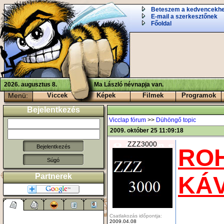
Beteszem a kedvencekh
E-mail a szerkesztőnek
Főoldal
2026. augusztus 8.
Ma László névnapja van.
Menü:
Viccek
Képek
Filmek
Programok
Bejelentkezés
Vicclap fórum
>>
Dühöngő topic
2009. október 25 11:09:18
ZZZ3000
RO
Súgó
KÁ
Partnerek
Csatlakozás időpontja:
2009.04.08