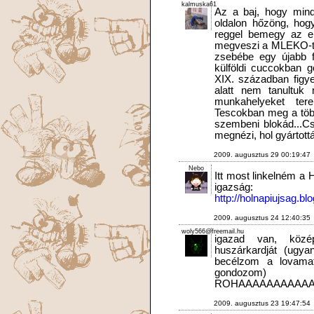
kalmuska61
Az a baj, hogy mind
oldalon hőzöng, hog
reggel bemegy az el
megveszi a MLEKO-t.
zsebébe egy újabb f
külföldi cuccokban g
XIX. században figye
alatt nem tanultuk
munkahelyeket ter
Tescokban meg a töb
szembeni blokád...C
megnézi, hol gyártott
2009. augusztus 29 00:19:47
Nebo
Itt most linkelném a
igazság:
http://holnapiujsag.b
2009. augusztus 24 12:40:35
woly566@freemail.hu
igazad van, közé
huszárkardját (ugya
becélzom a lovama
gon
ROHAAAAAAAAAAAA
2009. augusztus 23 19:47:54