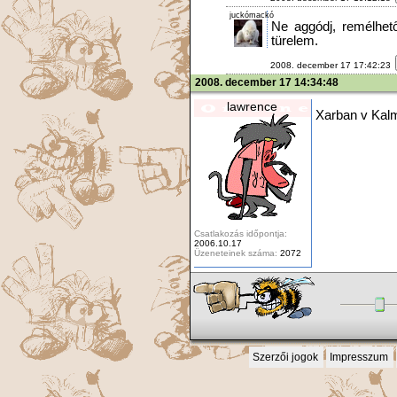
juckómackó
Ne aggódj, remélhető
türelem.
2008. december 17 17:42:23
2008. december 17 14:34:48
lawrence
Xarban v Kalm
Csatlakozás időpontja:
2006.10.17
Üzeneteinek száma:
2072
Szerzői jogok
Impresszum