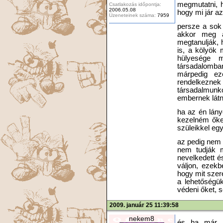
megmutatni, h
Csatlakozás időpontja:
2006.05.08
hogy mi jár az
Üzeneteinek száma:
7959
persze a sok 
akkor meg a
megtanulják, 
is, a kölyök
hülyesége 
társadalomba
márpedig e
rendelkeznek 
társadalmunk
embernek látn
ha az én lány
kezelném őke
szüleikkel eg
az pedig nem 
nem tudják m
nevelkedett é
váljon, ezekb
hogy mit szer
a lehetőségü
védeni őket, s
2009. január 25 11:39:58
nekem8
és ha már i