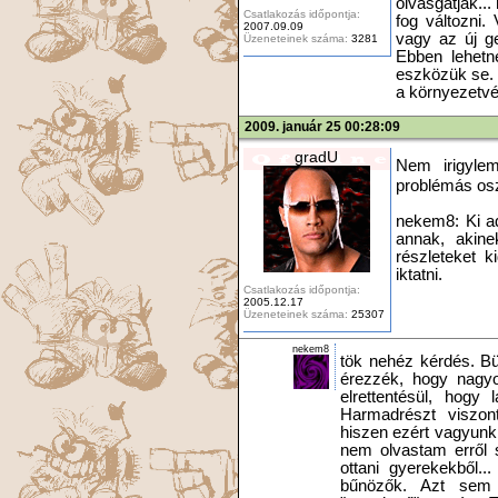
olvasgatják..
Csatlakozás időpontja:
fog változni.
2007.09.09
vagy az új ge
Üzeneteinek száma:
3281
Ebben lehetn
eszközük se. 
a környezetvé
2009. január 25 00:28:09
gradU
Nem irigylem
problémás osz
nekem8: Ki ad
annak, akine
részleteket k
iktatni.
Csatlakozás időpontja:
2005.12.17
Üzeneteinek száma:
25307
nekem8
tök nehéz kérdés. Bü
érezzék, hogy nagyo
elrettentésül, hog
Harmadrészt viszont
hiszen ezért vagyunk 
nem olvastam erről 
ottani gyerekekből.
bűnözők. Azt sem 