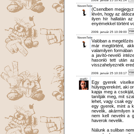
2009. január 25 10:42:24
NevemTeve
(Csendben megjegyze
lévén, hogy az áldoz
ilyen hír hallatán a
enyémekkel történt v
Vál
2009. január 25 10:39:00
NevemTeve
Valóban a megelőzés 
már megtörtént, akk
valamilyen formában 
a javító-nevelő int
hasonló tett után a
visszahelyeznék ered
Vál
2009. január 25 10:33:17
gradU
Egy gyerek viselke
hülyegyerekért, aki 
kapja meg a csokiját
tanítják meg, mit sz
lehet, vagy csak egy 
egy gyerek, mint a k
nevelik, akármilyen 
nem kell nevelni a 
haverok nevelik.
Nálunk a suliban nem 