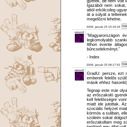
gyerek, de nem volt v
Igazából nem sokat,
attól erkölcsileg ugy
át a súlyát a tettein
megelőzni lehetne.
Vál
2009. január 25 10:19:19
nekem8
"Magyarországon év
legkomolyabb szank
Itthon évente átlag
bűncselekményt."
- Index
Vál
2009. január 25 08:17:52
nekem8
GradU: persze, ezt n
emberek felelős szülők
másik ehhez hasonló)
Tegnap este már olya
az erőszakoló gyerek
kell felelősségre von
miatt ide jutottak. 
szociális helyzet miat
körmös a suliban, ell
szüleim sokat dolgoz
erőszakoltam meg soh
tanítónő egy állat vol