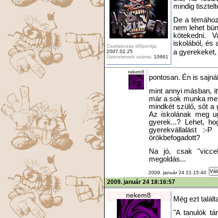
mindig tisztelt
De a témához 
nem lehet bün
kötekedni. V
iskolából, és
Csatlakozás időpontja:
a gyerekeket, 
2007.02.25
Üzeneteinek száma:
10661
nekem8
pontosan. Én is sajná
mint annyi másban, it
már a sok munka mell
mindkét szülő, sőt a 
Az iskolának meg ug
gyerek...? Lehet, h
gyerekvállalást :-
örökbefogadott?
Na jó, csak "vicce
megoldás...
Vál
2009. január 24 21:15:40
2009. január 24 18:16:57
nekem8
Még ezt talál
"A tanulók t