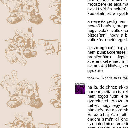
módszereket alkalmazn
az aki vét és bekerül
kóstoltatni az árnyolda
a nevelés pedig nem f
nevelő hatású, megm
hogy valaki változzo
biztosítani, hogy a 
változás lehetősége l
a szmogriadót hagyju
nem bűnbakkeresés m
problémákra figy
szerencsétlennel, min
az autók kitiltása, 
gyökere.
Vál
2009. január 25 21:49:18
nekem8
na ja, de ehhez akko
hanem javítania is kel
nem fogod tudni elre
gyerekeket erőszako
Lehet, hogy egy dar
büntetés, de a szeml
És ez a baj. Az elret
engem simán el lehet
szerinted nincs vele