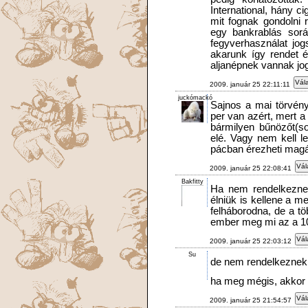
International, hány ci
mit fognak gondolni 
egy bankrablás sorá
fegyverhasználat jo
akarunk így rendet é
aljanépnek vannak jog
Vála
2009. január 25 22:11:11
juckómackó
Sajnos a mai törvén
per van azért, mert a
bármilyen bűnözőt(so
elé. Vagy nem kell le
pácban érezheti magá
Vál
2009. január 25 22:08:41
Bakfitty
Ha nem rendelkezne
élniük is kellene a 
felháborodna, de a tö
ember meg mi az a 10 
Vál
2009. január 25 22:03:12
Su
de nem rendelkeznek
ha meg mégis, akkor 
Vál
2009. január 25 21:54:57