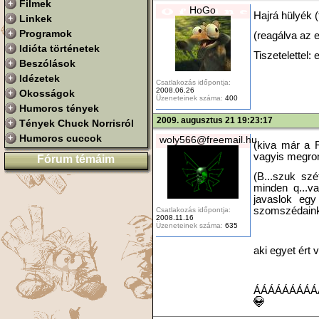
Filmek
HoGo
Hajrá hülyék (
Linkek
Programok
(reagálva az 
Idióta történetek
Tiszetelettel:
Beszólások
Idézetek
Csatlakozás időpontja:
2008.06.26
Okosságok
Üzeneteinek száma:
400
Humoros tények
2009. augusztus 21 19:23:17
Tények Chuck Norrisról
Humoros cuccok
woly566@freemail.hu
(kiva már a F
vagyis megrom
Fórum témáim
(B...szuk szé
minden q...va
javaslok egy
szomszédainkk
Csatlakozás időpontja:
2008.11.16
Üzeneteinek száma:
635
aki egyet ért
ÁÁÁÁÁÁÁÁÁ