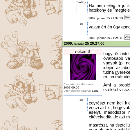
Bakfitty
Ha nem elég a jó s
hatékony és "megfele
Vál
2009. január 25 21:37:29
Su
valamiért én úgy gon
Vál
2009. január 25 21:25:11
2009. január 25 20:27:00
nekem8
hogy őszinte
óvatosabb va
vagyok (pl. n
idején az abo
tudna gyereket
rá, ha már vi
Csatlakozás időpontja:
Ami a problé
2007.09.09
ezekkel vissza 
Üzeneteinek száma:
3281
Su
egyrészt nem kell ki
veszi azt is, hogy va
esélyt, másodszor m
eltévelyedik, de azt 
másrészt, ha tiszteljü
nem akarjuk a halálbü