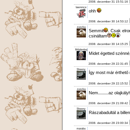
2008. december 31 15:51:16
lawrence
ohh
2008. december 30 14:53:12
zuszka
Semmit
. Csak elr
csináltam
2008. december 30 14:15:25
Méjdenboj
Midet égetted szénné
2008. december 29 22:31:45
Sheeny
Így most már érthető
2008. december 29 22:15:52
zuszka
Nem.........az olajkályh
2008. december 29 21:09:42
Sheeny
Rászabadultál a bille
2008. december 28 23:00:34
marabu