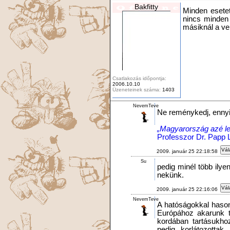
Bakfitty
Minden esetet
nincs minden
másiknál a ve
Csatlakozás időpontja:
2006.10.10
Üzeneteinek száma:
1403
NevemTeve
Ne reménykedj, enny
„Magyarország azé les
Professzor Dr. Papp 
Vál
2009. január 25 22:18:58
Su
pedig minél több ilyen
nekünk.
Vál
2009. január 25 22:16:06
NevemTeve
A hatóságokkal hasonl
Európához akarunk t
kordában tartásukhoz
pedig korlátozottak