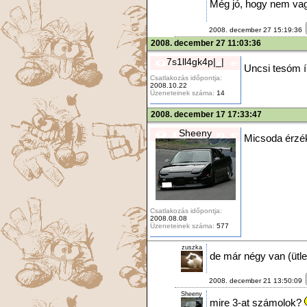
Még jó, hogy nem vagy
2008. december 27 15:19:36
2008. december 27 11:03:36
7s1ll4gk4p|_|
Uncsi tesóm í
Csatlakozás időpontja:
2008.10.22
Üzeneteinek száma:
14
2008. december 17 17:33:47
Sheeny
Micsoda érzék
Csatlakozás időpontja:
2008.08.08
Üzeneteinek száma:
577
zuszka
de már négy van (ütle
2008. december 21 13:50:09
Sheeny
mire 3-at számolok?