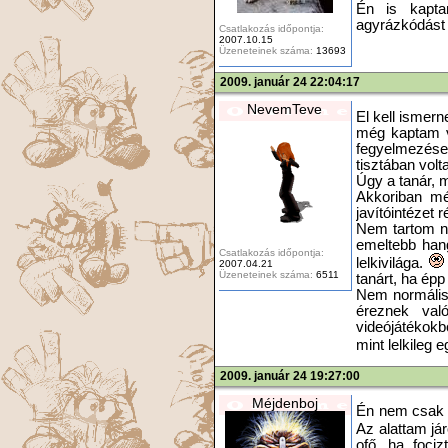
Én is kapta
agyrázkódást k
Csatlakozás időpontja:
2007.10.15
Üzeneteinek száma:
13693
2009. január 24 22:04:17
NevemTeve
El kell ismer
még kaptam vo
fegyelmezése 
tisztában vol
Úgy a tanár, 
Akkoriban még
javítóintézet 
Nem tartom n
emeltebb han
Csatlakozás időpontja:
lelkivilága.
2007.04.21
Üzeneteinek száma:
6511
tanárt, ha épp
Nem normális 
éreznek val
videójátékokb
mint lelkileg 
2009. január 24 19:27:00
Méjdenboj
Én nem csak a 
Az alattam já
ofő, ha foci