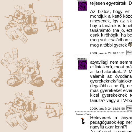
teljesen egyetértek. 
Az biztos, hogy ez
mondjuk a kettő közö
nincsenek, így az isk
hoy a tanárok is tehe
tanáraimtól (na jó, 
csak kiröhögik, ha be
meg sok családban szi
meg a többi gyerek
Vál
2009. január 24 18:13:21
nekem8
atyavilág! nem semm
el fiatalkorú, most má
a korhatárokat...? 
valamit az óvodána
gyerekeknek/fiatal
(legalább a ne ölj, ne
más gyerekeket elveit
kicsi gyerekeknek t
tanulta? vagy a TV-b
Vál
2009. január 24 18:08:58
NevemTeve
Hétévesek a lánya
pedagógusok épp nem 
nagyfiú akar lenni?!
A szüleiket, a pedag