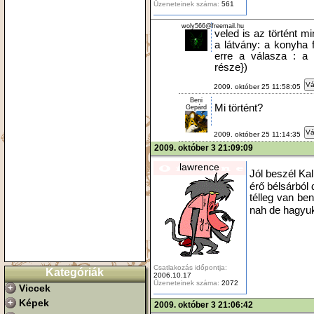
Üzeneteinek száma:
561
woly566@freemail.hu
veled is az történt 
a látvány: a konyha 
erre a válasza : a
része})
Vá
2009. október 25 11:58:05
Beni
Mi történt?
Gepárd
Vá
2009. október 25 11:14:35
2009. október 3 21:09:09
lawrence
Jól beszél Kal
érő bélsárbó
télleg van b
nah de hagyuk 
Csatlakozás időpontja:
Kategóriák
2006.10.17
Üzeneteinek száma:
2072
Viccek
Képek
2009. október 3 21:06:42