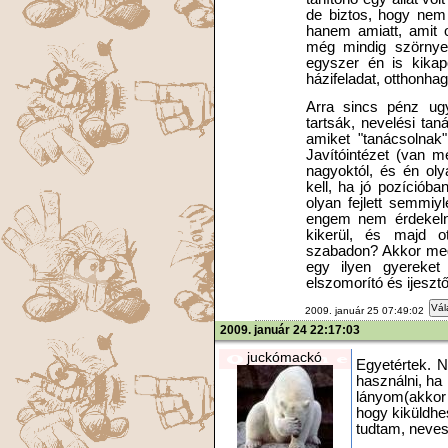
de biztos, hogy nem 
hanem amiatt, amit o
még mindig szörnye
egyszer én is kikapo
házifeladat, otthonha
Arra sincs pénz ug
tartsák, nevelési tan
amiket "tanácsolnak
Javítóintézet (van m
nagyoktól, és én ol
kell, ha jó pozíció
olyan fejlett semmiy
engem nem érdekelne
kikerül, és majd o
szabadon? Akkor meg 
egy ilyen gyereket
elszomorító és ijesztő
Vál
2009. január 25 07:49:02
2009. január 24 22:17:03
juckómackó
Egyetértek. N
használni, ha
lányom(akkor
hogy kiküldhe
tudtam, neves