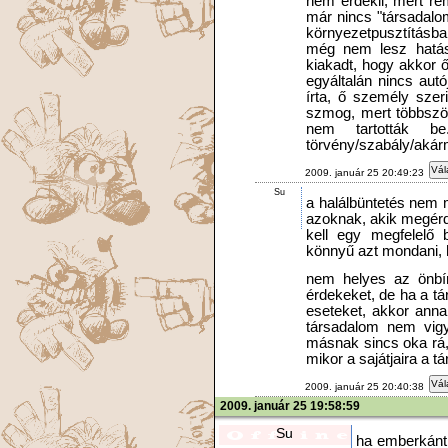
nem érdekli, mert re
már nincs "társadalo
környezetpusztításba
még nem lesz hatás
kiakadt, hogy akkor 
egyáltalán nincs aut
írta, ő személy szer
szmog, mert többször
nem tartották 
törvény/szabály/akármi
Vál
2009. január 25 20:49:23
Su
a halálbüntetés nem 
azoknak, akik megérd
kell egy megfelelő b
könnyű azt mondani, 
nem helyes az önbír
érdekeket, de ha a t
eseteket, akkor anna
társadalom nem vigy
másnak sincs oka rá,
mikor a sajátjaira a t
Vál
2009. január 25 20:40:38
2009. január 25 19:58:59
Su
ha emberkánt 