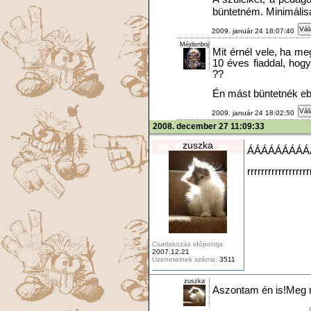
büntetném. Minimális
Vál
2009. január 24 18:07:40
Méjdenboj
Mit érnél vele, ha m
10 éves fiaddal, hog
??
Én mást büntetnék eb
Vál
2009. január 24 18:02:50
2008. december 27 11:09:33
zuszka
ÁÁÁÁÁÁÁÁ
rrrrrrrrrrrrrrrrrrr
Csatlakozás időpontja:
2007.12.21
Üzeneteinek száma:
3511
zuszka
Aszontam én is!Meg 