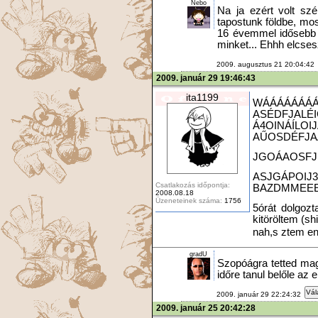
Nebo
Na ja ezért volt szé
tapostunk földbe, mos
16 évemmel idősebb v
minket... Ehhh elcsesz
2009. augusztus 21 20:04:42
2009. január 29 19:46:43
ita1199
WÁÁÁÁÁÁÁÁ
ASÉDFJALÉI
Á4OINÁÍLOI
AŰOSDÉFJ
JGOÁAOSFJ
ASJGÁPOIJ3
Csatlakozás időpontja:
BAZDMMEE
2008.08.18
Üzeneteinek száma:
1756
5órát dolgozt
kitöröltem (shi
nah,s ztem en
gradU
Szopóágra tetted m
időre tanul belőle az 
Vál
2009. január 29 22:24:32
2009. január 25 20:42:28