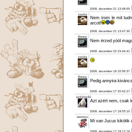
2008. december 21 13:48:00
zuszka
Nem írom le mit tudn
arcot!
2008. december 21 13:47:30
Sheeny
Nem érzed yóól mag
2008. december 20 23:44:41
zuszka
2008. december 19 10:56:37
Sheeny
Pedig annyira kiváncs
2008. december 17 20:42:27
juckómackó
Azt azért nem, csak l
2008. december 17 19:55:10
lawrence
Mi van Jucus kikötik 
2008. december 17 19:12:18