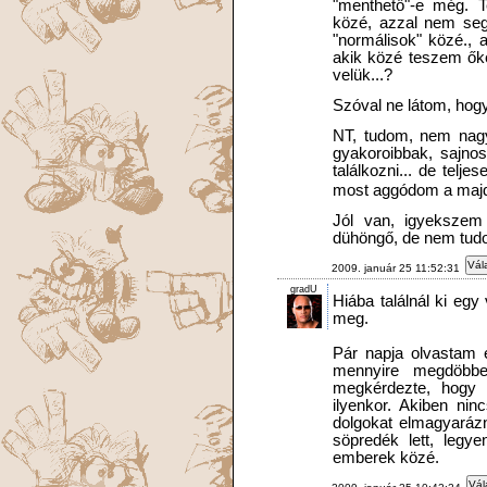
"menthető"-e még. 
közé, azzal nem seg
"normálisok" közé., 
akik közé teszem ők
velük...?
Szóval ne látom, hogy 
NT, tudom, nem nagy
gyakoroibbak, sajnos
találkozni... de tel
most aggódom a majd
Jól van, igyekszem
dühöngő, de nem tudok 
Vál
2009. január 25 11:52:31
gradU
Hiába találnál ki eg
meg.
Pár napja olvastam e
mennyire megdöbbe
megkérdezte, hogy 
ilyenkor. Akiben ni
dolgokat elmagyaráz
söpredék lett, legye
emberek közé.
Vál