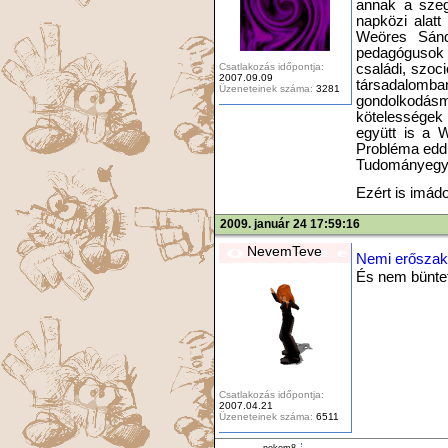
annak a szeg
napközi alatt
Weöres Sánd
pedagógusok h
Csatlakozás időpontja:
családi, szoci
2007.09.09
társadalomba
Üzeneteinek száma:
3281
gondolkodás
kötelességek
együtt is a W
Probléma eddi
Tudományegye
Ezért is imádo
2009. január 24 17:59:16
NevemTeve
Nemi erőszak
És nem bünte
Csatlakozás időpontja:
2007.04.21
Üzeneteinek száma:
6511
nekem8