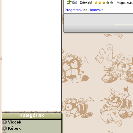
Értékeld!
Megosztás
Programok
>>
Halacska
Kategóriák
Viccek
Képek