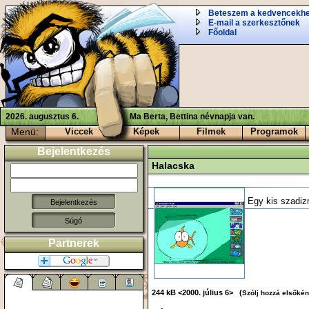
Beteszem a kedvencekh
E-mail a szerkesztőnek
Főoldal
2026. augusztus 6.
Ma Berta, Bettina névnapja van.
Menü:
Viccek
Képek
Filmek
Programok
Bejelentkezés
Halacska
Egy kis szadi
Súgó
Partnerek
244 kB <2000. július 6> (
Szólj hozzá elsőkén