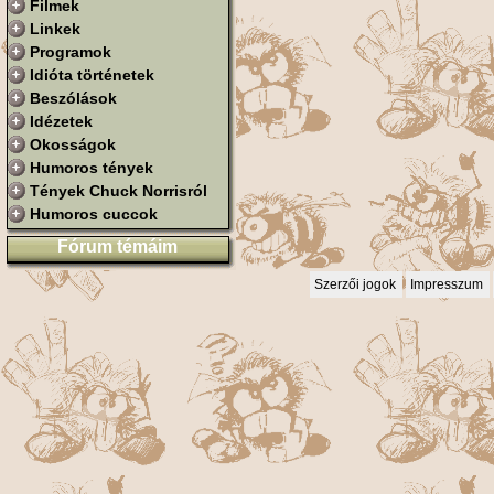
Filmek
Linkek
Programok
Idióta történetek
Beszólások
Idézetek
Okosságok
Humoros tények
Tények Chuck Norrisról
Humoros cuccok
Fórum témáim
Szerzői jogok
Impresszum