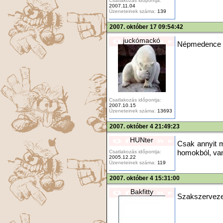
Csatlakozás időpontja:
2007.11.04
Üzeneteinek száma:
139
2007. október 17 09:54:42
juckómackó
Népmedence
Csatlakozás időpontja:
2007.10.15
Üzeneteinek száma:
13693
2007. október 4 21:49:23
HUNter
Csak annyit m
Csatlakozás időpontja:
homokból, va
2005.12.22
Üzeneteinek száma:
119
2007. október 4 15:31:00
Bakfitty
Szakszerveze