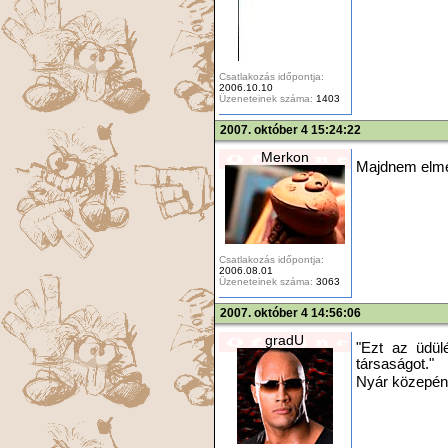
Csatlakozás időpontja:
2006.10.10
Üzeneteinek száma:
1403
2007. október 4 15:24:22
Merkon
Majdnem elmeg
Csatlakozás időpontja:
2006.08.01
Üzeneteinek száma:
3063
2007. október 4 14:56:06
gradU
"Ezt az üdülé
társaságot."
Nyár közepén 