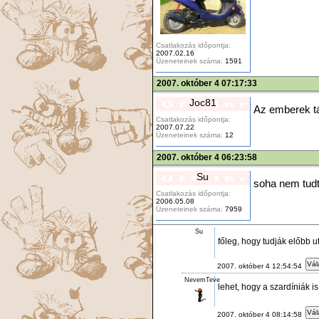
Csatlakozás időpontja:
2007.02.16
Üzeneteinek száma:
1591
2007. október 4 07:17:33
Joc81
Az emberek tár
Csatlakozás időpontja:
2007.07.22
Üzeneteinek száma:
12
2007. október 4 06:23:58
Su
soha nem tudt
Csatlakozás időpontja:
2006.05.08
Üzeneteinek száma:
7959
Su
főleg, hogy tudják előbb 
Vál
2007. október 4 12:54:54
NevemTeve
lehet, hogy a szardíniák i
Vál
2007. október 4 08:14:58