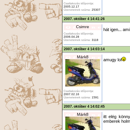
Csatlakozás időpontja:
2005.12.17
Üzeneteinek száma:
25307
2007. október 4 14:41:26
Csimre
hát igen... am
Csatlakozás időpontja:
2006.04.28
Üzeneteinek száma:
3118
2007. október 4 14:03:14
Márk8
amugy lol
Csatlakozás időpontja:
2007.02.16
Üzeneteinek száma:
1591
2007. október 4 14:02:45
Márk8
itt elég kön
emberek holmi