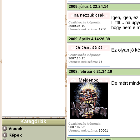
2009. július 1 22:24:14
na nézzük csak
Igen, igen, e
Íiiitttt... na 
Csatlakozás időpontja:
2009.06.10
hogy nem e me
Üzeneteinek száma:
1250
2009. április 4 14:26:38
OoOcicaOoO
Ez olyan jó ké
Csatlakozás időpontja:
2007.10.15
Üzeneteinek száma:
36
2008. február 6 21:34:19
Méjdenboj
De mért mind
Kategóriák
Csatlakozás időpontja:
2007.02.25
Viccek
Üzeneteinek száma:
10661
Képek