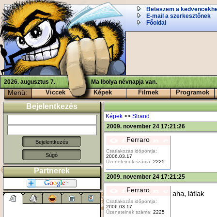
Beteszem a kedvencekh
E-mail a szerkesztőnek
Főoldal
2026. augusztus 7.
Ma Ibolya névnapja van.
Menü:
Viccek
Képek
Filmek
Programok
Bejelentkezés
Képek
>>
Strand
2009. november 24 17:21:26
Ferraro
Csatlakozás időpontja:
Súgó
2006.03.17
Üzeneteinek száma:
2225
Partnerek
2009. november 24 17:21:25
Ferraro
aha, látlak
Csatlakozás időpontja:
2006.03.17
Üzeneteinek száma:
2225