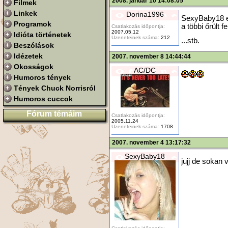
2008. január 10 14:08:05
Filmek
Linkek
Dorina1996
SexyBaby18 eg
Programok
a többi őrült f
Csatlakozás időpontja:
2007.05.12
Idióta történetek
Üzeneteinek száma:
212
...stb.
Beszólások
Idézetek
2007. november 8 14:44:44
Okosságok
AC/DC
Humoros tények
Tények Chuck Norrisról
Humoros cuccok
Fórum témáim
Csatlakozás időpontja:
2005.11.24
Üzeneteinek száma:
1708
2007. november 4 13:17:32
SexyBaby18
jujj de sokan