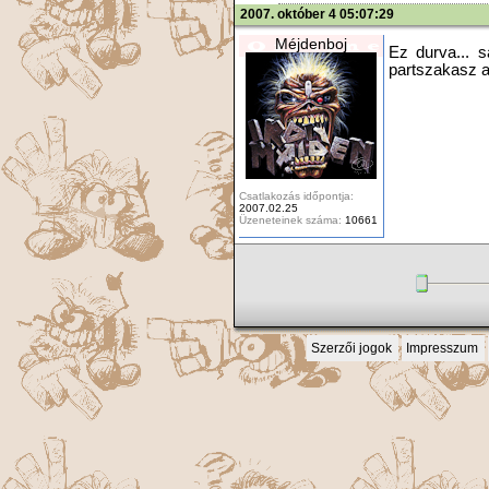
2007. október 4 05:07:29
Méjdenboj
Ez durva... s
partszakasz a 
Csatlakozás időpontja:
2007.02.25
Üzeneteinek száma:
10661
Szerzői jogok
Impresszum