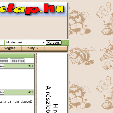
Vegyes
Kütyük
endben
Téma leírás
#14
zása
#13
zása
 sajna ez nem alapvető