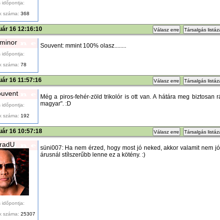
 időpontja:
k száma:
368
uár 16 12:16:10
Válasz erre
Társalgás listá
iminor
Souvent: mmint 100% olasz........
 időpontja:
k száma:
78
uár 16 11:57:16
Válasz erre
Társalgás listá
uvent
Még a piros-fehér-zöld trikolór is ott van. A hátára meg biztosan
magyar". :D
 időpontja:
k száma:
192
uár 16 10:57:18
Válasz erre
Társalgás listá
radU
süni007: Ha nem érzed, hogy most jó neked, akkor valamit nem jól 
árusnál stílszerűbb lenne ez a kötény. :)
 időpontja:
k száma:
25307