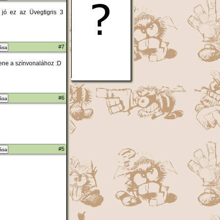
 jó ez az Üvegtigris 3
#7
zása
llene a színvonalához :D
#6
zása
#5
zása