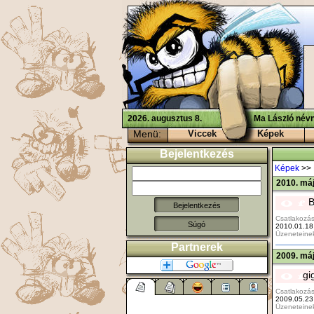
2026. augusztus 8.
Ma László névn
Menü:
Viccek
Képek
Bejelentkezés
Képek
>>
2010. máj
B
Csatlakozás
Súgó
2010.01.18
Üzeneteine
Partnerek
2009. máj
gi
Csatlakozás
2009.05.23
Üzeneteine