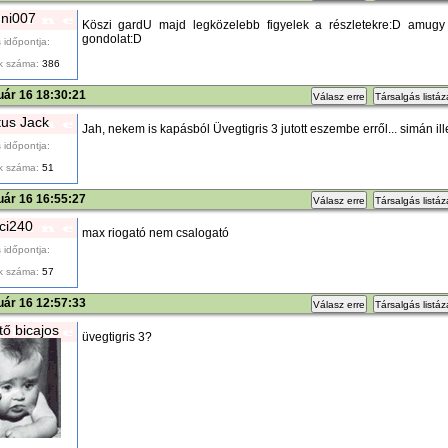
ni007
Köszi gardU majd legközelebb figyelek a részletekre:D amugy
gondolat:D
 időpontja:
k száma:
386
uár 16 18:30:21
Válasz erre
Társalgás listá
us Jack
Jah, nekem is kapásból Üvegtigris 3 jutott eszembe erről... simán i
 időpontja:
k száma:
51
uár 16 16:55:27
Válasz erre
Társalgás listá
aci240
max riogató nem csalogató
 időpontja:
k száma:
57
uár 16 12:57:33
Válasz erre
Társalgás listá
tő bicajos
üvegtigris 3?