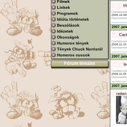
Filmek
sü
Linkek
Csatlakozás
Programok
2006.10.09
Üzeneteine
Idióta történetek
Beszólások
2007. jan
Idézetek
Cact
Okosságok
Csatlakozás
Humoros tények
2006.11.15
Üzeneteine
Tények Chuck Norrisról
Humoros cuccok
2007. jan
Fórum témáim
l
Csatlakozás
2006.11.05
Üzeneteine
2007. jan
retten