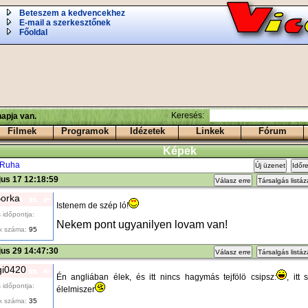
Beteszem a kedvencekhez
E-mail a szerkesztőnek
Főoldal
Keresés:
apja van.
Filmek
Programok
Idézetek
Linkek
Fórum
Képek
Ruha
Új üzenet
Időr
us 17 12:18:59
Válasz erre
Társalgás listá
orka
Istenem de szép ló!
 időpontja:
Nekem pont ugyanilyen lovam van!
k száma:
95
us 29 14:47:30
Válasz erre
Társalgás listá
gi0420
Én angliában élek, és itt nincs hagymás tejfölö csipsz:
, itt
 időpontja:
élelmiszer
k száma:
35