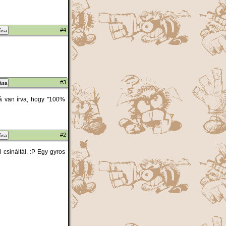
#4
zása
#3
zása
 rá van írva, hogy "100%
#2
zása
csináltál. :P Egy gyros