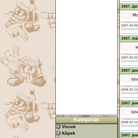
2007. ápr
Mo
Csatlakozás
2007.04.06
Üzeneteine
2007. már
a
Csatlakozás
2007.03.02
Üzeneteine
2007. jan
szu
Csatlakozás
2006.02.13
Üzeneteine
2007. jan
szu
Csatlakozás
Kategóriák
2006.02.13
Üzeneteine
Viccek
Képek
2007. jan