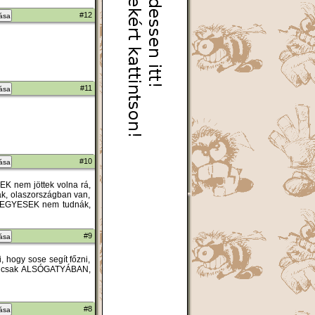
#12
zása
#11
zása
#10
zása
SEK nem jöttek volna rá,
k, olaszországban van,
ha EGYESEK nem tudnák,
#9
zása
, hogy sose segít főzni,
ott csak ALSÓGATYÁBAN,
#8
zása