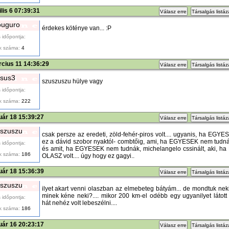
ilis 6 07:39:31
Válasz erre
Társalgás listá
uguro
érdekes köténye van... :P
 időpontja:
k száma:
4
cius 11 14:36:29
Válasz erre
Társalgás listá
sus3
szuszuszu hülye vagy
 időpontja:
k száma:
222
uár 18 15:39:27
Válasz erre
Társalgás listá
szuszu
csak persze az eredeti, zöld-fehér-piros volt.... ugyanis, ha EGYE
ez a dávid szobor nyaktól- combtőig, ami, ha EGYESEK nem tudná
 időpontja:
és amit, ha EGYESEK nem tudnák, michelangelo cssinált, aki, 
k száma:
186
OLASZ volt.... úgy hogy ez gagyi..
uár 18 15:36:39
Válasz erre
Társalgás listá
szuszu
ilyet akart venni olaszban az elmebeteg bátyám... de mondtuk neki
minek kéne neki?.... mikor 200 km-el odébb egy ugyanilyet lát
 időpontja:
hát nehéz volt lebeszélni....
k száma:
186
uár 16 20:23:17
Válasz erre
Társalgás listá