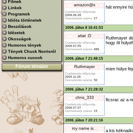
Filmek
amazon@s
hát ennyire h
Linkek
Csatlakozás időpontja:
Programok
2006.06.28
Üzeneteinek száma:
27
Idióta történetek
Beszólások
2006. július 8 16:41:53
Idézetek
atiat :D
Ruthmayer de 
Okosságok
hogy ítt hüly
Csatlakozás időpontja:
Humoros tények
2006.07.05
Üzeneteinek száma:
496
Tények Chuck Norrisról
Humoros cuccok
2006. július 7 21:48:15
Fórum témáim
Ruthmayer
mien hülye fej
Csatlakozás időpontja:
2005.11.05
Üzeneteinek száma:
50
2006. július 7 21:28:32
chris_333
ftcsrac az a n
Csatlakozás időpontja:
2006.07.07
Üzeneteinek száma:
15
2006. július 7 20:21:16
my name is...
a kis kéknadr