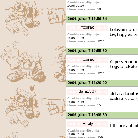
Csatlakozás időpontja:
2006.03.20
Üzeneteinek száma:
20
2006. július 7 19:56:34
ftcsrac
Lelövöm a sz
be, hogy az a 
Csatlakozás időpontja:
2005.08.29
Üzeneteinek száma:
12148
2006. július 7 19:55:52
ftcsrac
A perverzióm
hogy a fekete
Csatlakozás időpontja:
2005.08.29
Üzeneteinek száma:
12148
2006. július 7 18:20:02
dani1987
akkaratlanul
dadusok ..... 
Csatlakozás időpontja:
2006.06.19
Üzeneteinek száma:
55
2006. július 7 18:08:59
Fitaly
Pff... inkább 
Csatlakozás időpontja:
2006.06.28
Üzeneteinek száma:
156