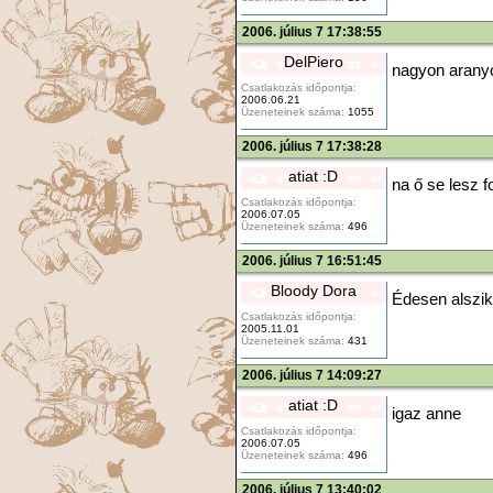
2006. július 7 17:38:55
DelPiero
nagyon arany
Csatlakozás időpontja:
2006.06.21
Üzeneteinek száma:
1055
2006. július 7 17:38:28
atiat :D
na ő se lesz f
Csatlakozás időpontja:
2006.07.05
Üzeneteinek száma:
496
2006. július 7 16:51:45
Bloody Dora
Édesen alszik
Csatlakozás időpontja:
2005.11.01
Üzeneteinek száma:
431
2006. július 7 14:09:27
atiat :D
igaz anne
Csatlakozás időpontja:
2006.07.05
Üzeneteinek száma:
496
2006. július 7 13:40:02