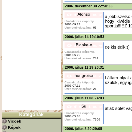
2006. december 30 22:50:33
Alonso
a jobb szélső cs
hogy kivédje 
Csatlakozás időpontja:
2006.09.23
sportja!!!EZ 
Üzeneteinek száma:
63
2006. július 14 19:10:53
Bianka-n
de kis édik:))
Csatlakozás időpontja:
2006.05.22
Üzeneteinek száma:
281
2006. július 11 19:20:31
hongroise
Láttam olyat 
szülők, egy ig
Csatlakozás időpontja:
2006.07.11
Üzeneteinek száma:
21
2006. július 11 08:24:03
Su
atiat: sötét va
Csatlakozás időpontja:
Kategóriák
2006.05.08
Üzeneteinek száma:
7959
Viccek
Képek
2006. július 8 20:29:05