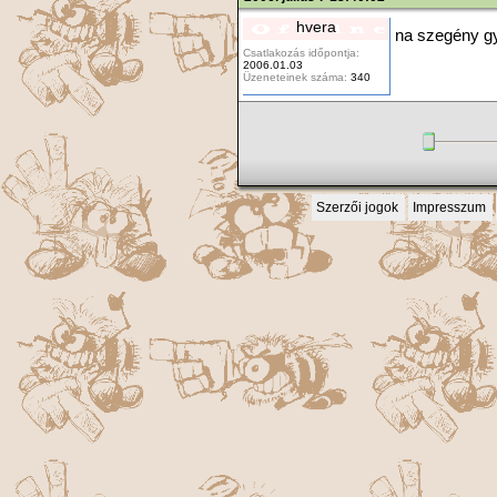
hvera
na szegény gye
Csatlakozás időpontja:
2006.01.03
Üzeneteinek száma:
340
Szerzői jogok
Impresszum