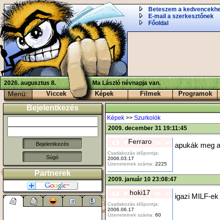
Beteszem a kedvencekh
E-mail a szerkesztőnek
Főoldal
2026. augusztus 8.
Ma László névnapja van.
Menü:
Viccek
Képek
Filmek
Programok
Bejelentkezés
Képek
>>
Szurkolók
2009. december 31 19:11:45
Ferraro
apukák meg a
Csatlakozás időpontja:
Súgó
2006.03.17
Üzeneteinek száma:
2225
Partnerek
2009. január 10 23:08:47
hoki17
igazi MILF-ek
Csatlakozás időpontja:
2006.06.17
Üzeneteinek száma:
60