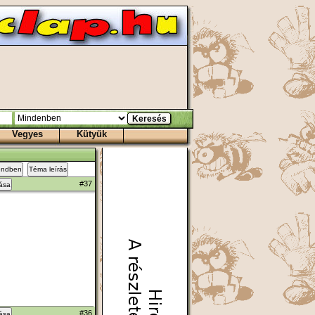
Vegyes
Kütyük
endben
Téma leírás
#37
zása
#36
zása