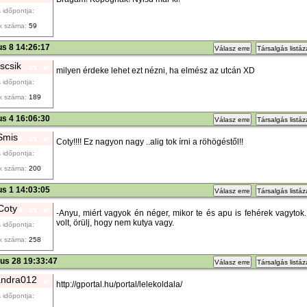
 időpontja:
k száma:
59
ius 8 14:26:17
Válasz erre
Társalgás listá
iscsik
milyen érdeke lehet ezt nézni, ha elmész az utcán XD
 időpontja:
k száma:
189
ius 4 16:06:30
Válasz erre
Társalgás listá
Smis
Coty!!!! Ez nagyon nagy ..alig tok írni a röhögéstől!!
 időpontja:
k száma:
200
ius 1 14:03:05
Válasz erre
Társalgás listá
Coty
-Anyu, miért vagyok én néger, mikor te és apu is fehérek vagytok.
volt, örülj, hogy nem kutya vagy.
 időpontja:
k száma:
258
ius 28 19:33:47
Válasz erre
Társalgás listá
andra012
http://gportal.hu/portal/lelekoldala/
 időpontja: