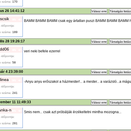
k száma:
170
ius 26 14:41:12
Válasz erre
Társalgás listá
iscsik
BAMM BAMM BAMM csak egy ártatlan puszi BAMM BAMM BAMM han
 időpontja:
k száma:
189
ilis 28 19:26:17
Válasz erre
Társalgás listá
dd06
veri neki befele ezerrel
 időpontja:
k száma:
58
uár 4 23:39:00
Válasz erre
Társalgás listá
linea
-Anyu anyu erőszakol a házmester!... a mester... a varázsló...a mágus....
 időpontja:
k száma:
241
vember 11 11:49:33
Válasz erre
Társalgás listá
anka-n
Smis nem... csak azt próbálják érzékeltetni mintha mozogna...
 időpontja:
k száma:
281