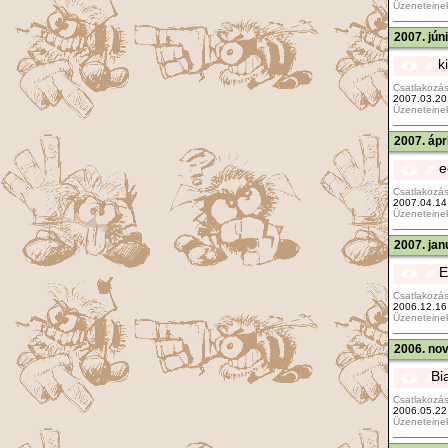
Üzeneteine
2007. jún
k
Csatlakozás
2007.03.20
Üzeneteine
2007. ápr
e
Csatlakozás
2007.04.14
Üzeneteine
2007. jan
E
Csatlakozás
2006.12.16
Üzeneteine
2006. no
Bi
Csatlakozás
2006.05.22
Üzeneteine