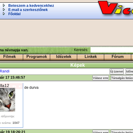
Beteszem a kedvencekhez
E-mail a szerkesztőnek
Főoldal
Keresés:
ina névnapja van.
Filmek
Programok
Idézetek
Linkek
Fórum
Képek
Randi
Új üzenet
Időr
uár 17 15:46:57
Válasz erre
Társalgás listá
illa12
de durva
 időpontja:
k száma:
1047
uár 19 18:26:21
Válasz erre
Társalgás listá