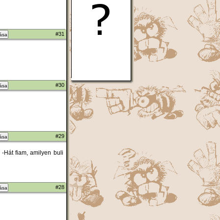
#31
zása
#30
zása
#29
zása
 -Hát fiam, amilyen buli
#28
zása