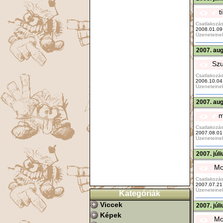
t
Csatlakozás
2008.01.09
Üzeneteine
2007. aug
Szu
Csatlakozás
2006.10.04
Üzeneteine
2007. aug
m
Csatlakozás
2007.08.01
Üzeneteine
2007. júl
Mo
Csatlakozás
2007.07.21
Üzeneteine
Kategóriák
Viccek
2007. júl
Képek
Mo