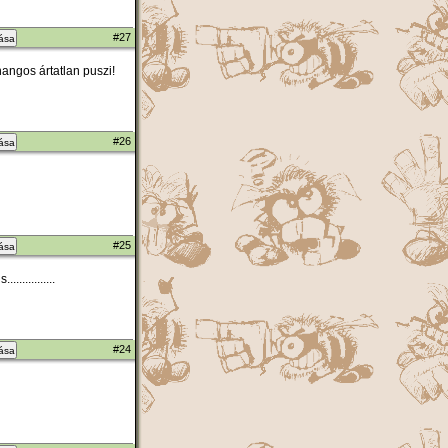
#27
zása
gos ártatlan puszi!
#26
zása
#25
zása
............
#24
zása