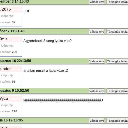
vember 3 14:15:43
Válasz erre
Társalgás listá
 2075
LOL
 időpontja:
k száma:
32
óber 7 11:21:48
Válasz erre
Társalgás listá
Smis
A gyereknek 3 seeg lyuka van?
 időpontja:
k száma:
200
usztus 16 22:13:56
Válasz erre
Társalgás listá
under
ártatlan puszit a lába közé :D
 időpontja:
k száma:
98
usztus 9 10:52:50
Válasz erre
Társalgás listá
Wyca
kiráááááááááááááááááááááááááááááááááááááJ
 időpontja:
k száma:
228
ius 16 19:16:05
Válasz erre
Társalgás listá
ciska