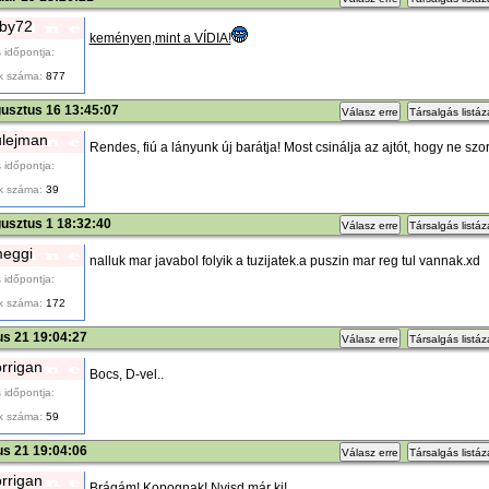
iby72
keményen,mint a VÍDIA!
 időpontja:
k száma:
877
usztus 16 13:45:07
Válasz erre
Társalgás listá
lejman
Rendes, fiú a lányunk új barátja! Most csinálja az ajtót, hogy ne szor
 időpontja:
k száma:
39
usztus 1 18:32:40
Válasz erre
Társalgás listá
eggi
nalluk mar javabol folyik a tuzijatek.a puszin mar reg tul vannak.xd
 időpontja:
k száma:
172
ius 21 19:04:27
Válasz erre
Társalgás listá
rrigan
Bocs, D-vel..
 időpontja:
k száma:
59
ius 21 19:04:06
Válasz erre
Társalgás listá
rrigan
Brágám! Kopognak! Nyisd már ki!