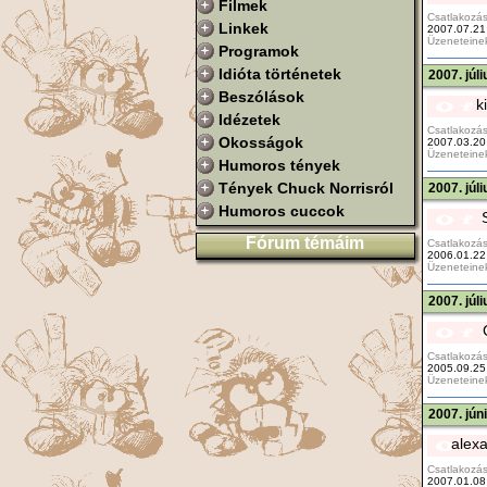
Filmek
Csatlakozás
Linkek
2007.07.21
Üzeneteine
Programok
Idióta történetek
2007. júl
Beszólások
k
Idézetek
Csatlakozás
Okosságok
2007.03.20
Üzeneteine
Humoros tények
Tények Chuck Norrisról
2007. júl
Humoros cuccok
Fórum témáim
Csatlakozás
2006.01.22
Üzeneteine
2007. júl
Csatlakozás
2005.09.25
Üzeneteine
2007. jún
alex
Csatlakozás
2007.01.08