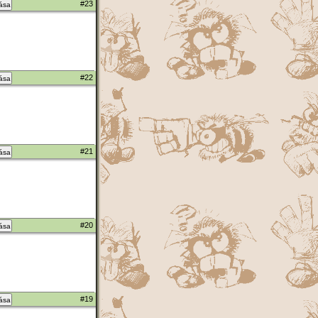
#23
zása
#22
zása
#21
zása
#20
zása
#19
zása