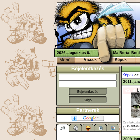
2026. augusztus 6.
Ma Berta, Bett
Menü:
Viccek
Képek
Bejelentkezés
Képek
>>
2011. jan
L
Súgó
Partnerek
Csatlakozás
2010.09.03
Üzeneteine
2008. jan