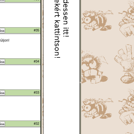
#35
zása
úljon!
#34
zása
#33
zása
#32
zása