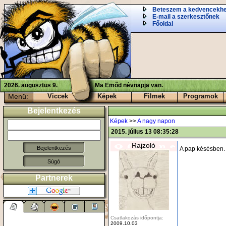
Beteszem a kedvencekh
E-mail a szerkesztőnek
Főoldal
2026. augusztus 9.
Ma Emőd névnapja van.
Menü:
Viccek
Képek
Filmek
Programok
Bejelentkezés
Képek
>>
A nagy napon
2015. július 13 08:35:28
Rajzoló
A pap késésben.
Súgó
Partnerek
Csatlakozás időpontja:
2009.10.03