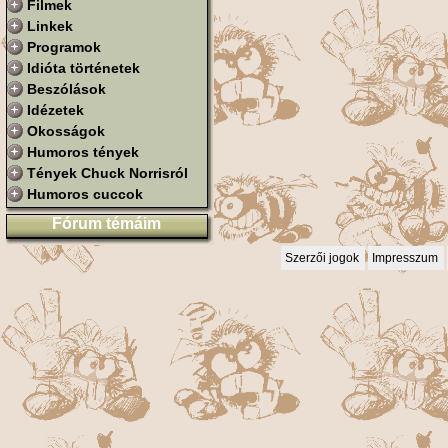
Filmek
Linkek
Programok
Idióta történetek
Beszólások
Idézetek
Okosságok
Humoros tények
Tények Chuck Norrisról
Humoros cuccok
Fórum témáim
Szerzői jogok
Impresszum