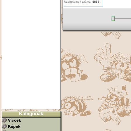
Üzeneteinek száma:
5867
Kategóriák
Viccek
Képek