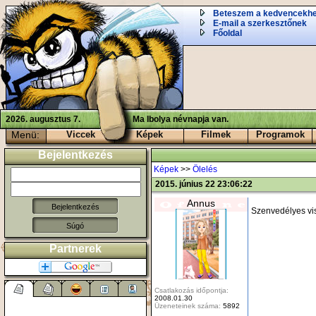
Beteszem a kedvencekh
E-mail a szerkesztőnek
Főoldal
2026. augusztus 7.
Ma Ibolya névnapja van.
Menü:
Viccek
Képek
Filmek
Programok
Bejelentkezés
Képek
>>
Ölelés
2015. június 22 23:06:22
Annus
Szenvedélyes vis
Súgó
Partnerek
Csatlakozás időpontja:
2008.01.30
Üzeneteinek száma:
5892