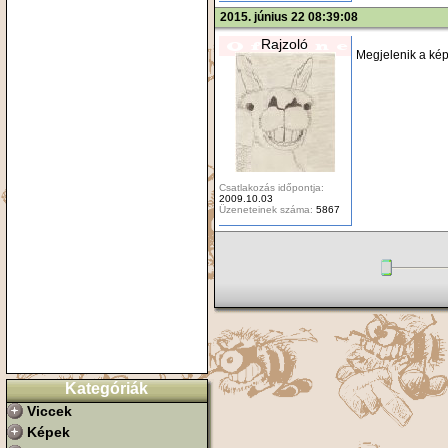
2015. június 22 08:39:08
Rajzoló
Megjelenik a kép
Csatlakozás időpontja:
2009.10.03
Üzeneteinek száma:
5867
Kategóriák
Viccek
Képek