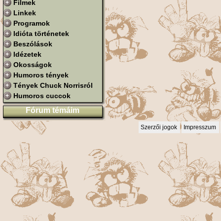
Filmek
Linkek
Programok
Idióta történetek
Beszólások
Idézetek
Okosságok
Humoros tények
Tények Chuck Norrisról
Humoros cuccok
Fórum témáim
Szerzői jogok
Impresszum