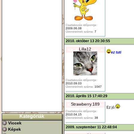
Csatlakozás időpontja:
2009.06.08
Üzeneteinek száma:
7
2010. október 13 20:30:55
Lilla12
ez tuti
Csatlakozás időpontja:
2010.09.03
Üzeneteinek száma:
1047
2010. április 15 17:40:29
Strawberry.189
Ez jó.
Csatlakozás időpontja:
2010.04.15
Kategóriák
Üzeneteinek száma:
38
Viccek
2009. szeptember 11 22:48:04
Képek