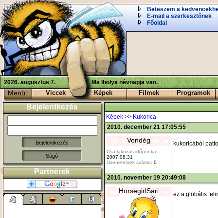
Beteszem a kedvencekh
E-mail a szerkesztőnek
Főoldal
2026. augusztus 7.
Ma Ibolya névnapja van.
Menü:
Viccek
Képek
Filmek
Programok
Bejelentkezés
Képek
>>
Kukorica
2010. december 21 17:05:55
Vendég
kukoricából patto
Csatlakozás időpontja:
Súgó
2007.08.31
Üzeneteinek száma:
0
Partnerek
2010. november 19 20:49:08
HorsegirlSari
ez a globális fel