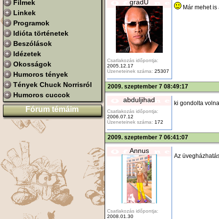
gradU
Filmek
Már mehet is 
Linkek
Programok
Idióta történetek
Beszólások
Idézetek
Csatlakozás időpontja:
Okosságok
2005.12.17
Üzeneteinek száma:
25307
Humoros tények
Tények Chuck Norrisról
2009. szeptember 7 08:49:17
Humoros cuccok
abduljihad
ki gondolta voln
Fórum témáim
Csatlakozás időpontja:
2006.07.12
Üzeneteinek száma:
172
2009. szeptember 7 06:41:07
Annus
Az üvegházhatás m
Csatlakozás időpontja:
2008.01.30