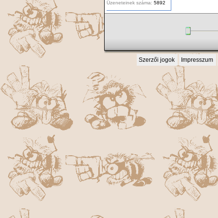
Üzeneteinek száma:
5892
Szerzői jogok
Impresszum