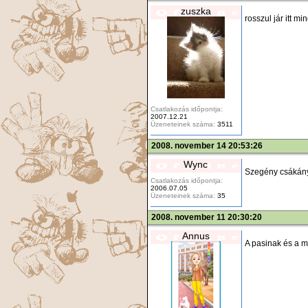
zuszka
rosszul jár itt 
Csatlakozás időpontja:
2007.12.21
Üzeneteinek száma:
3511
2008. november 14 20:53:26
Wync
Szegény csáká
Csatlakozás időpontja:
2006.07.05
Üzeneteinek száma:
35
2008. november 11 20:30:20
Annus
A pasinak és a m