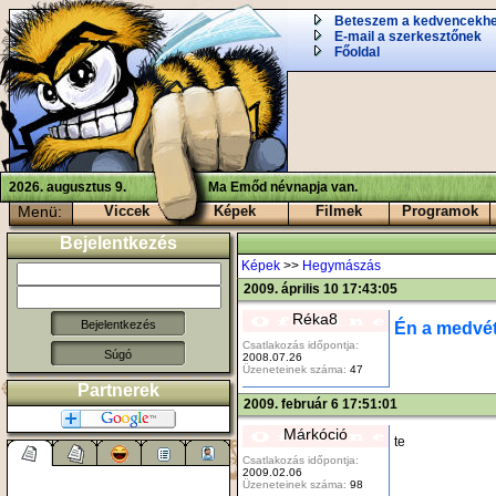
Beteszem a kedvencekh
E-mail a szerkesztőnek
Főoldal
2026. augusztus 9.
Ma Emőd névnapja van.
Menü:
Viccek
Képek
Filmek
Programok
Bejelentkezés
Képek
>>
Hegymászás
2009. április 10 17:43:05
Réka8
Én a medvét
Csatlakozás időpontja:
Súgó
2008.07.26
Üzeneteinek száma:
47
Partnerek
2009. február 6 17:51:01
Márkóció
te
Csatlakozás időpontja:
2009.02.06
Üzeneteinek száma:
98