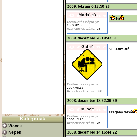
2009. február 6 17:50:28
Márkóció
Te
Csatlakozás időpontja:
2009.02.06
Üzeneteinek száma:
98
2008. december 26 18:42:01
Gabi2
szegény én!
Csatlakozás időpontja:
2007.08.17
Üzeneteinek száma:
563
2008. december 18 22:36:29
m_sajt
szegény felhő!
Csatlakozás időpontja:
Kategóriák
2006.12.30
Üzeneteinek száma:
75
Viccek
Képek
2008. december 14 16:44:22