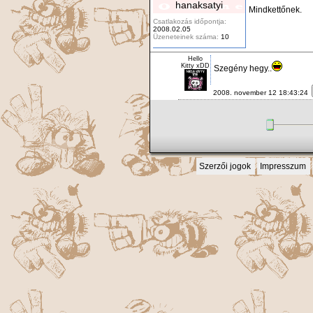
hanaksatyi
Mindkettőnek.
Csatlakozás időpontja:
2008.02.05
Üzeneteinek száma:
10
Hello
Kitty xDD
Szegény hegy..
2008. november 12 18:43:24
Szerzői jogok
Impresszum