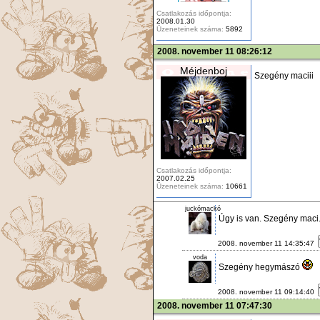
Csatlakozás időpontja:
2008.01.30
Üzeneteinek száma:
5892
2008. november 11 08:26:12
Méjdenboj
Szegény maciii
Csatlakozás időpontja:
2007.02.25
Üzeneteinek száma:
10661
juckómackó
Úgy is van. Szegény maci.
2008. november 11 14:35:47
voda
Szegény hegymászó
2008. november 11 09:14:40
2008. november 11 07:47:30