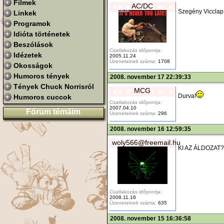
Filmek
AC/DC
Szegény Viccla
Linkek
Programok
Idióta történetek
Beszólások
Csatlakozás időpontja:
Idézetek
2005.11.24
Üzeneteinek száma:
1708
Okosságok
Humoros tények
2008. november 17 22:39:33
Tények Chuck Norrisról
MCG
Durva!
Humoros cuccok
Csatlakozás időpontja:
2007.04.10
Fórum témáim
Üzeneteinek száma:
296
2008. november 16 12:59:35
woly566@freemail.hu
KI AZ ÁLDOZAT
Csatlakozás időpontja:
2008.11.16
Üzeneteinek száma:
635
2008. november 15 16:36:58