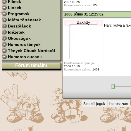
Filmek
2007.08.25
Üzeneteinek száma:
127
Linkek
Programok
2008. július 31 12:25:02
Idióta történetek
Bakfitty
Harci kutya a fa
Beszólások
Idézetek
Okosságok
Humoros tények
Tények Chuck Norrisról
Humoros cuccok
Csatlakozás időpontja:
Fórum témáim
2006.10.10
Üzeneteinek száma:
1403
Szerzői jogok
Impresszum