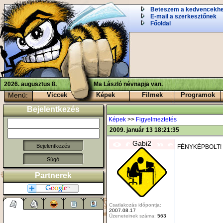
Beteszem a kedvencekh
E-mail a szerkesztőnek
Főoldal
2026. augusztus 8.
Ma László névnapja van.
Menü:
Viccek
Képek
Filmek
Programok
Bejelentkezés
Képek
>>
Figyelmeztetés
2009. január 13 18:21:35
Gabi2
FÉNYKÉPBOLT! D
Súgó
Partnerek
Csatlakozás időpontja:
2007.08.17
Üzeneteinek száma:
563