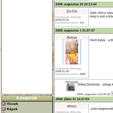
2008. augusztus 25 20:13:44
Zo-Csi
Jobb mint a riasz
meg is eszi a tol
Csatlakozás időpontja:
2008.05.20
Üzeneteinek száma:
131
2008. augusztus 1 01:07:47
Annus
Harci kutya... a t
Csatlakozás időpontja:
2008.01.30
Üzeneteinek száma:
5892
kalmuska61
Télleg Déndzser... ahogy k
2008. augusztus 3 03:20:32
Kategóriák
2008. július 31 14:27:03
Viccek
strucc
,,nem megmondta
Képek
Csatlakozás időpontja: