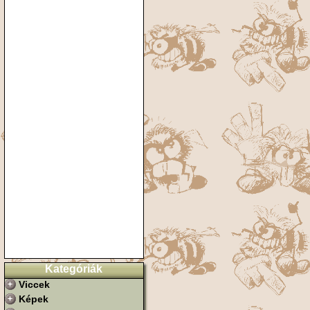
Kategóriák
Viccek
Képek