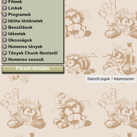
Filmek
Linkek
Programok
Idióta történetek
Beszólások
Idézetek
Okosságok
Humoros tények
Tények Chuck Norrisról
Humoros cuccok
Fórum témáim
Szerzői jogok
Impresszum