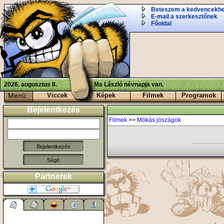
Beteszem a kedvencekh
E-mail a szerkesztőnek
Főoldal
2026. augusztus 8.
Ma László névnapja van.
Menü:
Viccek
Képek
Filmek
Programok
Bejelentkezés
Filmek
>>
Mókás jószágok
Súgó
Partnerek