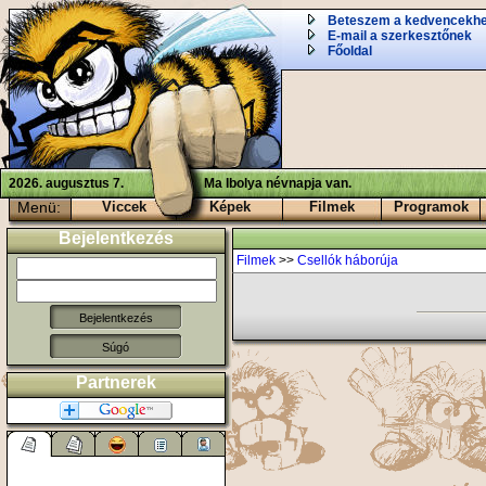
Beteszem a kedvencekh
E-mail a szerkesztőnek
Főoldal
2026. augusztus 7.
Ma Ibolya névnapja van.
Menü:
Viccek
Képek
Filmek
Programok
Bejelentkezés
Filmek
>>
Csellók háborúja
Súgó
Partnerek