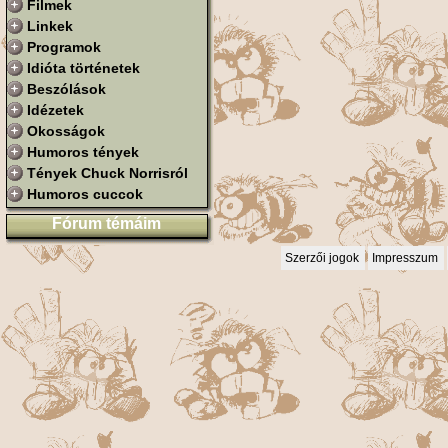
Filmek
Linkek
Programok
Idióta történetek
Beszólások
Idézetek
Okosságok
Humoros tények
Tények Chuck Norrisról
Humoros cuccok
Fórum témáim
Szerzői jogok
Impresszum