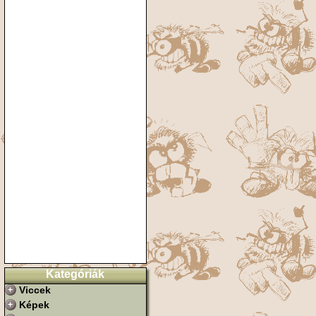
Kategóriák
Viccek
Képek