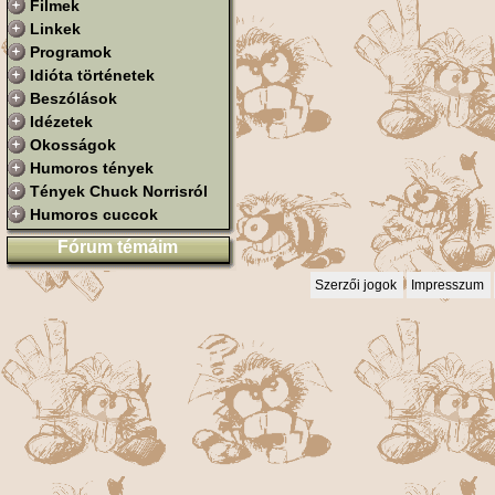
Filmek
Linkek
Programok
Idióta történetek
Beszólások
Idézetek
Okosságok
Humoros tények
Tények Chuck Norrisról
Humoros cuccok
Fórum témáim
Szerzői jogok
Impresszum