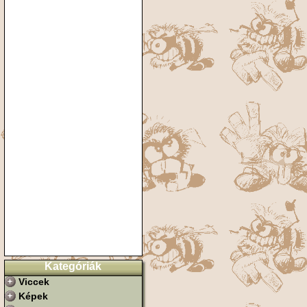
Kategóriák
Viccek
Képek