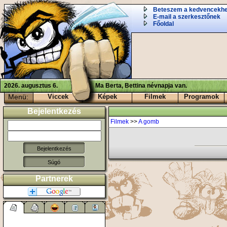
Beteszem a kedvencekh
E-mail a szerkesztőnek
Főoldal
2026. augusztus 6.
Ma Berta, Bettina névnapja van.
Menü:
Viccek
Képek
Filmek
Programok
Bejelentkezés
Filmek
>>
A gomb
Súgó
Partnerek