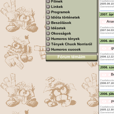
Filmek
Csatlakozás
2005.09.10
Linkek
Üzeneteine
Programok
2007. ápr
Idióta történetek
Arse
Beszólások
Csatlakozás
Idézetek
2007.04.03
Okosságok
Üzeneteine
Humoros tények
2006. de
Tények Chuck Norrisról
g
Humoros cuccok
Csatlakozás
Fórum témáim
2006.12.22
Üzeneteine
2006. sz
B
Csatlakozás
2006.07.18
Üzeneteine
2006. júl
p
Csatlakozás
2005.12.30
Üzeneteine