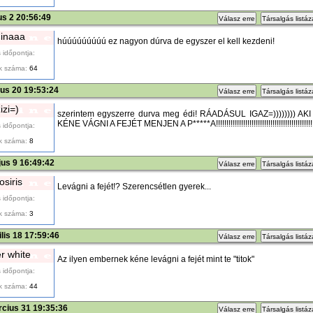
ius 2 20:56:49
Válasz erre
Társalgás listá
inaaa
húúúúúúúúú ez nagyon dúrva de egyszer el kell kezdeni!
 időpontja:
k száma:
64
ius 20 19:53:24
Válasz erre
Társalgás listá
izi=)
szerintem egyszerre durva meg édi! RÁADÁSUL IGAZ=)))))))) 
KÉNE VÁGNI A FEJÉT MENJEN A P*****A!!!!!!!!!!!!!!!!!!!!!!!!!!!!!!!!!!!!!!!!!!!!!!!!!
 időpontja:
k száma:
8
us 9 16:49:42
Válasz erre
Társalgás listá
osiris
Levágni a fejét!? Szerencsétlen gyerek...
 időpontja:
k száma:
3
ilis 18 17:59:46
Válasz erre
Társalgás listá
er white
Az ilyen embernek kéne levágni a fejét mint te "titok"
 időpontja:
k száma:
44
cius 31 19:35:36
Válasz erre
Társalgás listá