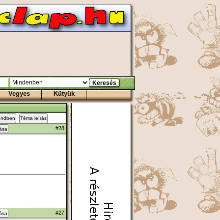
Vegyes
Kütyük
endben
Téma leírás
#28
zása
#27
zása