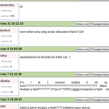
osmacska
pf
 időpontja:
k száma:
453
cius 31 16:11:15
Válasz erre
Társalgás listá
alysávó
nem lehet soha elég korán elkezdeni! Nem? De!
 időpontja:
k száma:
1
cius 9 15:05:58
Válasz erre
Társalgás listá
iiira
danibabával és Krisztin1el értek 1et : )
 időpontja:
k száma:
8
cius 7 21:11:30
Válasz erre
Társalgás listá
nibaba
b*z ! te 1 évesen tudtad h mi az a
nem?????????????????????????????????????????? Akkor 
 időpontja:
levágni a fejét??????? H*lye b**i!!!!!!!!! jujjjjjjjj levágnám a fejét.... 
k száma:
52
cius 3 19:38:53
Válasz erre
Társalgás listá
rebi
miért is kéne levágni a fejét????1ébként naon durva!