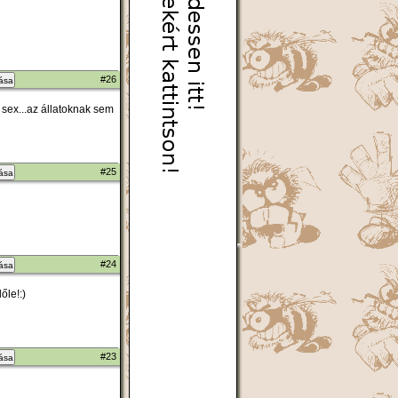
#26
zása
sex...az állatoknak sem
#25
zása
#24
zása
őle!:)
#23
zása