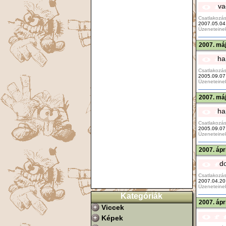
va
Csatlakozás
2007.05.04
Üzeneteine
2007. máj
ha
Csatlakozás
2005.09.07
Üzeneteine
2007. máj
ha
Csatlakozás
2005.09.07
Üzeneteine
2007. ápr
d
Csatlakozás
2007.04.20
Üzeneteine
Kategóriák
2007. ápr
Viccek
Képek