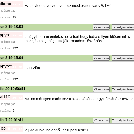
dláma
Ez tényleeeg very durva [: ez most ösztön vagy WTF?
 időpontja:
k száma:
49
us 2 19:18:03
Válasz erre
Társalgás listá
ppyrat
amúgy honnan emlékezne rá bári hogy tudta e ilyen idősen mi az a 
mondják meg mégis tudják...mondom..ösztönös...
 időpontja:
k száma:
177
us 2 19:15:09
Válasz erre
Társalgás listá
ppyrat
ez ösztön
 időpontja:
k száma:
177
ilis 20 19:56:51
Válasz erre
Társalgás listá
ori116
Na, ha már ilyen korán kezdi akkor később nagy nőcsábász lesz bel
 időpontja:
k száma:
5
ilis 7 22:01:41
Válasz erre
Társalgás listá
bb
jajj de durva, na ebből igazi pasi lesz:D