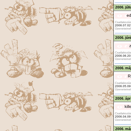
2006. júl
ed
Csatlakozás
2006.07.02
Üzeneteine
2006. jún
z
Csatlakozás
2006.06.20
Üzeneteine
2006. máj
R
Csatlakozás
2006.05.09
Üzeneteine
2006. ápr
kill
Csatlakozás
2006.04.09
Üzeneteine
2006. már