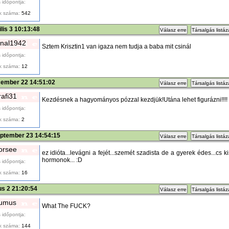
 időpontja:
k száma:
542
ilis 3 10:13:48
Válasz erre
Társalgás listá
nal1942
Sztem Krisztin1 van igaza nem tudja a baba mit csinál
 időpontja:
k száma:
12
cember 22 14:51:02
Válasz erre
Társalgás listá
rafi31
Kezdésnek a hagyományos pózzal kezdjük!Utána lehet figurázni!!!!
 időpontja:
k száma:
2
eptember 23 14:54:15
Válasz erre
Társalgás listá
orsee
ez idióta...levágni a fejét...szemét szadista de a gyerek édes...cs 
hormonok... :D
 időpontja:
k száma:
16
ius 2 21:20:54
Válasz erre
Társalgás listá
umus
What The FUCK?
 időpontja:
k száma:
144