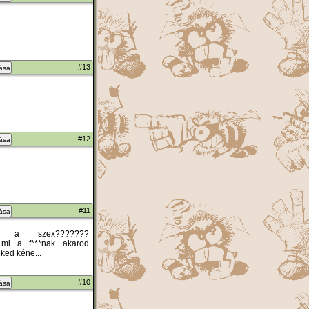
#13
zása
#12
zása
#11
zása
 szex???????
mi a f***nak akarod
neked kéne...
#10
zása