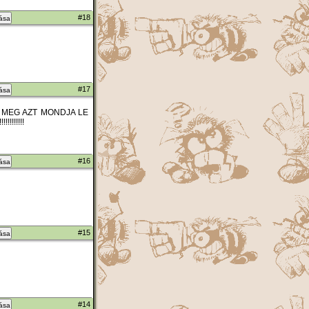
#18
zása
#17
zása
AKI MEG AZT MONDJA LE
!!!!!!!!!
#16
zása
#15
zása
#14
zása