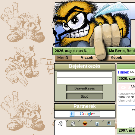
2026. augusztus 6.
Ma Berta, Bett
Menü:
Viccek
Képek
Bejelentkezés
Filmek
>>
2020. sz
V
Csatlakozás
Súgó
2007.08.31
Üzeneteine
Partnerek
V
2007. máj