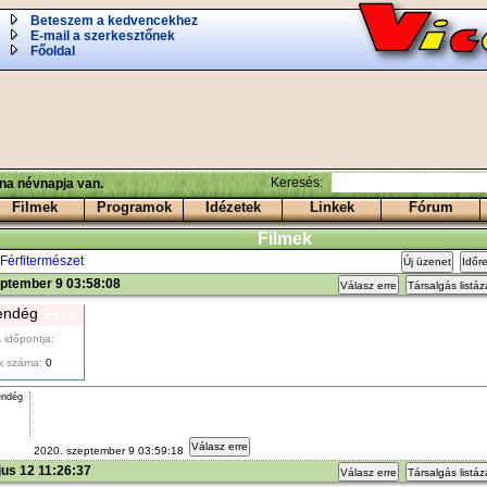
Beteszem a kedvencekhez
E-mail a szerkesztőnek
Főoldal
Keresés:
ina névnapja van.
Filmek
Programok
Idézetek
Linkek
Fórum
Filmek
Férfitermészet
Új üzenet
Időr
eptember 9 03:58:08
Válasz erre
Társalgás listá
endég
 időpontja:
k száma:
0
endég
Válasz erre
2020. szeptember 9 03:59:18
us 12 11:26:37
Válasz erre
Társalgás listá