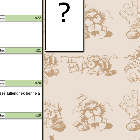
#22
zása
#21
zása
#20
zása
kissé túltengnek benne a
#19
zása