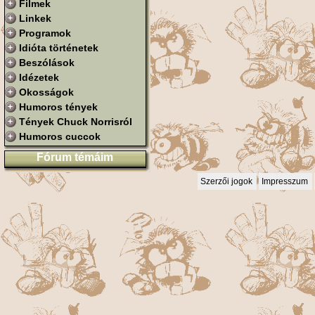
Filmek
Linkek
Programok
Idióta történetek
Beszólások
Idézetek
Okosságok
Humoros tények
Tények Chuck Norrisról
Humoros cuccok
Fórum témáim
Szerzői jogok
Impresszum