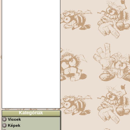
Kategóriák
Viccek
Képek