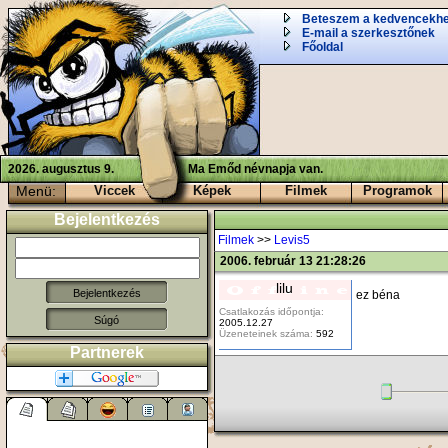
Beteszem a kedvencekh
E-mail a szerkesztőnek
Főoldal
2026. augusztus 9.
Ma Emőd névnapja van.
Menü:
Viccek
Képek
Filmek
Programok
Bejelentkezés
Filmek
>>
Levis5
2006. február 13 21:28:26
lilu
ez béna
Csatlakozás időpontja:
Súgó
2005.12.27
Üzeneteinek száma:
592
Partnerek