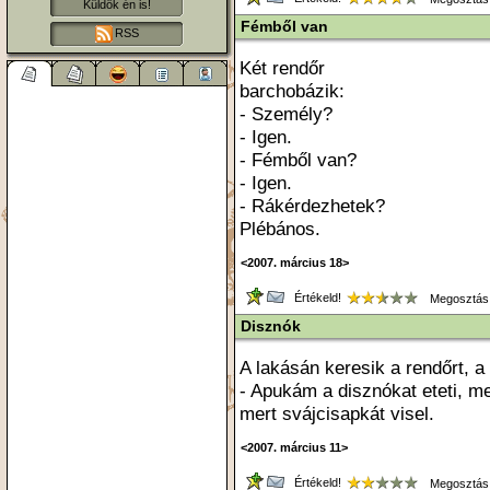
Küldök én is!
Fémből van
RSS
Két rendőr
barchobázik:
- Személy?
- Igen.
- Fémből van?
- Igen.
- Rákérdezhetek?
Plébános.
<2007. március 18>
Értékeld!
Megosztás
Disznók
A lakásán keresik a rendőrt, a k
- Apukám a disznókat eteti, m
mert svájcisapkát visel.
<2007. március 11>
Értékeld!
Megosztás