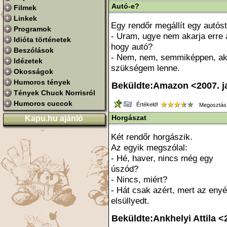
Autó-e?
Filmek
Linkek
Egy rendőr megállít egy autóst
Programok
- Uram, ugye nem akarja erre 
Idióta történetek
hogy autó?
Beszólások
- Nem, nem, semmiképpen, akk
Idézetek
szükségem lenne.
Okosságok
Humoros tények
Beküldte:Amazon <2007. j
Tények Chuck Norrisról
Humoros cuccok
Értékeld!
Megosztás
Horgászat
Kapu.hu ajánló
Két rendőr horgászik.
Az egyik megszólal:
- Hé, haver, nincs még egy
úszód?
- Nincs, miért?
- Hát csak azért, mert az eny
elsüllyedt.
Beküldte:Ankhelyi Attila <