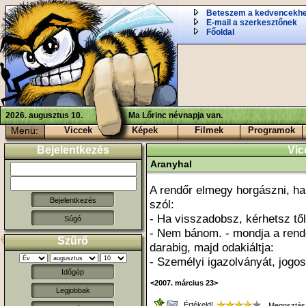
Beteszem a kedvencekh
E-mail a szerkesztőnek
Főoldal
2026. augusztus 10.
Ma Lőrinc névnapja van.
Menü:
Viccek
Képek
Filmek
Programok
Bejelentkezés
Vic
Aranyhal
A rendőr elmegy horgászni, ha
szól:
- Ha visszadobsz, kérhetsz tő
Súgó
- Nem bánom. - mondja a rend
Szűrő
darabig, majd odakiáltja:
- Személyi igazolványát, jogos
Időgép
<2007. március 23>
Legjobbak
Értékeld!
Megosztás