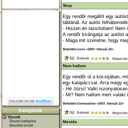
Stop
Egy rendőr megállít egy autóst
táblánál. Az autós felháborodik
- Hiszen én lassítottam! Nem 
A rendőr kirángatja az autóst a
- Maga mit szeretne, hogy meg
Beküldte:nono <2007. február 22>
Értékeld!
Megosztás
Nem hallom
Egy rendőr ül a kocsijában, mi
egy kalapáccsal. Arra megy eg
- Hé Józsi! Valki iszonyatosan
- Mi? Nem hallom mert valaki 
Beküldte:Germashine <2007. február 22>
Kategóriák
Értékeld!
Megosztás
Viccek
Összes kategória
Mentés
Abszolút viccek