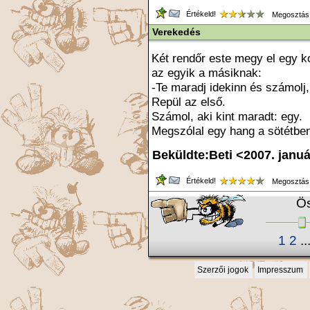
Értékeld!
Megosztás
Verekedés
Két rendőr este megy el egy k
az egyik a másiknak:
-Te maradj idekinn és számolj,
Repül az első.
Számol, aki kint maradt: egy.
Megszólal egy hang a sötétben
Beküldte:Beti <2007. janu
Értékeld!
Megosztás
Ös
1
2
..
Szerzői jogok
Impresszum