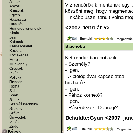
Állatok
Vízirendőrök kimentenek egy tu
Anyós
köszöni meg, hogy megmentetté
Bűnözők
Egyéb
- Inkább úszni tanult volna me
Házasság
Hirdetés
<2007. február 5>
Humoros történetek
Iskola
Jean
Értékeld!
Megosztás
Katonák
Barchoba
Kérdés-felelet
Kocsma
Közlekedés
Két rendőr barchobázik:
Morbid
- Személy?
Munkahely
Orvosok
- Igen.
Pikáns
- A biológiával kapcsolatba
Politika
hozható?
Rendőr
Roma
- Igen.
Skót
- Fához köthető?
Sport
Stirlitz
- Igen.
Számítástechnika
- Rákérdezek: Döbrögi?
Székely
Szőke
Beküldte:Gyuri <2007. jan
Ügyvédek
Vallás
Zsidó
Értékeld!
Megosztás
Képek