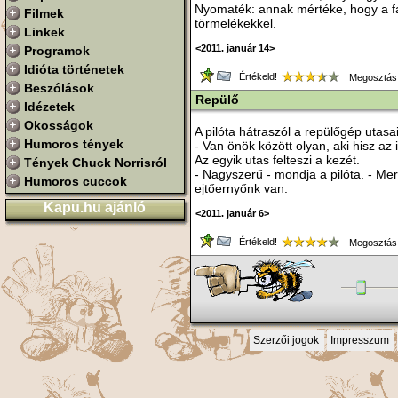
Nyomaték: annak mértéke, hogy a fa
Filmek
törmelékekkel.
Linkek
<2011. január 14>
Programok
Idióta történetek
Értékeld!
Megosztás
Beszólások
Repülő
Idézetek
Okosságok
A pilóta hátraszól a repülőgép utasa
Humoros tények
- Van önök között olyan, aki hisz a
Az egyik utas felteszi a kezét.
Tények Chuck Norrisról
- Nagyszerű - mondja a pilóta. - Mer
Humoros cuccok
ejtőernyőnk van.
Kapu.hu ajánló
<2011. január 6>
Értékeld!
Megosztás
Szerzői jogok
Impresszum