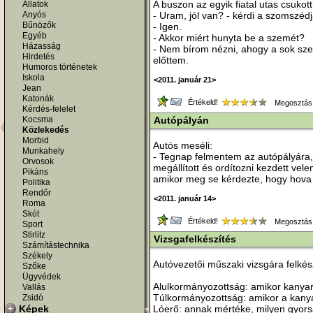
A buszon az egyik fiatal utas csuko
Állatok
Anyós
- Uram, jól van? - kérdi a szomszédj
Bűnözők
- Igen.
Egyéb
- Akkor miért hunyta be a szemét?
Házasság
- Nem bírom nézni, ahogy a sok szer
Hirdetés
előttem.
Humoros történetek
Iskola
<2011. január 21>
Jean
Katonák
Értékeld!
Megosztás
Kérdés-felelet
Kocsma
Autópályán
Közlekedés
Morbid
Autós meséli:
Munkahely
- Tegnap felmentem az autópályára,
Orvosok
megállított és ordítozni kezdett ve
Pikáns
amikor meg se kérdezte, hogy hova
Politika
Rendőr
<2011. január 14>
Roma
Skót
Értékeld!
Megosztás
Sport
Stirlitz
Vizsgafelkészítés
Számítástechnika
Székely
Autóvezetői műszaki vizsgára felkés
Szőke
Ügyvédek
Alulkormányozottság: amikor kanyarb
Vallás
Túlkormányozottság: amikor a kanyarb
Zsidó
Képek
Lóerő: annak mértéke, milyen gyors