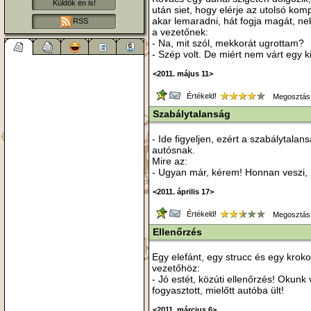
Küldök én is!
után siet, hogy elérje az utolsó kom
akar lemaradni, hát fogja magát, ne
RSS
a vezetőnek:
- Na, mit szól, mekkorát ugrottam?
- Szép volt. De miért nem várt egy ki
<2011. május 11>
Értékeld!
Megosztás
Szabálytalanság
- Ide figyeljen, ezért a szabálytala
autósnak.
Mire az:
- Ugyan már, kérem! Honnan veszi,
<2011. április 17>
Értékeld!
Megosztás
Ellenőrzés
Egy elefánt, egy strucc és egy krokodi
vezetőhöz:
- Jó estét, közúti ellenőrzés! Okunk
fogyasztott, mielőtt autóba ült!
<2011. március 6>