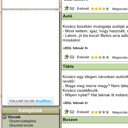
Értékeld!
Megosztás
Autó
Kovács büszkén mutogatja autóját 
- Most vettem, igaz, hogy használt, d
- Látom, jó kis kocsi! Biztos arra a
mosáskor.
<2011. február 3>
Értékeld!
Megosztás
Tábla
Kovács egy idegen városban autózik.
rendőr:
- Maga meg merre megy? Nem látta 
Kovács csodálkozik:
- Milyen nyilat? Hát laknak itt indián
<2011. február 2>
Kategóriák
Értékeld!
Megosztás
Viccek
Buszon
Összes kategória
Abszolút viccek