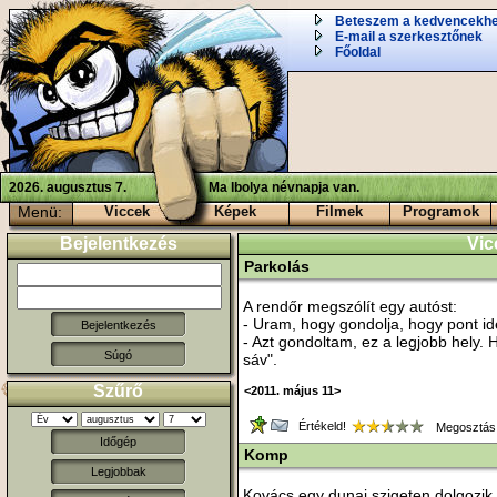
Beteszem a kedvencekh
E-mail a szerkesztőnek
Főoldal
2026. augusztus 7.
Ma Ibolya névnapja van.
Menü:
Viccek
Képek
Filmek
Programok
Bejelentkezés
Vic
Parkolás
A rendőr megszólít egy autóst:
- Uram, hogy gondolja, hogy pont id
- Azt gondoltam, ez a legjobb hely. H
Súgó
sáv".
Szűrő
<2011. május 11>
Értékeld!
Megosztás
Időgép
Komp
Legjobbak
Kovács egy dunai szigeten dolgozik,