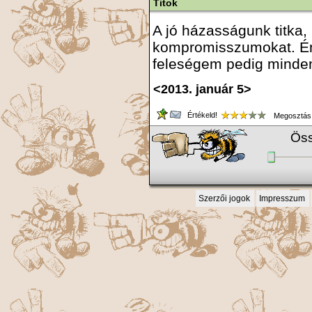
Titok
A jó házasságunk titka,
kompromisszumokat. Én
feleségem pedig minden
<2013. január 5>
Értékeld!
Megosztás
Öss
Szerzői jogok
Impresszum