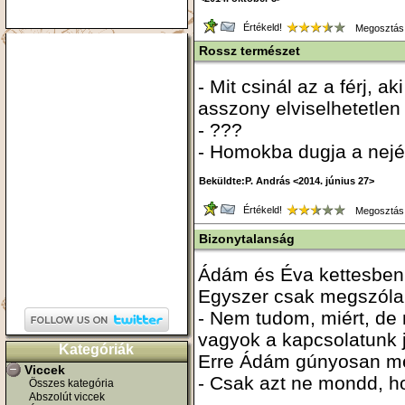
Értékeld!
Megosztás
Rossz természet
- Mit csinál az a férj, 
asszony elviselhetetlen
- ???
- Homokba dugja a nejé
Beküldte:P. András <2014. június 27>
Értékeld!
Megosztás
Bizonytalanság
Ádám és Éva kettesben
Egyszer csak megszóla
- Nem tudom, miért, de
vagyok a kapcsolatunk jö
Kategóriák
Erre Ádám gúnyosan me
Viccek
- Csak azt ne mondd, ho
Összes kategória
Abszolút viccek