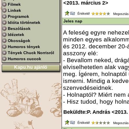
<2013. március 2>
Filmek
Linkek
Értékeld!
Megosztás
Programok
Jeles nap
Idióta történetek
Beszólások
A feleség egyre nehezeb
Idézetek
minden egyes alkalommal
Okosságok
és 2012. december 20-á
Humoros tények
asszony elé:
Tények Chuck Norrisról
Humoros cuccok
- Bevallom neked, drág
elviselhetetlen alak va
Kapu.hu ajánló
meg. Ígérem, holnaptól
ismerni. Mindig a kedve
szenvedéseidnek.
- Holnaptól? Miért nem
- Hisz tudod, hogy holna
Beküldte:P. András <2013.
Értékeld!
Megosztás