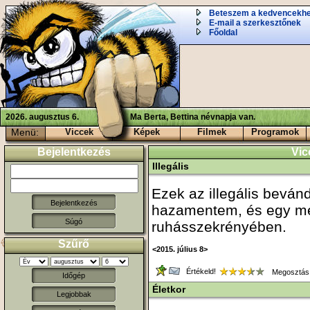
Beteszem a kedvencekh
E-mail a szerkesztőnek
Főoldal
2026. augusztus 6.
Ma Berta, Bettina névnapja van.
Menü:
Viccek
Képek
Filmek
Programok
Bejelentkezés
Vic
Illegális
Ezek az illegális beván
hazamentem, és egy mez
Súgó
ruhásszekrényében.
Szűrő
<2015. július 8>
Értékeld!
Megosztás
Időgép
Életkor
Legjobbak