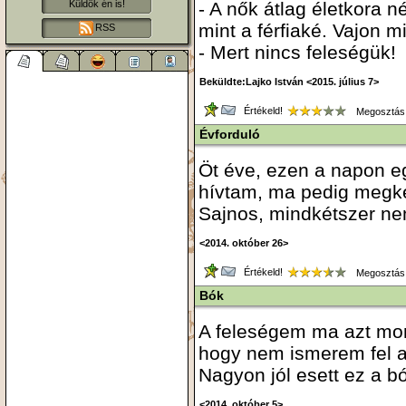
- A nők átlag életkora n
Küldök én is!
mint a férfiaké. Vajon m
RSS
- Mert nincs feleségük!
Beküldte:Lajko István <2015. július 7>
Értékeld!
Megosztás
Évforduló
Öt éve, ezen a napon e
hívtam, ma pedig megké
Sajnos, mindkétszer ne
<2014. október 26>
Értékeld!
Megosztás
Bók
A feleségem ma azt mo
hogy nem ismerem fel 
Nagyon jól esett ez a b
<2014. október 5>