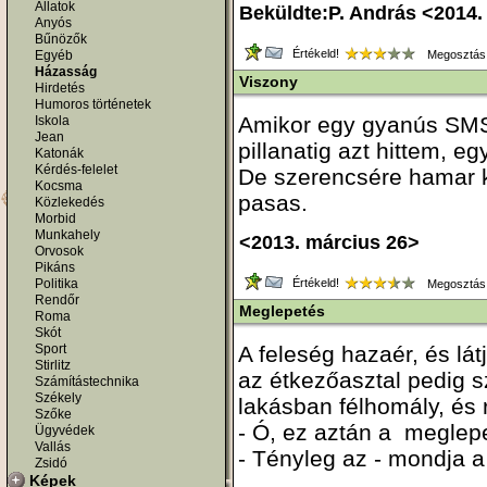
Állatok
Beküldte:P. András <2014.
Anyós
Bűnözők
Értékeld!
Egyéb
Megosztás
Házasság
Viszony
Hirdetés
Humoros történetek
Amikor egy gyanús SMS-
Iskola
Jean
pillanatig azt hittem, e
Katonák
Kérdés-felelet
De szerencsére hamar k
Kocsma
pasas.
Közlekedés
Morbid
Munkahely
<2013. március 26>
Orvosok
Pikáns
Politika
Értékeld!
Megosztás
Rendőr
Meglepetés
Roma
Skót
Sport
A feleség hazaér, és lát
Stirlitz
az étkezőasztal pedig s
Számítástechnika
Székely
lakásban félhomály, és 
Szőke
- Ó, ez aztán a meglep
Ügyvédek
Vallás
- Tényleg az - mondja a 
Zsidó
Képek