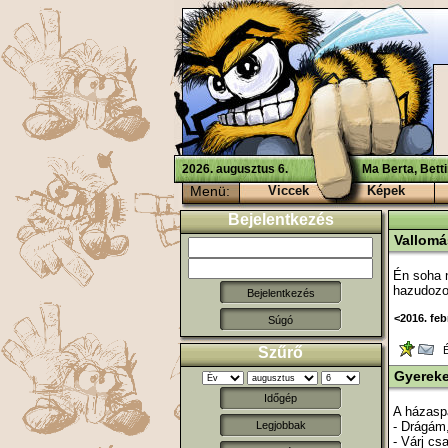
2026. augusztus 6.
Ma Berta, Bett
Menü:
Viccek
Képek
Bejelentkezés
Vallomá
Én soha 
hazudozo
<2016. feb
Súgó
Szűrő
Ér
Gyerek
Időgép
A házaspá
- Drágám,
Legjobbak
- Várj csa