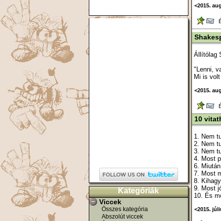
<2015. au
Ér
Shakes
Állítólag
"Lenni, v
Mi is vol
<2015. au
Ér
10 vitat
1. Nem t
2. Nem t
3. Nem tu
4. Most p
6. Miután
7. Most m
8. Kihagy
9. Most j
Kategóriák
10. És mo
Viccek
Összes kategória
<2015. júl
Abszolút viccek