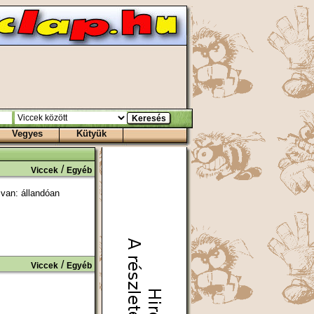
Vegyes
Kütyük
/
Viccek
Egyéb
van: állandóan
/
Viccek
Egyéb