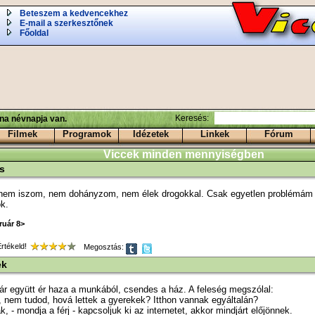
Beteszem a kedvencekhez
E-mail a szerkesztőnek
Főoldal
Keresés:
ina névnapja van.
Filmek
Programok
Idézetek
Linkek
Fórum
Viccek minden mennyiségben
s
nem iszom, nem dohányzom, nem élek drogokkal. Csak egyetlen problémám 
k.
ruár 8>
tékeld!
Megosztás:
ek
r együtt ér haza a munkából, csendes a ház. A feleség megszólal:
 nem tudod, hová lettek a gyerekek? Itthon vannak egyáltalán?
k, - mondja a férj - kapcsoljuk ki az internetet, akkor mindjárt előjönnek.