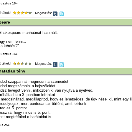
gusztus 16>
tékeld!
Megosztás:
peare
 Shakespeare marihuánát használt.
agy nem lenni...
t a kérdés?"
gusztus 16>
tékeld!
Megosztás:
hatatlan tény
udod szappannal megmosni a szemeidet.
udod megszámolni a hajszálaidat.
dsz levegőt venni, miközben ki van nyújtva a nyelved.
róbáltad ki a 3. pontban leírtakat.
 megcsináltad, megállapítod, hogy ez lehetséges, de úgy nézel ki, mint egy l
osolyogsz, mert pontosan az történt, amit leírtunk.
tad az 5. pontot.
össz rá, hogy nincs is 5. pont.
st megtréfálod a barátaidat is...
ius 25>