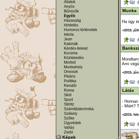
Állatok
Ér
Anyós
Munka
Bűnözők
Egyéb
Házasság
Ha úgy ér
Hirdetés
Humoros történetek
<2015. júl
Iskola
Jean
Ér
Katonák
Banksz
Kérdés-felelet
Kocsma
Közlekedés
Mondtam a
Morbid
Ami végül
Munkahely
Orvosok
<2015. jún
Pikáns
Politika
Ér
Rendőr
Látás
Roma
Skót
Sport
- Honnan 
Stirlitz
- Miért? 
Számítástechnika
Székely
<2015. feb
Szőke
Ügyvédek
Ér
Vallás
Zsidó
Képek