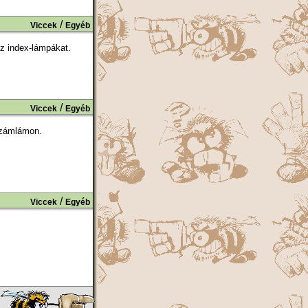
/
Viccek
Egyéb
z index-lámpákat.
/
Viccek
Egyéb
számlámon.
/
Viccek
Egyéb