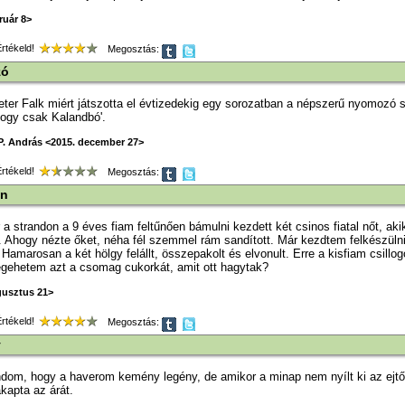
ruár 8>
tékeld!
Megosztás:
zó
eter Falk miért játszotta el évtizedekig egy sorozatban a népszerű nyomozó 
hogy csak Kalandbó'.
P. András <2015. december 27>
tékeld!
Megosztás:
on
 a strandon a 9 éves fiam feltűnően bámulni kezdett két csinos fiatal nőt, aki
 Ahogy nézte őket, néha fél szemmel rám sandított. Már kezdtem felkészülni,
 Hamarosan a két hölgy felállt, összepakolt és elvonult. Erre a kisfiam csill
egehetem azt a csomag cukorkát, amit ott hagytak?
gusztus 21>
tékeld!
Megosztás:
y
m, hogy a haverom kemény legény, de amikor a minap nem nyílt ki az ejtőer
kapta az árát.