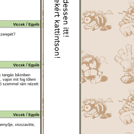
/
Viccek
Egyéb
szerepét?
/
Viccek
Egyéb
k tangás bikiniben
 vajon mit fog tőlem
ogó szemmel rám nézett:
/
Viccek
Egyéb
nyője, visszavitte,