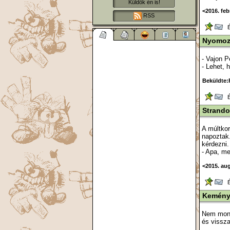
Küldök én is!
<2016. feb
RSS
Ér
Nyomo
- Vajon P
- Lehet, 
Beküldte:
Ér
Strand
A múltkor
napoztak.
kérdezni.
- Apa, m
<2015. au
Ér
Kemén
Nem mondo
és vissza