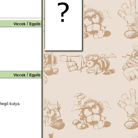
/
Viccek
Egyéb
/
Viccek
Egyéb
ihegő kutya.