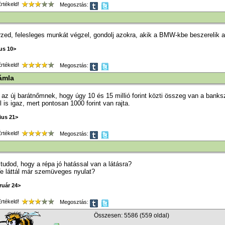
tékeld!
Megosztás:
zed, felesleges munkát végzel, gondolj azokra, akik a BMW-kbe beszerelik a
ius 10>
tékeld!
Megosztás:
ámla
z új barátnőmnek, hogy úgy 10 és 15 millió forint közti összeg van a bank
 is igaz, mert pontosan 1000 forint van rajta.
ius 21>
tékeld!
Megosztás:
tudod, hogy a répa jó hatással van a látásra?
Te láttál már szemüveges nyulat?
ruár 24>
tékeld!
Megosztás:
Összesen: 5586 (559 oldal)