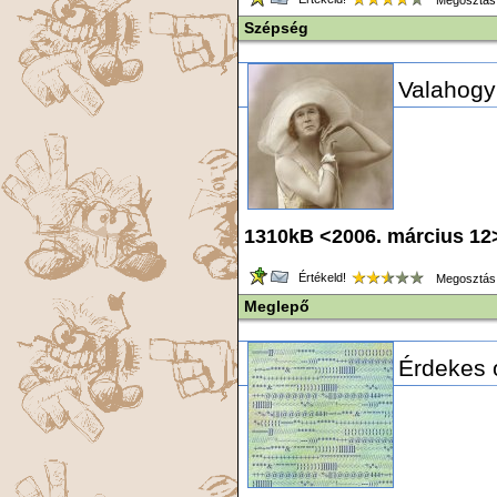
Megosztás
Szépség
Valahogy
1310kB <2006. március 12
Értékeld!
Megosztás
Meglepő
Érdekes o