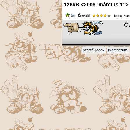
126kB <2006. március 11>
Értékeld!
Megosztás
Ös
Szerzői jogok
Impresszum