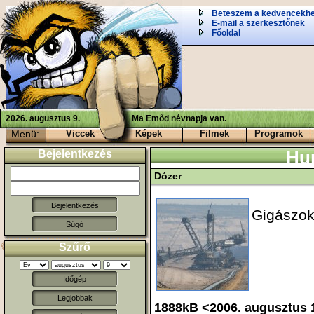
Beteszem a kedvencekh
E-mail a szerkesztőnek
Főoldal
2026. augusztus 9.
Ma Emőd névnapja van.
Menü:
Viccek
Képek
Filmek
Programok
Bejelentkezés
Hu
Dózer
Gigászok
Súgó
Szűrő
Időgép
Legjobbak
1888kB <2006. augusztus 