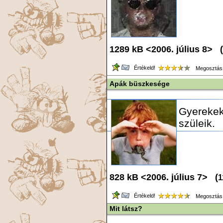
1289 kB <2006. július 8> (
Értékeld!
Megosztás
Apák büszkesége
Gyerekek
szüleik.
828 kB <2006. július 7> (
1
Értékeld!
Megosztás
Mit látsz?