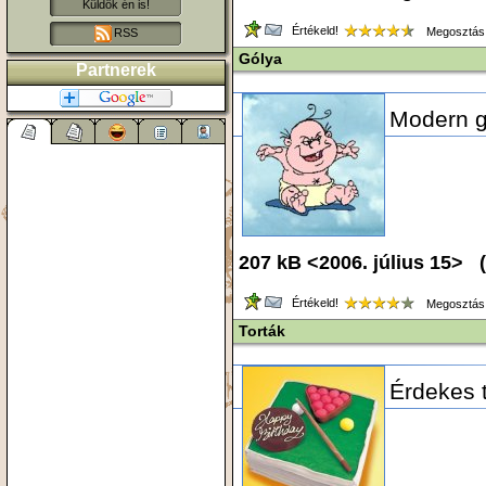
Küldök én is!
Értékeld!
Megosztás
RSS
Gólya
Partnerek
Modern 
207 kB <2006. július 15> (
Értékeld!
Megosztás
Torták
Érdekes t