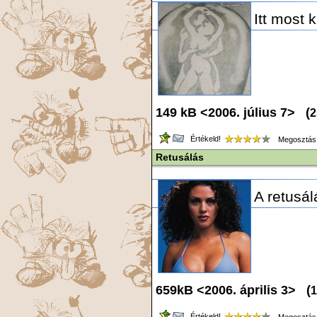
Itt most 
149 kB <2006. július 7> (
2
Értékeld!
Megosztás
Retusálás
A retusál
659kB <2006. április 3> (
1
Értékeld!