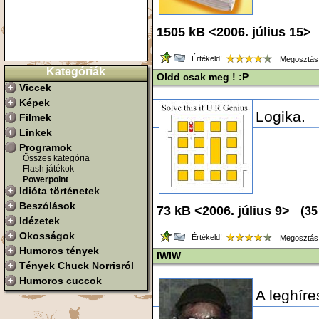
1505 kB <2006. július 15>
Értékeld!
Megosztás
Kategóriák
Oldd csak meg ! :P
Viccek
Képek
Logika.
Filmek
Linkek
Programok
Összes kategória
Flash játékok
Powerpoint
Idióta történetek
Beszólások
73 kB <2006. július 9> (
35
Idézetek
Okosságok
Értékeld!
Megosztás
Humoros tények
IWIW
Tények Chuck Norrisról
Humoros cuccok
A leghír