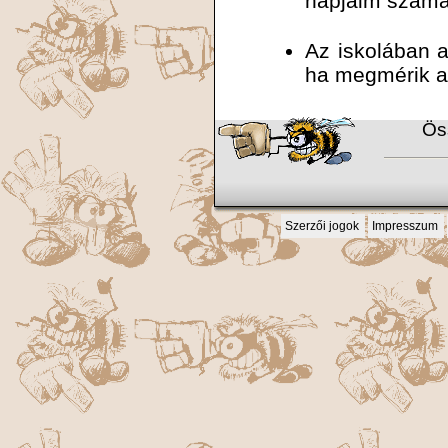
napjaim számát
Az iskolában 
ha megmérik a 
Ös
Szerzői jogok
Impresszum