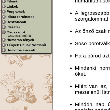
humanitáriusok
Filmek
Linkek
Programok
A legrosszabb
Idióta történetek
szorgalommal 
Beszólások
Idézetek
Az önző csak m
Okosságok
Összes kategória
Humoros tények
Sose borotválk
Tények Chuck Norrisról
Humoros cuccok
Ha a párod azt 
Mindenki nor
őket.
Miért van az,
meztelenül lát
Minden nap új