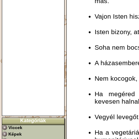
más.
Vajon Isten h
Isten bizony, a
Soha nem bocsá
A házasembere
Nem kocogok, 
Ha megéred 
kevesen halna
Vegyél levegőt!
Kategóriák
Viccek
Ha a vegetári
Képek