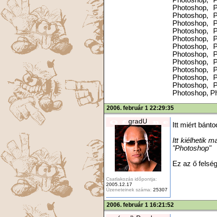
Photoshop, P
Photoshop, P
Photoshop, P
Photoshop, P
Photoshop, P
Photoshop, P
Photoshop, P
Photoshop, P
Photoshop, P
Photoshop, P
Photoshop, P
Photoshop, P
2006. február 1 22:29:35
gradU
Itt miért bánt
Itt kiélhetik
"Photoshop"
Ez az ő felség
Csatlakozás időpontja:
2005.12.17
Üzeneteinek száma:
25307
2006. február 1 16:21:52