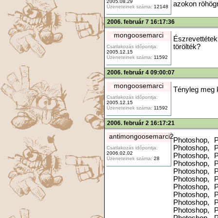
2005.08.29
azokon röhögni
Üzeneteinek száma:
12148
2006. február 7 16:17:36
mongoosemarci
Észrevettéte
törölték?
Csatlakozás időpontja:
2005.12.15
Üzeneteinek száma:
11592
2006. február 4 09:00:07
mongoosemarci
Tényleg meg 
Csatlakozás időpontja:
2005.12.15
Üzeneteinek száma:
11592
2006. február 2 16:17:21
antimongoosemarci2
Photoshop, P
Photoshop, P
Csatlakozás időpontja:
2006.02.02
Photoshop, P
Üzeneteinek száma:
28
Photoshop, P
Photoshop, P
Photoshop, P
Photoshop, P
Photoshop, P
Photoshop, P
Photoshop, P
Photoshop, P