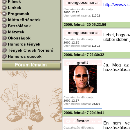
Filmek
mongoosemarci
http://www.vi
Linkek
Csatlakozás időpontja:
2005.12.15
Programok
Üzeneteinek száma:
11592
Idióta történetek
2006. február 20 05:23:56
Beszólások
Idézetek
mongoosemarci
Lehet, hogy az
Okosságok
utóbbi időben 
Csatlakozás időpontja:
2005.12.15
Humoros tények
Üzeneteinek száma:
11592
Tények Chuck Norrisról
2006. február 7 21:30:32
Humoros cuccok
gradU
Fórum témáim
Ja. Meg az 
hozzászólása.
Csatlakozás időpontja:
2005.12.17
Üzeneteinek száma:
25307
2006. február 7 20:19:41
ftcsrac
Én nem vet
hozzászólása
Csatlakozás időpontja: