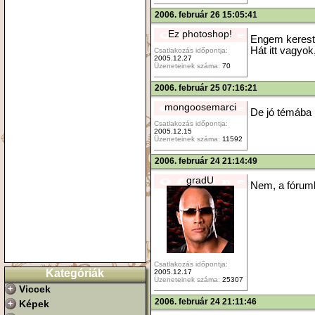
2006. február 26 15:05:41
Ez photoshop!
Engem kerestél
Hát itt vagyok,
Csatlakozás időpontja:
2005.12.27
Üzeneteinek száma:
70
2006. február 25 07:16:21
mongoosemarci
De jó témába 
Csatlakozás időpontja:
2005.12.15
Üzeneteinek száma:
11592
2006. február 24 21:14:49
gradU
Nem, a fórumb
Csatlakozás időpontja:
Kategóriák
2005.12.17
Üzeneteinek száma:
25307
Viccek
2006. február 24 21:11:46
Képek