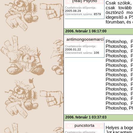
(real) Psycho
Csak szólok, 
csak tovább
Csatlakozás időpontja:
2005.08.29
ösztönző mon
Üzeneteinek száma:
8579
idegesítő a P
fórumban, és 
2006. február 1 06:17:00
antimongoosemarci
Photoshop, P
Photoshop, P
Csatlakozás időpontja:
2006.01.22
Photoshop, P
Üzeneteinek száma:
106
Photoshop, P
Photoshop, P
Photoshop, P
Photoshop, P
Photoshop, P
Photoshop, P
Photoshop, P
Photoshop, P
Photoshop, P
Photoshop, P
Photoshop, P
Photoshop, P
2006. február 1 03:37:03
puncstorta
Helyes a boge
Jot kacagtam ra
Csatlakozás időpontja: