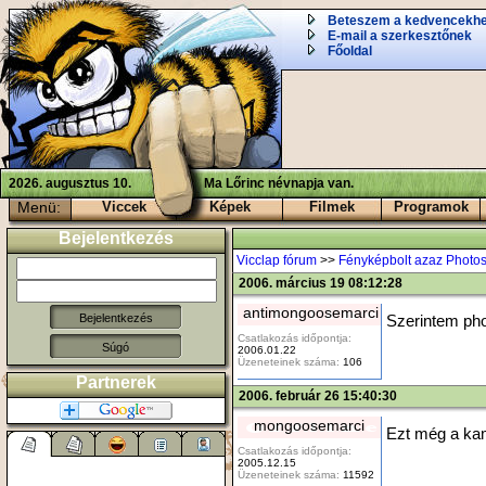
Beteszem a kedvencekh
E-mail a szerkesztőnek
Főoldal
2026. augusztus 10.
Ma Lőrinc névnapja van.
Menü:
Viccek
Képek
Filmek
Programok
Bejelentkezés
Vicclap fórum
>>
Fényképbolt azaz Photo
2006. március 19 08:12:28
antimongoosemarci
Szerintem pho
Csatlakozás időpontja:
Súgó
2006.01.22
Üzeneteinek száma:
106
Partnerek
2006. február 26 15:40:30
mongoosemarci
Ezt még a ka
Csatlakozás időpontja:
2005.12.15
Üzeneteinek száma:
11592