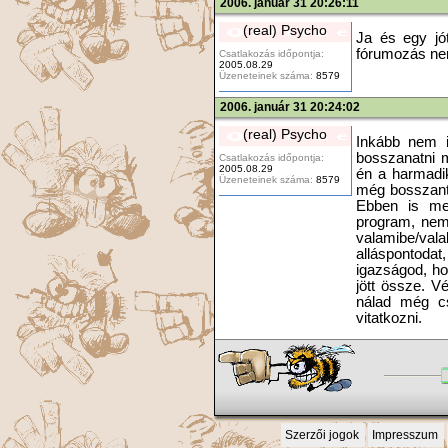
2006. január 31 20:26:11
(real) Psycho
Ja és egy jó
fórumozás ne
Csatlakozás időpontja:
2005.08.29
Üzeneteinek száma:
8579
2006. január 31 20:24:02
(real) Psycho
Inkább nem 
bosszanatni m
Csatlakozás időpontja:
2005.08.29
én a harmadi
Üzeneteinek száma:
8579
még bosszantó
Ebben is meg
program, nem 
valamibe/va
alláspontoda
igazságod, ho
jött össze. V
nálad még cs
vitatkozni.
Szerzői jogok
Impresszum