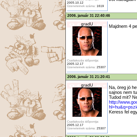
2005.10.12
Üzeneteinek száma:
1619
2006. január 31 22:40:46
gradU
Majdnem 4 per
Csatlakozás időpontja:
2005.12.17
Üzeneteinek száma:
25307
2006. január 31 21:20:41
gradU
Na, öreg jó he
sajnos nem tu
Tudod mit? Ne
http://www.go
hl=hu&q=psz
Keress fel egy
Csatlakozás időpontja:
2005.12.17
Üzeneteinek száma:
25307