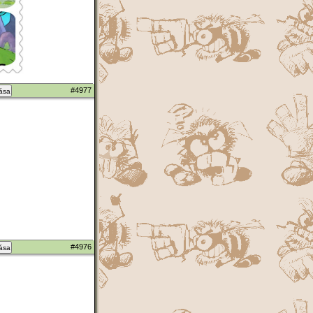
#4977
zása
#4976
zása