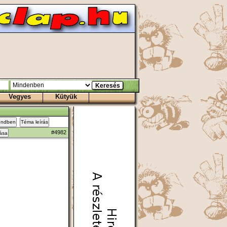
Vegyes
Kütyük
endben
Téma leírás
#4982
zása