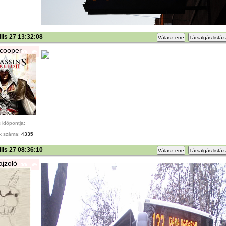
ilis 27 13:32:08
Válasz erre
Társalgás listá
cooper
 időpontja:
k száma:
4335
ilis 27 08:36:10
Válasz erre
Társalgás listá
ajzoló