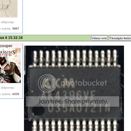
 időpontja:
k száma:
5867
us 6 15:32:16
Válasz erre
Társalgás listá
cooper
 időpontja:
k száma:
4335