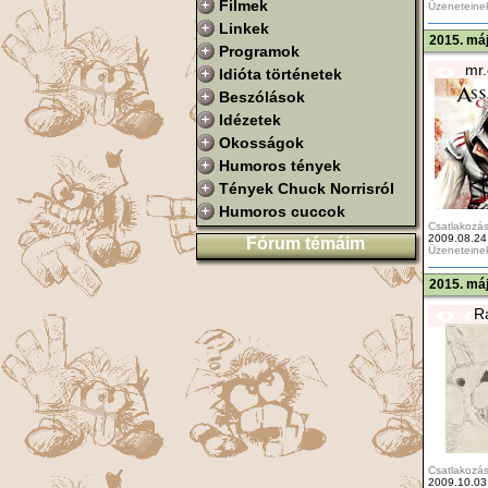
Filmek
Üzeneteine
Linkek
2015. máj
Programok
mr.
Idióta történetek
Beszólások
Idézetek
Okosságok
Humoros tények
Tények Chuck Norrisról
Humoros cuccok
Csatlakozás
2009.08.24
Fórum témáim
Üzeneteine
2015. máj
R
Csatlakozás
2009.10.03