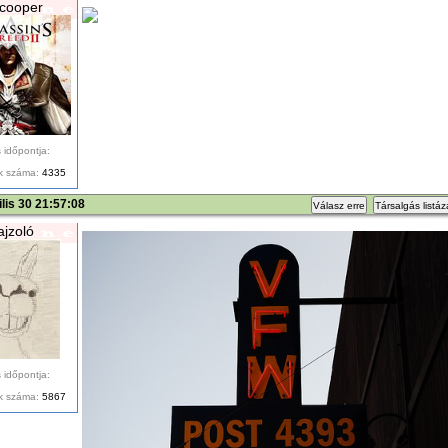
cooper
 időpontja:
k száma:
4335
ilis 30 21:57:08
Válasz erre
Társalgás listá
ajzoló
 időpontja:
k száma:
5867