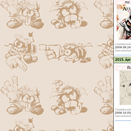
mr.
Csatlakozás
2009.08.24
Üzeneteine
2015. ápr
R
Csatlakozás
2009.10.03
Üzeneteine