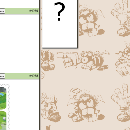
#4979
zása
#4978
zása