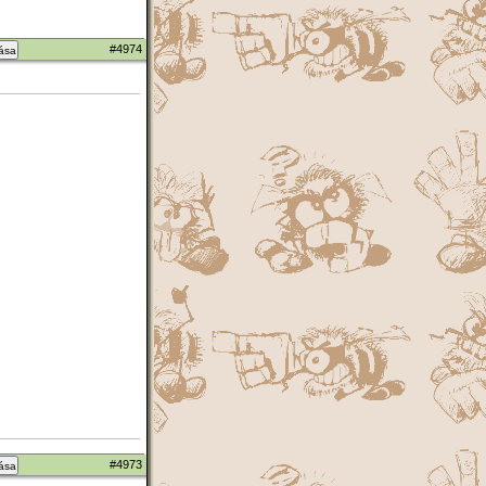
#4974
zása
#4973
zása