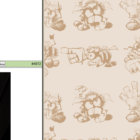
#4972
zása