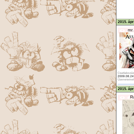
2015. ápr
mr.
Csatlakozás
2009.08.24
Üzeneteine
2015. ápr
R