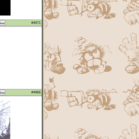
#4971
zása
#4966
zása