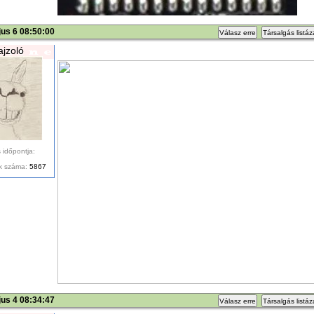
us 6 08:50:00
Válasz erre
Társalgás listá
ajzoló
 időpontja:
k száma:
5867
us 4 08:34:47
Válasz erre
Társalgás listá