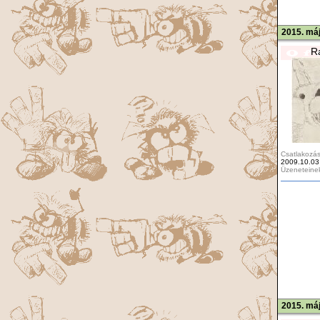
2015. máj
R
Csatlakozás
2009.10.03
Üzeneteine
2015. máj