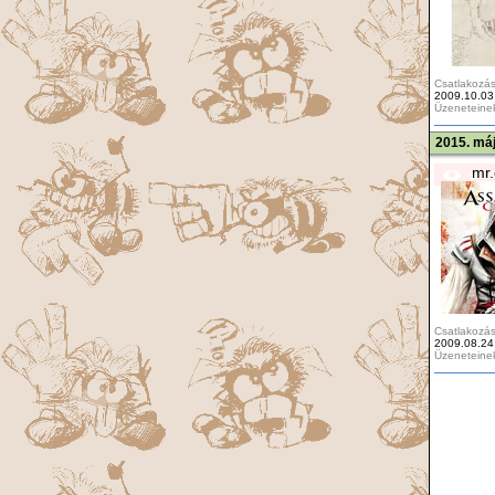
Csatlakozás
2009.10.03
Üzeneteine
2015. máj
mr.
Csatlakozás
2009.08.24
Üzeneteine