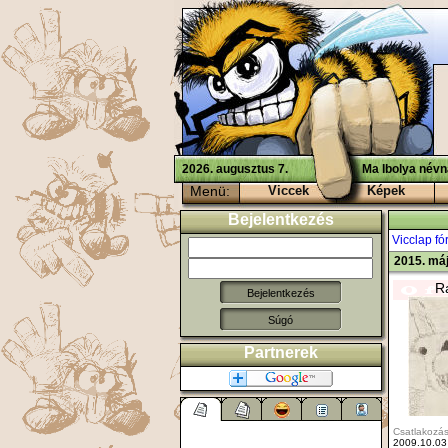
2026. augusztus 7.
Ma Ibolya névn
Menü:
Viccek
Képek
Bejelentkezés
Vicclap f
2015. máj
R
Súgó
Partnerek
Csatlakozás
2009.10.03