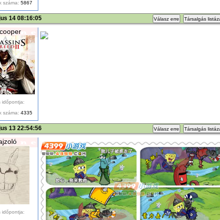
k száma:
5867
us 14 08:16:05
Válasz erre
Társalgás listá
cooper
 időpontja:
k száma:
4335
us 13 22:54:56
Válasz erre
Társalgás listá
ajzoló
 időpontja: