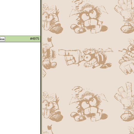
#4975
zása