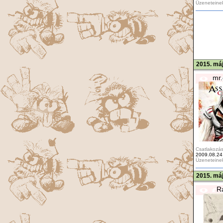
Üzeneteine
2015. máj
mr.
Csatlakozás
2009.08.24
Üzeneteine
2015. máj
R