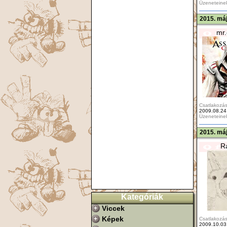
Üzeneteine
2015. máj
mr.
Csatlakozás
2009.08.24
Üzeneteine
2015. máj
R
Kategóriák
Viccek
Képek
Csatlakozás
2009.10.03