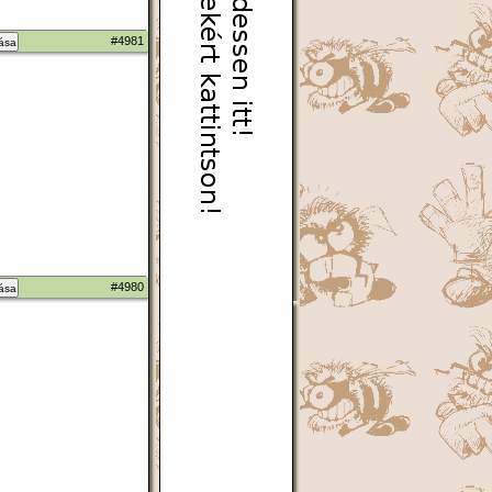
#4981
zása
#4980
zása