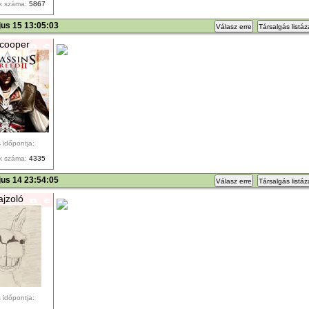
k száma:
5867
us 15 13:05:03
Válasz erre
Társalgás listá
cooper
 időpontja:
k száma:
4335
us 14 23:54:05
Válasz erre
Társalgás listá
ajzoló
 időpontja: