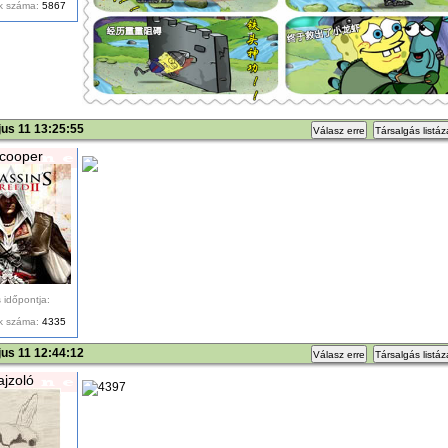
k száma:
5867
us 11 13:25:55
Válasz erre
Társalgás listá
cooper
 időpontja:
k száma:
4335
us 11 12:44:12
Válasz erre
Társalgás listá
ajzoló