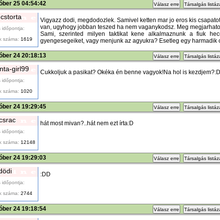
óber 25 04:54:42
Válasz erre
Társalgás listá
cstorta
Vigyazz dodi, megdodozlek. Samivel ketten mar jo eros kis csapatot
van, ugyhogy jobban teszed ha nem vaganykodsz. Meg megjarhatod...
 időpontja:
Sami, szerinted milyen taktikat kene alkalmaznunk a fiuk he
k száma:
1619
gyengesegeiket, vagy menjunk az agyukra? Esetleg egy harmadik o
óber 24 20:18:13
Válasz erre
Társalgás listá
ta-girl99
Cukkoljuk a pasikat? Okéka én benne vagyok!Na hol is kezdjem?:
 időpontja:
k száma:
1020
óber 24 19:29:45
Válasz erre
Társalgás listá
tcsrac
hát most mivan?..hát nem ezt írta:D
 időpontja:
k száma:
12148
óber 24 19:29:03
Válasz erre
Társalgás listá
dödi
:DD
 időpontja:
k száma:
2744
óber 24 19:18:54
Válasz erre
Társalgás listá