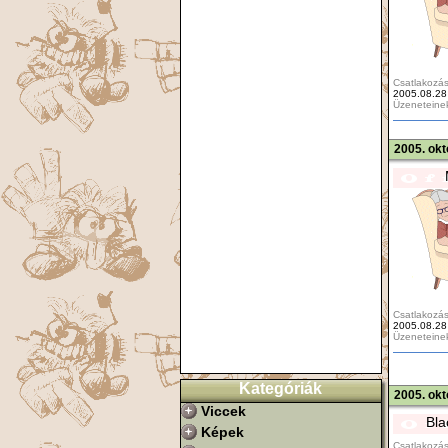
Csatlakozás
2005.08.28
Üzeneteine
2005. okt
Csatlakozás
2005.08.28
Üzeneteine
Kategóriák
2005. okt
Viccek
Bla
Képek
Csatlakozás