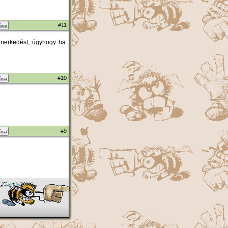
#11
zása
ismerkedést, úgyhogy ha
#10
zása
#9
zása