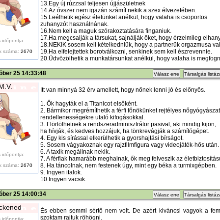
13.Egy új rúzzsal teljesen újjászületnek
14.Az óvszer nem igazán számít nekik a szex élvezetében.
15.Leélhetik egész életünket anélkül, hogy valaha is csoportos
zuhanyzót használnának.
16.Nem kell a maguk szórakoztatására finganiuk.
17.Ha megcsalják a társukat, sajnálják őket, hogy érzelmileg elhan
 időpontja:
18.NEKIK sosem kell kételkedniük, hogy a partnerük orgazmusa való
19.Ha elfelejtettek borotválkozni, senkinek sem kell észrevennie.
k száma:
2670
20.Üdvözölhetik a munkatársunkat anélkül, hogy valaha is megfogn
óber 25 14:33:48
Válasz erre
Társalgás listá
M.V.
Itt van minnyá 32 érv amellett, hogy nőnek lenni jó és előnyös.
1. Ők hagyták el a Titanicot elsőként.
2. Bármikor megrémíthetik a férfi főnökünket rejtélyes nőgyógyászat
rendellenességekre utaló kifogásokkal.
3. Flörtölhetnek a rendszeradminisztrátor pasival, aki mindig kijön,
ha hívják, és kedves hozzájuk, ha tönkrevágják a számítógépet.
4. Egy kis sírással elkerülhetik a gyorshajtási bírságot.
5. Sosem vágyakoznak egy rajzfilmfigura vagy videojáték-hős után.
6. A taxik megállnak nekik.
 időpontja:
7. A férfiak hamarább meghalnak, ők meg felveszik az életbiztosítás
8. Ha táncolnak, nem festenek úgy, mint egy béka a turmixgépben.
k száma:
2670
9. Ingyen italok.
10.Ingyen vacsik.
óber 25 14:00:34
Válasz erre
Társalgás listá
ckened
És ebben semmi sértő nem volt. De azért kiváncsi vagyok a femin
szoktam rajtuk röhögni.
 időpontja: