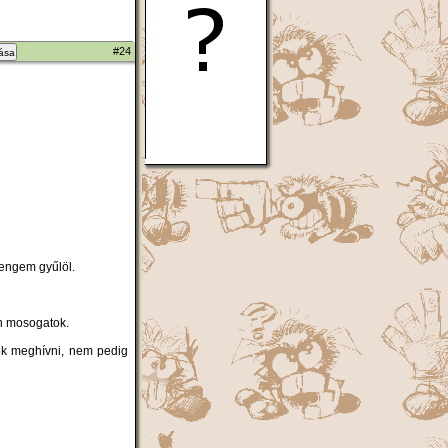
#24
zása
 engem gyűlöl.
en mosogatok.
ttek meghívni, nem pedig