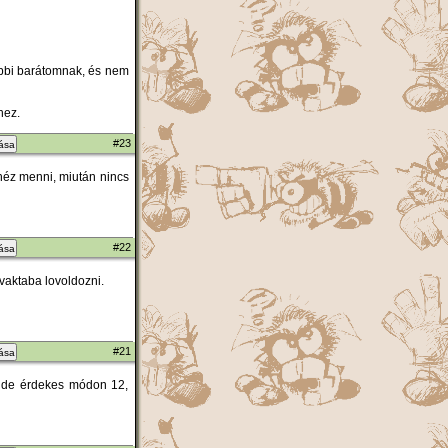
öbbi barátomnak, és nem
hez.
#23
zása
héz menni, miután nincs
#22
zása
 vaktaba lovoldozni.
#21
zása
, de érdekes módon 12,