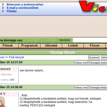
Beteszem a kedvencekhez
E-mail a szerkesztőnek
Főoldal
Keresés:
ina névnapja van.
Filmek
Programok
Idézetek
Linkek
Fórum
Vicclap fórum
órum
>>
Fiúk-lányok
Új üzenet
Időr
óber 25 14:37:04
Válasz erre
Társalgás listá
ckened
van benne valami...
 időpontja:
k száma:
242
óber 25 14:36:40
Válasz erre
Társalgás listá
M.V.
...folyt...
11.Megölelhetik a barátaikat anélkül, hogy azt hinnék, melegek
12.Megölelhetik a barátaikat anélkül, hogy kiderülne, ha
esetleg TÉNYLEG melegek