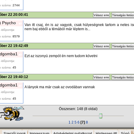
k száma:
2744
óber 22 20:00:41
Válasz erre
Társalgás listá
l) Psycho
Van itt csaj, én is az vagyok, csak hülyeségnek tartom a netes 
nem baj ebből a témából már léptem is...
 időpontja:
k száma:
8579
óber 22 19:42:49
Válasz erre
Társalgás listá
ndgomba1
Ezt az iszonyú zempót én nem tudom követni
 időpontja:
k száma:
45
óber 22 19:40:12
Válasz erre
Társalgás listá
ndgomba1
A lányok ma már csak az ovodában vannak
 időpontja:
k száma:
45
Összesen: 148 (8 oldal)
1
2
5
6
[7]
8
Szerzői jogok
Impresszum
Adatvédelmi nyilatkozat
Hirdessen itt!
Súgó