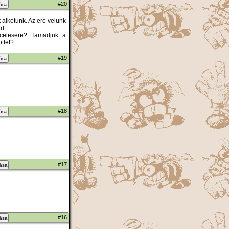
#20
zása
 alkotunk. Az ero velunk
.......
ccelesere? Tamadjuk a
tlet?
#19
zása
D
#18
zása
#17
zása
#16
zása