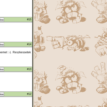
#15
zása
#14
zása
nemet :-). Reszkessetek
#13
zása
#12
zása