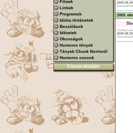
Filmek
2005.08.29
Üzeneteine
Linkek
Programok
2005. okt
Idióta történetek
Bla
Beszólások
Csatlakozás
Idézetek
2005.08.29
Üzeneteine
Okosságok
Humoros tények
Tények Chuck Norrisról
Humoros cuccok
Fórum témáim