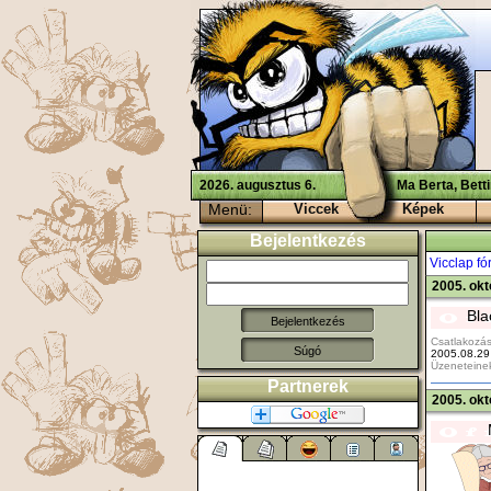
2026. augusztus 6.
Ma Berta, Bett
Menü:
Viccek
Képek
Bejelentkezés
Vicclap f
2005. okt
Bla
Csatlakozás
Súgó
2005.08.29
Üzeneteine
Partnerek
2005. okt