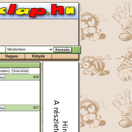
Vegyes
Kütyük
endben
Téma leírás
#28
zása
#27
zása