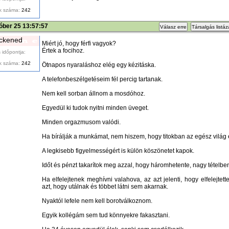
k száma:
242
óber 25 13:57:57
Válasz erre
Társalgás listá
ckened
Miért jó, hogy férfi vagyok?
Értek a focihoz.
 időpontja:
k száma:
242
Ötnapos nyaraláshoz elég egy kézitáska.
A telefonbeszélgetéseim fél percig tartanak.
Nem kell sorban állnom a mosdóhoz.
Egyedül ki tudok nyitni minden üveget.
Minden orgazmusom valódi.
Ha bírálják a munkámat, nem hiszem, hogy titokban az egész világ
A legkisebb figyelmességért is külön köszönetet kapok.
Időt és pénzt takarítok meg azzal, hogy háromhetente, nagy tételb
Ha elfelejtenek meghívni valahova, az azt jelenti, hogy elfelejte
azt, hogy utálnak és többet látni sem akarnak.
Nyaktól lefele nem kell borotválkoznom.
Egyik kollégám sem tud könnyekre fakasztani.