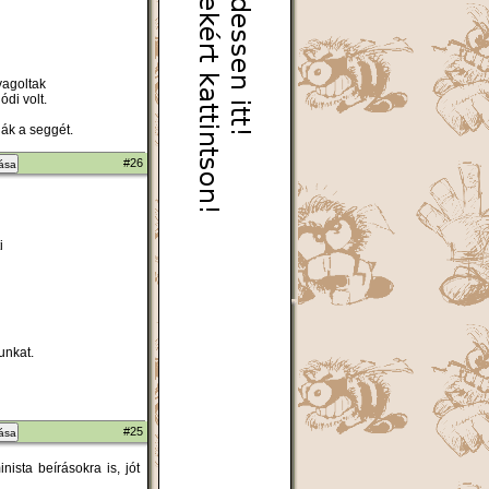
yagoltak
di volt.
ák a seggét.
#26
zása
i
unkat.
#25
zása
ista beírásokra is, jót