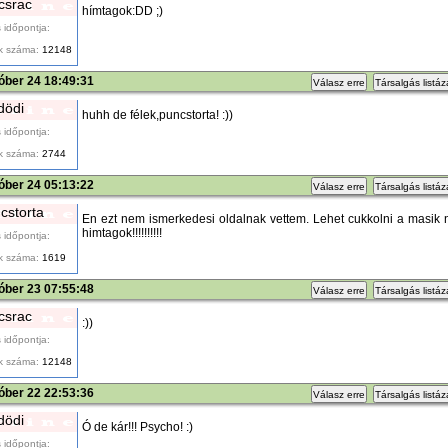
tcsrac
hímtagok:DD ;)
 időpontja:
k száma:
12148
óber 24 18:49:31
Válasz erre
Társalgás listá
dödi
huhh de félek,puncstorta! :))
 időpontja:
k száma:
2744
óber 24 05:13:22
Válasz erre
Társalgás listá
cstorta
En ezt nem ismerkedesi oldalnak vettem. Lehet cukkolni a masik 
himtagok!!!!!!!!!!
 időpontja:
k száma:
1619
óber 23 07:55:48
Válasz erre
Társalgás listá
tcsrac
:))
 időpontja:
k száma:
12148
óber 22 22:53:36
Válasz erre
Társalgás listá
dödi
Ó de kár!!! Psycho! :)
 időpontja: