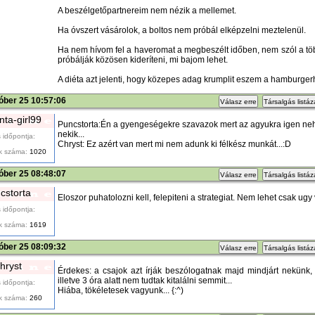
A beszélgetőpartnereim nem nézik a mellemet.
Ha óvszert vásárolok, a boltos nem próbál elképzelni meztelenül.
Ha nem hívom fel a haveromat a megbeszélt időben, nem szól a t
próbálják közösen kideríteni, mi bajom lehet.
A diéta azt jelenti, hogy közepes adag krumplit eszem a hamburger
óber 25 10:57:06
Válasz erre
Társalgás listá
ta-girl99
Puncstorta:Én a gyengeségekre szavazok mert az agyukra igen ne
nekik...
 időpontja:
Chryst: Ez azért van mert mi nem adunk ki félkész munkát...:D
k száma:
1020
óber 25 08:48:07
Válasz erre
Társalgás listá
cstorta
Eloszor puhatolozni kell, felepiteni a strategiat. Nem lehet csak ugy
 időpontja:
k száma:
1619
óber 25 08:09:32
Válasz erre
Társalgás listá
hryst
Érdekes: a csajok azt írják beszólogatnak majd mindjárt nekünk
illetve 3 óra alatt nem tudtak kitalálni semmit...
 időpontja:
Hiába, tökéletesek vagyunk... {:^)
k száma:
260