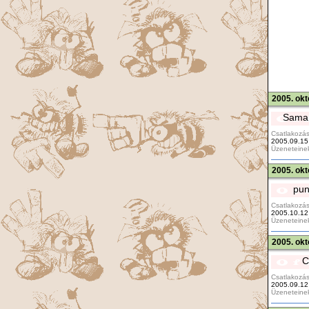
2005. okt
Saman
Csatlakozás
2005.09.15
Üzeneteine
2005. okt
pun
Csatlakozás
2005.10.12
Üzeneteine
2005. okt
C
Csatlakozás
2005.09.12
Üzeneteine