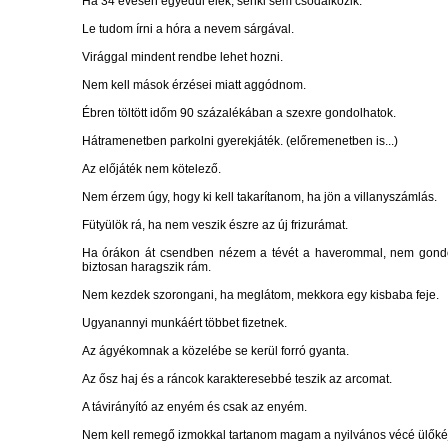
Ha 34 évesen egyedül élek, senki sem csodálkozik.
Le tudom írni a hóra a nevem sárgával.
Virággal mindent rendbe lehet hozni.
Nem kell mások érzései miatt aggódnom.
Ébren töltött időm 90 százalékában a szexre gondolhatok.
Hátramenetben parkolni gyerekjáték. (előremenetben is...)
Az előjáték nem kötelező.
Nem érzem úgy, hogy ki kell takarítanom, ha jön a villanyszámlás.
Fütyülök rá, ha nem veszik észre az új frizurámat.
Ha órákon át csendben nézem a tévét a haverommal, nem gondo
biztosan haragszik rám.
Nem kezdek szorongani, ha meglátom, mekkora egy kisbaba feje.
Ugyanannyi munkáért többet fizetnek.
Az ágyékomnak a közelébe se kerül forró gyanta.
Az ősz haj és a ráncok karakteresebbé teszik az arcomat.
A távirányító az enyém és csak az enyém.
Nem kell remegő izmokkal tartanom magam a nyilvános vécé ülőkéje