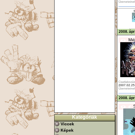
Üzeneteine
S
2008. ápr
Méj
Csatlakozás
2007.02.25
Üzeneteine
2008. ápr
Kategóriák
Viccek
Képek