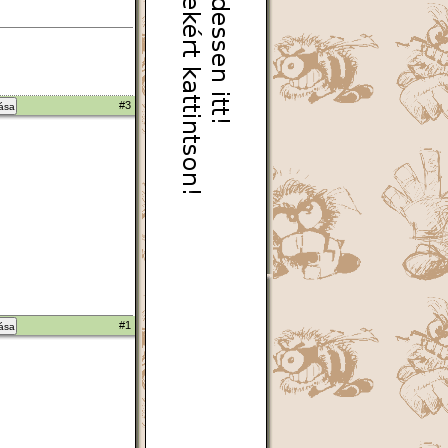
#3
zása
#1
zása