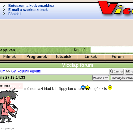
Beteszem a kedvencekhez
E-mail a szerkesztőnek
Főoldal
Keresés:
apja van.
Filmek
Programok
Idézetek
Linkek
Fórum
Vicclap fórum
órum
>>
Gyilkoljunk együtt!
Új üzenet
Időr
ilis 27 19:14:33
Válasz erre
Társalgás listá
wrence
mé nem azt irtad ki h flippy fan club
de jó ez is
 időpontja: