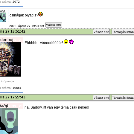
k száma:
2072
aAjt
csináljak olyat is?
Válasz erre
2008. április 27 19:31:09
ilis 27 18:51:42
Válasz erre
Társalgás listá
denboj
Ehhhhh,. vééééééééér!
 időpontja:
k száma:
10661
ilis 27 17:27:43
Válasz erre
Társalgás listá
SaAjt
na, Sadow, itt van egy téma csak neked!