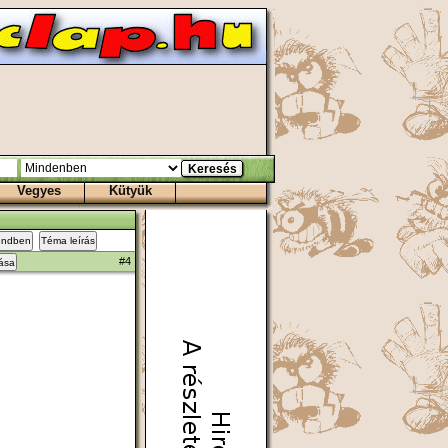
Vegyes
Kütyük
endben
Téma leírás
#4
zása