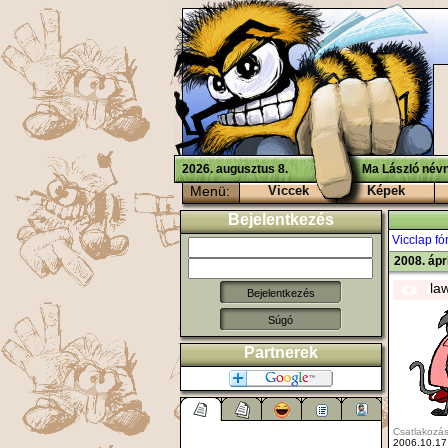
2026. augusztus 8.
Ma László névn
Menü:
Viccek
Képek
Bejelentkezés
Vicclap f
2008. ápr
la
Súgó
Partnerek
Csatlakozás
2006.10.17