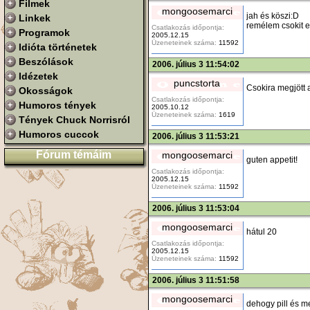
Filmek
mongoosemarci
jah és köszi:D
Linkek
remélem csokit e
Csatlakozás időpontja:
Programok
2005.12.15
Üzeneteinek száma:
11592
Idióta történetek
Beszólások
2006. július 3 11:54:02
Idézetek
puncstorta
Csokira megjött a
Okosságok
Csatlakozás időpontja:
Humoros tények
2005.10.12
Üzeneteinek száma:
1619
Tények Chuck Norrisról
Humoros cuccok
2006. július 3 11:53:21
Fórum témáim
mongoosemarci
guten appetit!
Csatlakozás időpontja:
2005.12.15
Üzeneteinek száma:
11592
2006. július 3 11:53:04
mongoosemarci
hátul 20
Csatlakozás időpontja:
2005.12.15
Üzeneteinek száma:
11592
2006. július 3 11:51:58
mongoosemarci
dehogy pill és m