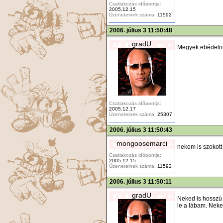
Csatlakozás időpontja:
2005.12.15
Üzeneteinek száma:
11592
2006. július 3 11:50:48
gradU
Megyek ebédelni.
Csatlakozás időpontja:
2005.12.17
Üzeneteinek száma:
25307
2006. július 3 11:50:43
mongoosemarci
nekem is szokott 
Csatlakozás időpontja:
2005.12.15
Üzeneteinek száma:
11592
2006. július 3 11:50:11
gradU
Neked is hosszú 
le a lábam. Nek