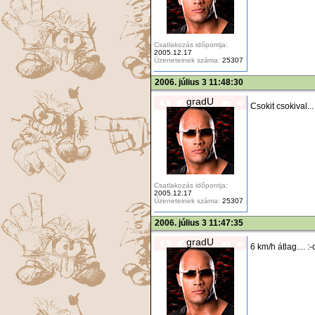
Csatlakozás időpontja:
2005.12.17
Üzeneteinek száma:
25307
2006. július 3 11:48:30
gradU
Csokit csokival...
Csatlakozás időpontja:
2005.12.17
Üzeneteinek száma:
25307
2006. július 3 11:47:35
gradU
6 km/h átlag.... 