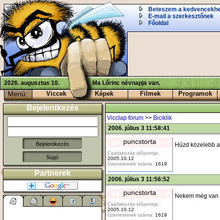
Beteszem a kedvencekh
E-mail a szerkesztőnek
Főoldal
2026. augusztus 10.
Ma Lőrinc névnapja van.
Menü:
Viccek
Képek
Filmek
Programok
Bejelentkezés
Vicclap fórum
>>
Biciklik
2006. július 3 11:58:41
puncstorta
Húzd közelebb a f
Csatlakozás időpontja:
Súgó
2005.10.12
Üzeneteinek száma:
1619
Partnerek
2006. július 3 11:56:52
puncstorta
Nekem még van k
Csatlakozás időpontja:
2005.10.12
Üzeneteinek száma:
1619