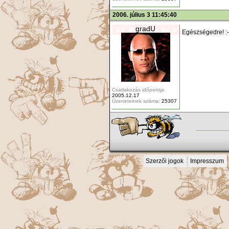
2006. július 3 11:45:40
gradU
Egészségedre! :-)
Csatlakozás időpontja:
2005.12.17
Üzeneteinek száma:
25307
Szerzői jogok
Impresszum