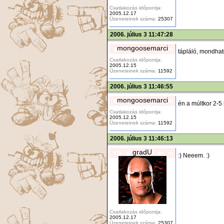
Csatlakozás időpontja:
2005.12.17
Üzeneteinek száma:
25307
2006. július 3 11:47:28
mongoosemarci
tápláló, mondhat
Csatlakozás időpontja:
2005.12.15
Üzeneteinek száma:
11592
2006. július 3 11:46:55
mongoosemarci
én a múltkor 2-5 
Csatlakozás időpontja:
2005.12.15
Üzeneteinek száma:
11592
2006. július 3 11:46:13
gradU
:) Neeem. :)
Csatlakozás időpontja:
2005.12.17
Üzeneteinek száma:
25307