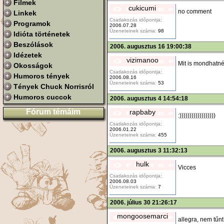
Filmek
cukicumi
no comment
Linkek
Csatlakozás időpontja:
Programok
2006.07.28
Üzeneteinek száma:
98
Idióta történetek
Beszólások
2006. augusztus 16 19:00:38
Idézetek
vizimanoo
Mit is mondhatn
Okosságok
Csatlakozás időpontja:
Humoros tények
2006.08.16
Üzeneteinek száma:
53
Tények Chuck Norrisról
Humoros cuccok
2006. augusztus 4 14:54:18
Fórum témáim
rapbaby
:))))))))))))))))))
Csatlakozás időpontja:
2006.01.22
Üzeneteinek száma:
455
2006. augusztus 3 11:32:13
hulk
Vicces
Csatlakozás időpontja:
2006.08.03
Üzeneteinek száma:
7
2006. július 30 21:26:17
mongoosemarci
allegra, nem tűnt