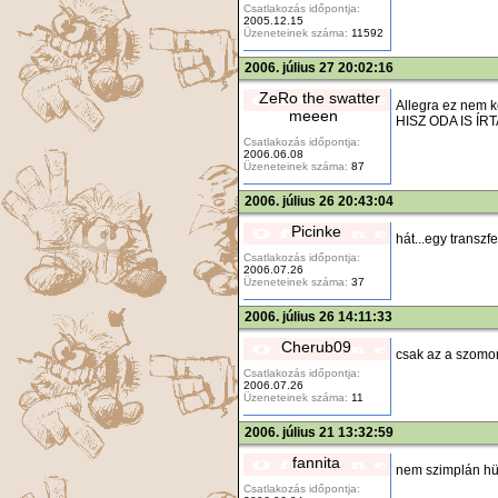
Csatlakozás időpontja:
2005.12.15
Üzeneteinek száma:
11592
2006. július 27 20:02:16
ZeRo the swatter
Allegra ez nem 
meeen
HISZ ODA IS ÍRTAD
Csatlakozás időpontja:
2006.06.08
Üzeneteinek száma:
87
2006. július 26 20:43:04
Picinke
hát...egy transz
Csatlakozás időpontja:
2006.07.26
Üzeneteinek száma:
37
2006. július 26 14:11:33
Cherub09
csak az a szomorú h 
Csatlakozás időpontja:
2006.07.26
Üzeneteinek száma:
11
2006. július 21 13:32:59
fannita
nem szimplán hü
Csatlakozás időpontja: