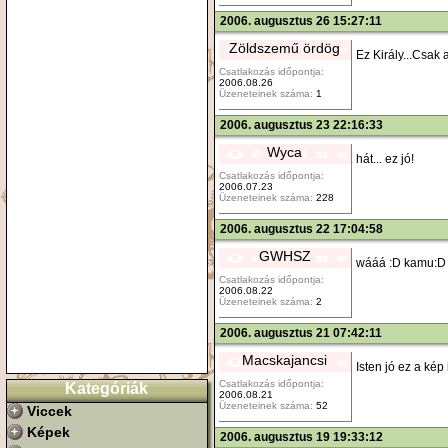
2006. augusztus 26 15:27:11
Zöldszemű ördög
Ez Király...Csak 
Csatlakozás időpontja:
2006.08.26
Üzeneteinek száma:
1
2006. augusztus 23 22:16:33
Wyca
hát... ez jó!
Csatlakozás időpontja:
2006.07.23
Üzeneteinek száma:
228
2006. augusztus 22 17:04:58
GWHSZ
wááá :D kamu:D
Csatlakozás időpontja:
2006.08.22
Üzeneteinek száma:
2
2006. augusztus 21 07:42:11
Macskajancsi
Isten jó ez a kép i
Csatlakozás időpontja:
Kategóriák
2006.08.21
Üzeneteinek száma:
52
Viccek
Képek
2006. augusztus 19 19:33:12