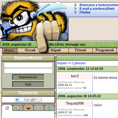
Beteszem a kedvencekh
E-mail a szerkesztőnek
Főoldal
2026. augusztus 10.
Ma Lőrinc névnapja van.
Menü:
Viccek
Képek
Filmek
Programok
Bejelentkezés
Képek
>>
Cybersex
2006. szeptember 12 14:02:50
bor2
Ez baromi durva 
Csatlakozás időpontja:
Súgó
2006.09.12
Üzeneteinek száma:
52
Partnerek
2006. augusztus 30 14:25:22
Tequila996
csúcs
Csatlakozás időpontja:
2006.07.18
Üzeneteinek száma:
168