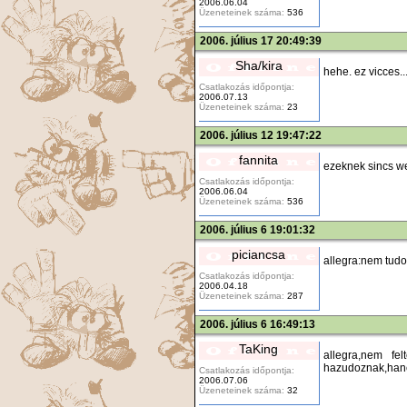
2006.06.04
Üzeneteinek száma:
536
2006. július 17 20:49:39
Sha/kira
hehe. ez vicces.
Csatlakozás időpontja:
2006.07.13
Üzeneteinek száma:
23
2006. július 12 19:47:22
fannita
ezeknek sincs w
Csatlakozás időpontja:
2006.06.04
Üzeneteinek száma:
536
2006. július 6 19:01:32
piciancsa
allegra:nem tudo
Csatlakozás időpontja:
2006.04.18
Üzeneteinek száma:
287
2006. július 6 16:49:13
TaKing
allegra,nem fe
hazudoznak,hane
Csatlakozás időpontja:
2006.07.06
Üzeneteinek száma:
32