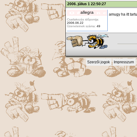
2006. július 1 22:50:27
allegra
amugy ha itt tar
Csatlakozás időpontja:
2006.06.22
Üzeneteinek száma:
49
Szerzői jogok
Impresszum