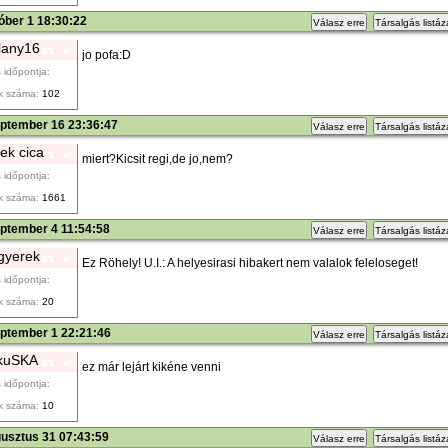
óber 1 18:30:22
Válasz erre
Társalgás listá
alany16
jo pofa:D
 időpontja:
k száma:
102
eptember 16 23:36:47
Válasz erre
Társalgás listá
ek cica
miert?Kicsit regi,de jo,nem?
 időpontja:
k száma:
1661
eptember 4 11:54:58
Válasz erre
Társalgás listá
gyerek
Ez Röhely! U.I.: A helyesirasi hibakert nem valalok feleloseget!
 időpontja:
k száma:
20
eptember 1 22:21:46
Válasz erre
Társalgás listá
kuSKA
ez már lejárt kikéne venni
 időpontja:
k száma:
10
usztus 31 07:43:59
Válasz erre
Társalgás listá