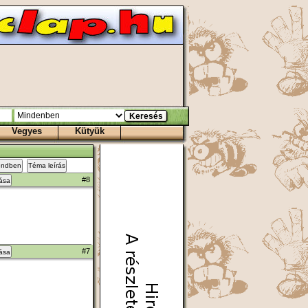
Vegyes
Kütyük
endben
Téma leírás
#8
zása
#7
zása