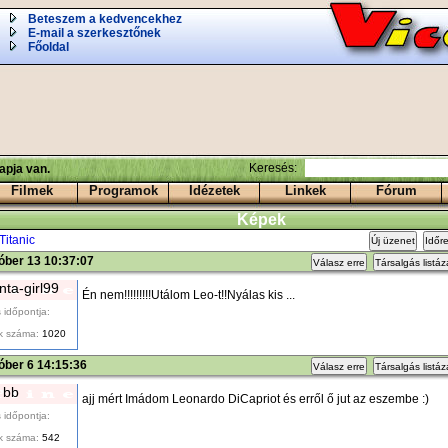
Beteszem a kedvencekhez
E-mail a szerkesztőnek
Főoldal
Keresés:
apja van.
Filmek
Programok
Idézetek
Linkek
Fórum
Képek
Titanic
Új üzenet
Időr
óber 13 10:37:07
Válasz erre
Társalgás listá
ta-girl99
Én nem!!!!!!!!!Utálom Leo-t!!Nyálas kis ...
 időpontja:
k száma:
1020
óber 6 14:15:36
Válasz erre
Társalgás listá
bb
ajj mért Imádom Leonardo DiCapriot és erről ő jut az eszembe :)
 időpontja:
k száma:
542