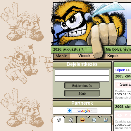
2026. augusztus 7.
Ma Ibolya névn
Menü:
Viccek
Képek
Bejelentkezés
Képek
>>
2005. okt
Saman
Csatlakozás
Súgó
2005.09.15
Üzeneteine
Partnerek
2005. okt
Csatlakozás
2005.09.10
Üzeneteine