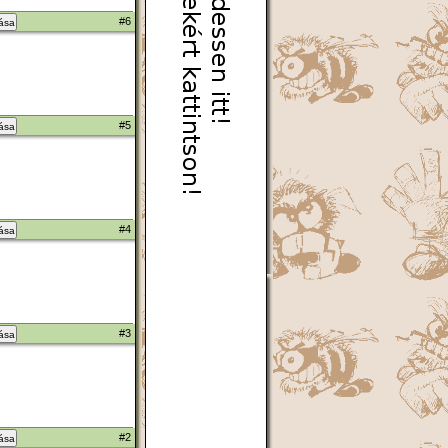
#6
zása
#5
zása
#4
zása
#3
zása
#2
zása