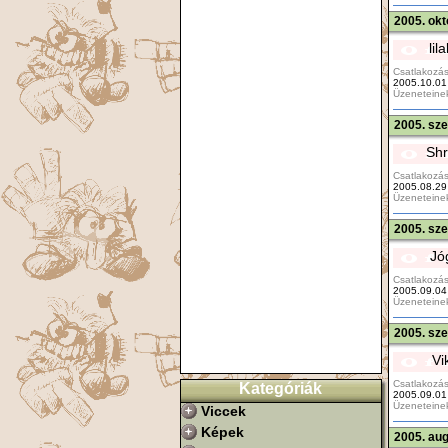
2005. okt
lil
Csatlakozás
2005.10.01
Üzeneteine
2005. sz
Shr
Csatlakozás
2005.08.29
Üzeneteine
2005. sz
Jó
Csatlakozás
2005.09.04
Üzeneteine
2005. sz
Vi
Csatlakozás
Kategóriák
2005.09.01
Üzeneteine
Viccek
Képek
2005. aug