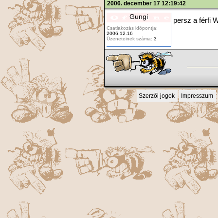
2006. december 17 12:19:42
Gungi
persz a férfi 
Csatlakozás időpontja:
2006.12.16
Üzeneteinek száma:
3
Szerzői jogok
Impresszum