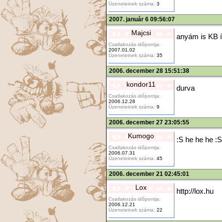
Üzeneteinek száma:
3
2007. január 6 09:56:07
Majcsi
anyám is KB í
Csatlakozás időpontja:
2007.01.02
Üzeneteinek száma:
35
2006. december 28 15:51:38
kondor11
durva
Csatlakozás időpontja:
2006.12.28
Üzeneteinek száma:
9
2006. december 27 23:05:55
Kumogo
:S he he he :S
Csatlakozás időpontja:
2006.07.31
Üzeneteinek száma:
45
2006. december 21 02:45:01
Lox
http://lox.hu
Csatlakozás időpontja:
2006.12.21
Üzeneteinek száma:
22