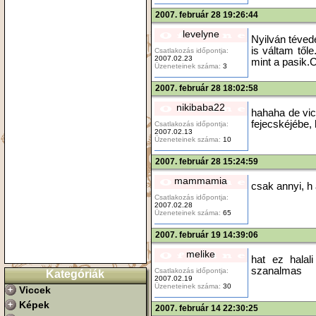
2007. február 28 19:26:44
levelyne
Nyilván téved
is váltam től
Csatlakozás időpontja:
2007.02.23
mint a pasik.C
Üzeneteinek száma:
3
2007. február 28 18:02:58
nikibaba22
hahaha de vic
fejecskéjébe,
Csatlakozás időpontja:
2007.02.13
Üzeneteinek száma:
10
2007. február 28 15:24:59
mammamia
csak annyi, h a
Csatlakozás időpontja:
2007.02.28
Üzeneteinek száma:
65
2007. február 19 14:39:06
melike
hat ez halali
szanalmas
Csatlakozás időpontja:
Kategóriák
2007.02.19
Üzeneteinek száma:
30
Viccek
Képek
2007. február 14 22:30:25