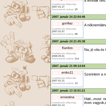
a férfinak nin
Csatlakozás időpontja:
2007.01.27
Üzeneteinek száma:
25
2007. január 24 22:04:46
gorillaz
A nőknemlátn
Csatlakozás időpontja:
2007.01.07
Üzeneteinek száma:
69
2007. január 24 21:45:38
Kardos
Na, jó vita és
Csatlakozás időpontja:
2006.05.01
Üzeneteinek száma:
214
2007. január 21 09:14:04
eniko11
Szerintem a n
Csatlakozás időpontja:
2007.01.21
Üzeneteinek száma:
13
2007. január 13 16:01:21
ernestina
Hátt...most n
éves vagyok,é
Csatlakozás időpontja:
2007.01.13