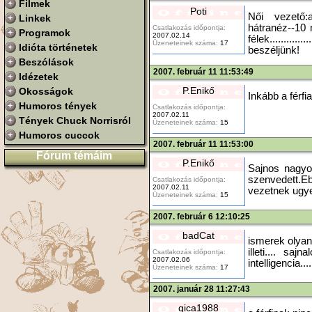
Filmek
Poti
Női vezető:a
Linkek
hátranéz--10 
Csatlakozás időpontja:
Programok
2007.02.14
félek...........
Üzeneteinek száma:
17
Idióta történetek
beszéljünk!
Beszólások
2007. február 11 11:53:49
Idézetek
P.Enikő
Okosságok
Inkább a férfi
Humoros tények
Csatlakozás időpontja:
2007.02.11
Tények Chuck Norrisról
Üzeneteinek száma:
15
Humoros cuccok
2007. február 11 11:53:00
Fórum témáim
P.Enikő
Sajnos nagyo
szenvedett.E
Csatlakozás időpontja:
2007.02.11
vezetnek ugy
Üzeneteinek száma:
15
2007. február 6 12:10:25
badCat
ismerek olyan
illeti.... s
Csatlakozás időpontja:
2007.02.06
intelligencia...
Üzeneteinek száma:
17
2007. január 28 11:27:43
gica1988