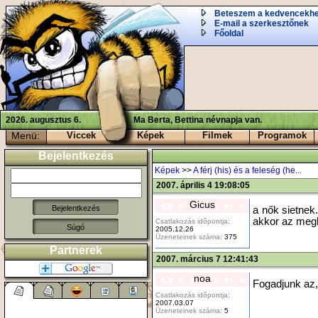
Beteszem a kedvencekh
E-mail a szerkesztőnek
Főoldal
2026. augusztus 6.
Ma Berta, Bettina névnapja van.
Menü:
Viccek
Képek
Filmek
Programok
Bejelentkezés
Képek
>>
A férj (his) és a feleség (he...
2007. április 4 19:08:05
Gicus
a nők sietnek
akkor az meg
Csatlakozás időpontja:
Súgó
2005.12.26
Üzeneteinek száma:
375
Partnerek
2007. március 7 12:41:43
noa
Fogadjunk az, 
Csatlakozás időpontja:
2007.03.07
Üzeneteinek száma:
5