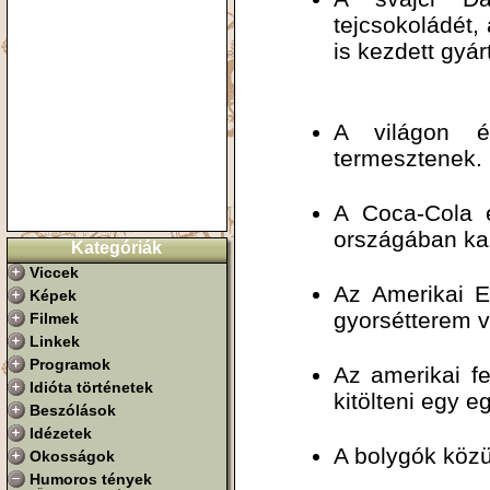
tejcsokoládét,
is kezdett gyár
A világon é
termesztenek.
A Coca-Cola 
országában ka
Kategóriák
Viccek
Az Amerikai E
Képek
gyorsétterem v
Filmek
Linkek
Programok
Az amerikai f
Idióta történetek
kitölteni egy 
Beszólások
Idézetek
A bolygók köz
Okosságok
Humoros tények