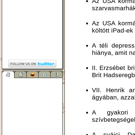
Az USA kormán
szarvasmarhák
Az USA kormán
költött iPad-e
A téli depress
hiánya, amit na
II. Erzsébet br
Brit Hadseregb
VII. Henrik a
ágyában, azzal
A gyakori 
szívbetegsége
A svájci Da