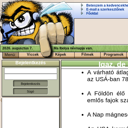
Beteszem a kedvencekh
E-mail a szerkesztőnek
Főoldal
2026. augusztus 7.
Ma Ibolya névnapja van.
Menü:
Viccek
Képek
Filmek
Programok
Bejelentkezés
Igaz, de
A várható átla
az USÁ-ban 78
Súgó
A Földön élő 
emlős fajok s
A Nap mágnese