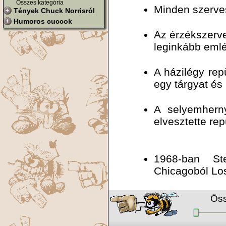
Összes kategória
Minden szerves
Tények Chuck Norrisról
Humoros cuccok
Az érzékszerve
leginkább eml
A házilégy rep
egy tárgyat és 
A selyemherny
elvesztette re
1968-ban St
Chicagoból Los
Öss