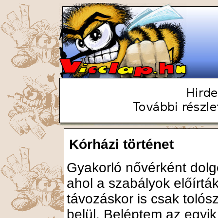
Kórházi történet
Gyakorló nővérként dolg
ahol a szabályok előírt
távozáskor is csak tolós
belül. Beléptem az egyik