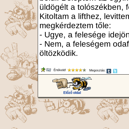
üldögélt a tolószékben, f
Kitoltam a lifthez, levitte
megkérdeztem tőle:
- Ugye, a felesége idejö
- Nem, a feleségem oda
öltözködik.
Értékeld!
Megosztás:
Előző oldal