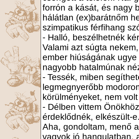
forrón a kását, és nagy
hálátlan (ex)barátnőm he
szimpatikus férfihang szó
- Halló, beszélhetnék ké
Valami azt súgta nekem,
ember hiúságának ugye 
nagyobb hatalmúnak nézi
- Tessék, miben segíthe
legmegnyerőbb modoromb
körülményeket, nem volt
- Délben vittem Önökhöz 
érdeklődnék, elkészült-e
Aha, gondoltam, menő a
vagyok jó hangulatban, 