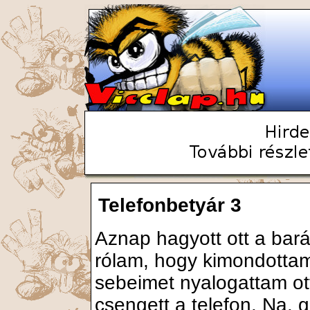
Telefonbetyár 3
Aznap hagyott ott a bar
rólam, hogy kimondotta
sebeimet nyalogattam ott
csengett a telefon. Na.