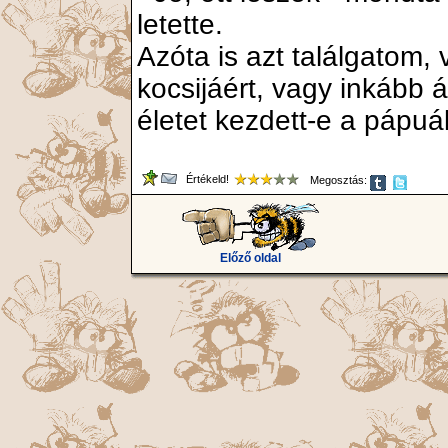
letette.
Azóta is azt találgatom,
kocsijáért, vagy inkább á
életet kezdett-e a pápuák
Értékeld!
Megosztás:
Előző oldal