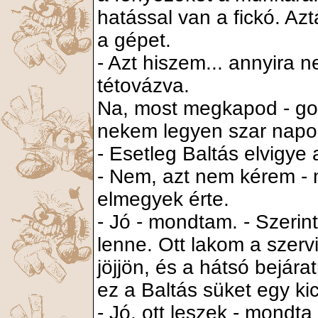
hatással van a fickó. Azt
a gépet.
- Azt hiszem... annyira 
tétovázva.
Na, most megkapod - go
nekem legyen szar napo
- Esetleg Baltás elvigye
- Nem, azt nem kérem - 
elmegyek érte.
- Jó - mondtam. - Szerint
lenne. Ott lakom a szervi
jöjjön, és a hátsó bejára
ez a Baltás süket egy kic
- Jó, ott leszek - mondt