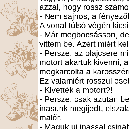
azzal, hogy rossz számot
- Nem sajnos, a fényezők
A vonal túlsó végén kicsi
- Már megbocsásson, de 
vittem be. Azért miért ke
- Persze, az olajcsere m
motort akartuk kivenni, a
megkarcolta a karosszéri
Ez valamiért rosszul eset
- Kivették a motort?!
- Persze, csak azután be
inasunk megijedt, elszal
malőr.
- Maguk új inassal csiná