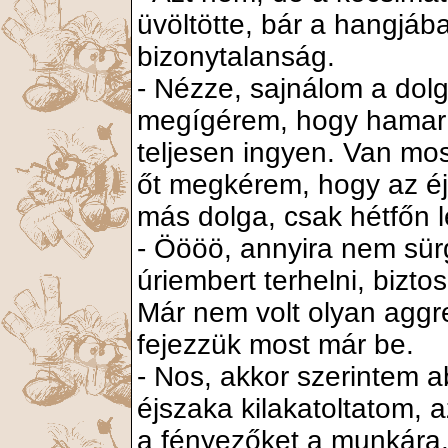
üvöltötte, bár a hangjába
bizonytalanság.
- Nézze, sajnálom a dolg
megígérem, hogy hamar 
teljesen ingyen. Van mo
őt megkérem, hogy az é
más dolga, csak hétfőn l
- Öööö, annyira nem sü
úriembert terhelni, bizto
Már nem volt olyan aggr
fejezzük most már be.
- Nos, akkor szerintem 
éjszaka kilakatoltatom, 
a fényezőket a munkára. 