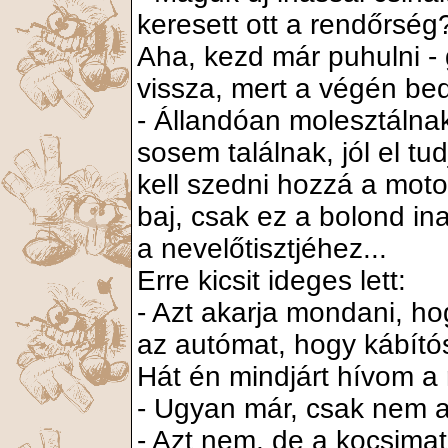
keresett ott a rendőrség
Aha, kezd már puhulni -
vissza, mert a végén be
- Állandóan molesztálnak
sosem találnak, jól el tu
kell szedni hozzá a mot
baj, csak ez a bolond ina
a nevelőtisztjéhez...
Erre kicsit ideges lett:
- Azt akarja mondani, ho
az autómat, hogy kábít
Hát én mindjárt hívom a
- Ugyan már, csak nem a
- Azt nem, de a kocsimat 