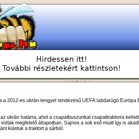
ója a 2012-es ukrán-lengyel rendezésű UEFA labdarúgó Európa
z ukrán határra, ahol a csapatbuszunkat csapattraktorra kellett
voltak megfelelő állapotban. Sajnos a sok eső miatt így is akad
nt kiástuk a traktort a sárból.