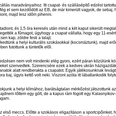
llás maradványaihoz. Itt csapat- és szállásépítő edzést tartott
 Még el sem kezdődött az EB, de már kimerült vagyok, de sebaj, 
ont, majd lesz időm pihenni.
diont, és 1,5 óra keresés után mind a két kaput sikerült megtal
gették a fűmagot, úgyhogy a csapat vállalta, hogy egy 11-esért
en kap, zöldre festi a talajt.
edtünk a helyi kulturális szokásokkal (kocsmáztunk), majd erő
en futottunk a tüntetők elől.
óedzésen nem volt mindenki elég gyors, ezért páran közülünk k
eket szenvedtek. Szerencsére ezek a kedves ukrán házigazdák
llanatok alatt rendberakta a csapatot. Egyik játékosunknak levágt
 baj, úgyis kettő volt neki. Viszont azóta itt lábatlankodik folyt
kjunk a helyi klímához, barátságtalan mérkőzést játszottunk a
dnem lőttem egy gólt, de a kapus rám fogott egy Kalasnyikov-o
agam.
z első meccs. Előtte a szokásos eligazításon a sportcipőinket, 