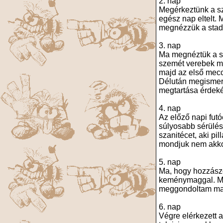
2. nap
Megérkeztünk a szá
egész nap eltelt.
megnézzük a stadi
3. nap
Ma megnéztük a sta
szemét verebek me
majd az első meccs
Délután megismerk
megtartása érdekéb
4. nap
Az előző napi fut
súlyosabb sérülés
szanitécet, aki pi
mondjuk nem akkora
5. nap
Ma, hogy hozzászo
keménymaggal. Maj
meggondoltam m
6. nap
Végre elérkezett a