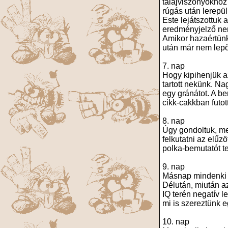
talajviszonyokhoz
rúgás után lerepü
Este lejátszottuk
eredményjelző nem
Amikor hazaértünk,
után már nem lep
7. nap
Hogy kipihenjük a
tartott nekünk. Na
egy gránátot. A be
cikk-cakkban futot
8. nap
Úgy gondoltuk, me
felkutatni az elűz
polka-bemutatót t
9. nap
Másnap mindenki j
Délután, miután a
IQ terén negatív 
mi is szereztünk e
10. nap