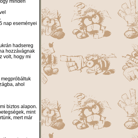
 hogy minden
vel
.
ző 5 nap eseményei
 ukrán hadsereg
, ha hozzávágnak
z volt, hogy mi
t megpróbáltuk
szágba, ahol
mi biztos alapon.
betegségek, mint
rtünk, mert már