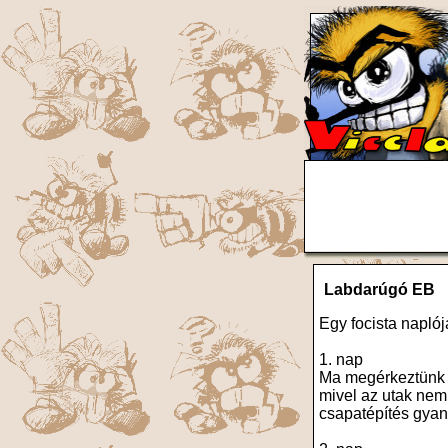
Labdarúgó EB
Egy focista napl
1. nap
Ma megérkeztünk a
mivel az utak nem 
csapatépítés gyaná