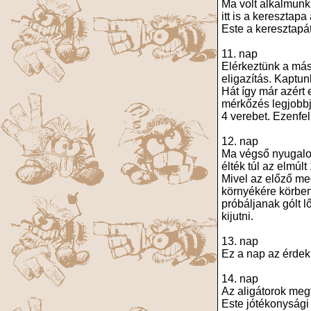
Ma volt alkalmunk
itt is a keresztap
Este a keresztapá
11. nap
Elérkeztünk a más
eligazítás. Kaptun
Hát így már azért 
mérkőzés legjobbjá
4 verebet. Ezenfelü
12. nap
Ma végső nyugalom
élték túl az elmúl
Mivel az előző me
környékére körben 
próbáljanak gólt 
kijutni.
13. nap
Ez a nap az érdek
14. nap
Az aligátorok meg
Este jótékonysági 