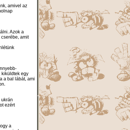
unk, amivel az
holnap
álni. Azok a
 cserébe, amit
nlétünk
önnyebb-
 kiküldtek egy
a a bal lábát, ami
on.
z ukrán
t ezért
hogy a