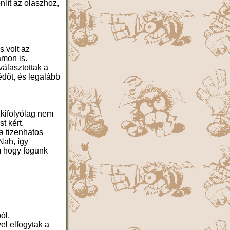
lít az olaszhoz,
 volt az
amon is.
választottak a
édőt, és legalább
 kifolyólag nem
t kért.
a tizenhatos
 Nah, így
m hogy fogunk
ól.
el elfogytak a