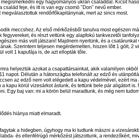
 megismerkedni egy hagyományos ukrán családdal. Kicsit hason
a a család feje, és itt is van egy csomó "Don" nevű ember.
t megválasztottuk rendőrfőkapitánynak, mert az sincs most.
odik meccshez. Az első mérkőzésből tanulva most egészen más
k fegyvereket, és részt vettünk egy alapfokú tankvezetői tanfoly
egészen más volt játszani! Majdnem nyertünk, és a csatárunkat 
nak. Szerintem teljesen megérdemelten, hiszen lőtt 1 gólt, 2 v
l volt 1 kapufája is, de azt ellopták tőle.
ra helyeztük azokat a csapattársainkat, akik valamilyen okból
t 11 napot. Délután a hátországba telefonált az edző és utánpótlás
ccsen az edző nem volt elégedett a kapu védelmével, ezért ma 
a kapu körül vizesárkot ástunk, és tettünk bele pár aligátort is.
lőni. Egy baj van: mi a körön belül maradtunk, és még nem tudo
lődés hiánya miatt elmaradt.
fagytak a hidegben, úgyhogy ma ki tudtunk mászni a vizesárokb
labda- és ellenfélrúgó mérkőzést játszottunk, a rendezőkért, miv