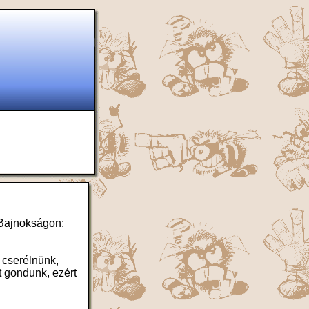
 Bajnokságon:
 cserélnünk,
t gondunk, ezért