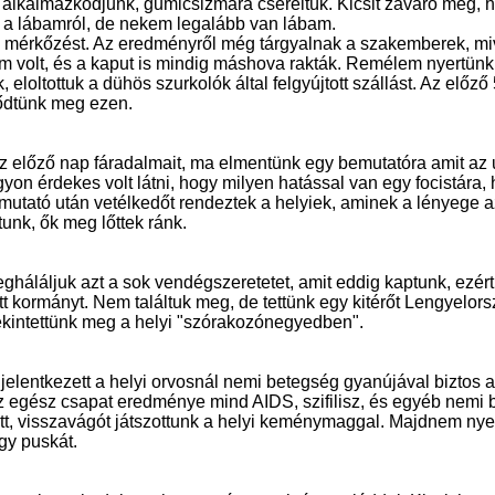
 alkalmazkodjunk, gumicsizmára cseréltük. Kicsit zavaró még,
l a lábamról, de nekem legalább van lábam.
 a mérkőzést. Az eredményről még tárgyalnak a szakemberek, mi
 volt, és a kaput is mindig máshova rakták. Remélem nyertünk
 eloltottuk a dühös szurkolók által felgyújtott szállást. Az elő
ődtünk meg ezen.
z előző nap fáradalmait, ma elmentünk egy bemutatóra amit az
gyon érdekes volt látni, hogy milyen hatással van egy focistára
mutató után vetélkedőt rendeztek a helyiek, aminek a lényege a
tunk, ők meg lőttek ránk.
gháláljuk azt a sok vendégszeretetet, amit eddig kaptunk, ezér
ött kormányt. Nem találtuk meg, de tettünk egy kitérőt Lengyelor
ekintettünk meg a helyi "szórakozónegyedben".
elentkezett a helyi orvosnál nemi betegség gyanújával biztos a
z egész csapat eredménye mind AIDS, szifilisz, és egyéb nemi 
lett, visszavágót játszottunk a helyi keménymaggal. Majdnem nye
gy puskát.