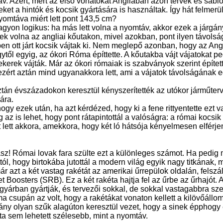
v. Azért, mert az első vonatokat Angliában azon tervek és sablo
eket a hintók és kocsik gyártására is használtak. Így hát felmerü
yomtáva miért lett pont 143,5 cm?
agyon logikus: ha más lett volna a nyomtáv, akkor ezek a járgá
 volna az angliai kőutakon, mivel azokban, pont ilyen távolságra
en ott járt kocsik vájtak ki. Nem meglepő azonban, hogy az Ang
gytől egyig, az ókori Róma építtette. A kőutakba vájt vájatokat p
ekerek vájták. Már az ókori rómaiak is szabványok szerint építet
ezért aztán mind ugyanakkora lett, ami a vájatok távolságának 
ztán évszázadokon keresztül kényszerítették az utókor járműterv
ára.
hogy ezek után, ha azt kérdézed, hogy ki a fene rittyentette ezt 
g az is lehet, hogy pont rátapintottál a valóságra: a római kocsi
 lett akkora, amekkora, hogy két ló hátsója kényelmesen elférj
sz! Római lovak fara szülte ezt a különleges számot. Ha pedig
ttól, hogy birtokába jutottál a modern világ egyik nagy titkának,
ár azt a két vastag rakétát az amerikai űrrepülok oldalán, felszá
 Boosters (SRB). Ez a két rakéta hajtja fel az űrbe az űrhajót. A
yárban gyártják, és tervezői sokkal, de sokkal vastagabbra sze
ma csupán az volt, hogy a rakétákat vonaton kellett a kilövőállom
ány olyan szűk alagúton keresztül vezet, hogy a sinek épphogy 
ta sem lehetett szélesebb, mint a nyomtáv.