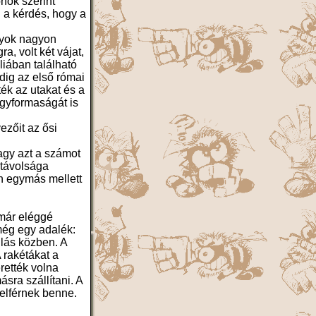
nok szerint
l a kérdés, hogy a
nyok nagyon
, volt két vájat,
liában található
edig az első római
ték az utakat és a
egyformaságát is
ezőit az ősi
vagy azt a számot
k távolsága
en egymás mellett
 már eléggé
 még egy adalék:
llás közben. A
 rakétákat a
rették volna
ásra szállítani. A
elférnek benne.