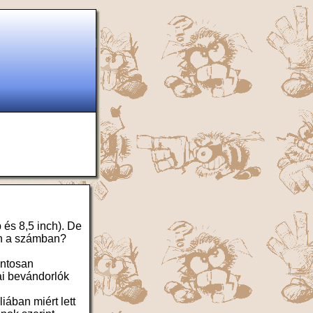
 és 8,5 inch). De
en a számban?
ontosan
ai bevándorlók
iában miért lett