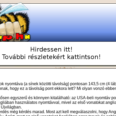
k nyomtáva (a sínek közötti távolság) pontosan 143,5 cm (4 láb
nnak, hogy ez a távolság pont ekkora lett? Mi olyan vonzó ebb
ősen egyszerű és könnyen kitalálható: az USA-beli nyomtáv p
liában használatos nyomtávval, mivel az első vonatokat angli
 Újvilágban.
kérdés még kérdés marad. Most azt kell megválaszolni, hogy Angl