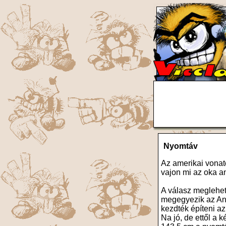
Nyomtáv
Az amerikai vonato
vajon mi az oka a
A válasz meglehet
megegyezik az Ang
kezdték építeni az
Na jó, de ettől a 