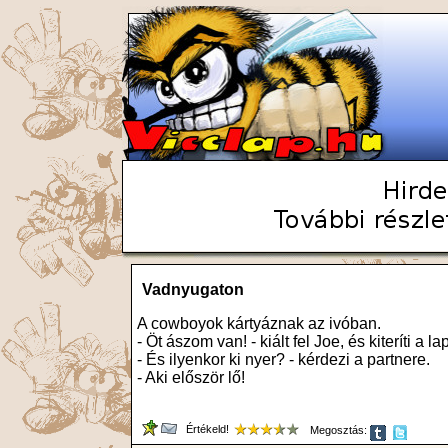
Vadnyugaton
A cowboyok kártyáznak az ivóban.
- Öt ászom van! - kiált fel Joe, és kiteríti a lap
- És ilyenkor ki nyer? - kérdezi a partnere.
- Aki először lő!
Értékeld!
Megosztás: