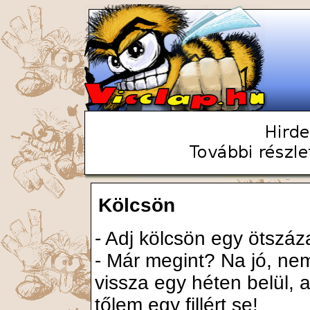
Kölcsön
- Adj kölcsön egy ötszáz
- Már megint? Na jó, n
vissza egy héten belül,
tőlem egy fillért se!