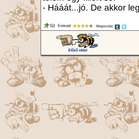
- Hááát...jó. De akkor l
Értékeld!
Megosztás:
Előző oldal