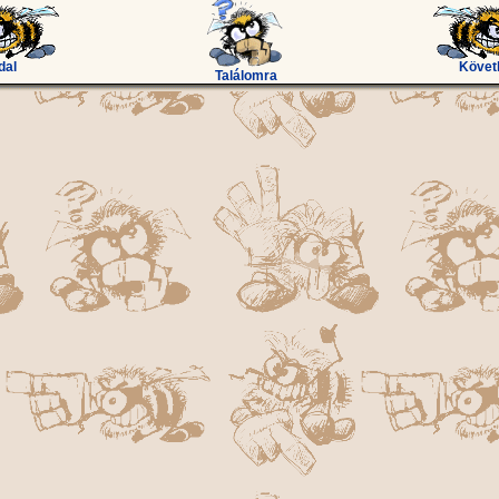
dal
Követ
Találomra