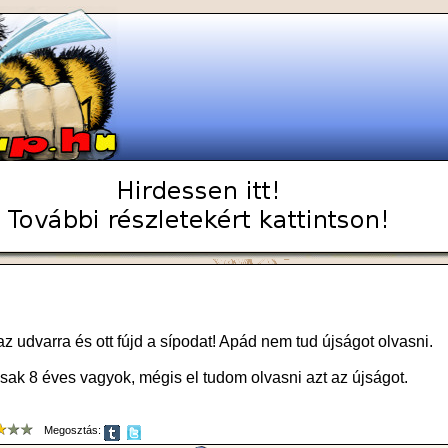
 az udvarra és ott fújd a sípodat! Apád nem tud újságot olvasni.
sak 8 éves vagyok, mégis el tudom olvasni azt az újságot.
Megosztás: