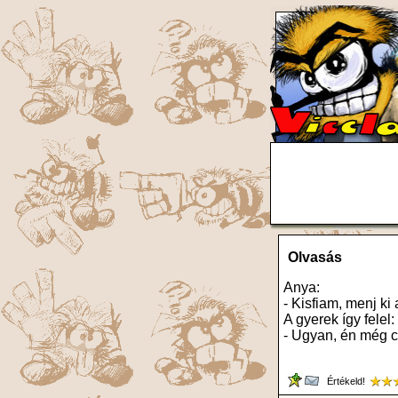
Olvasás
Anya:
- Kisfiam, menj ki
A gyerek így felel:
- Ugyan, én még c
Értékeld!