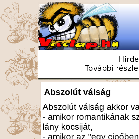
Abszolút válság
Abszolút válság akkor v
- amikor romantikának sz
lány kocsiját,
- amikor az "egy cipőben