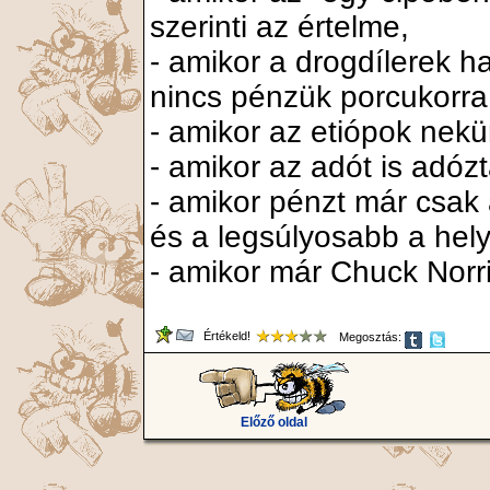
szerinti az értelme,
- amikor a drogdílerek h
nincs pénzük porcukorra 
- amikor az etiópok nekü
- amikor az adót is adózt
- amikor pénzt már csak 
és a legsúlyosabb a hely
- amikor már Chuck Norri
Értékeld!
Megosztás:
Előző oldal